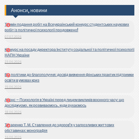
Анонси, новини
Термін подання робіт на Всеукраїнський конкурс студентських наукових
робіт із політичної психології продовжено!
07.07.2026
Конкурс на посаду директора Інституту соціальної та політичної психології
НАПН України
23.06.2026
Від політики до благополуччя: досвід вивчення фінських практик підтримки
освіти в умовах криз
19.06.2026
Анонс – Психологія в Україні перед лицем викликів воєнного часу: що
досліджуємо, як розвиваємось, куди рухаємось
18.06.2026
Титаренко Т. М. Ставлення до здоров’я у загрозливих життєвих
обставинах: монографія
16.06.2026