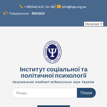
Перейти
до
+38(044) 425-24-08
info@ispp.org.ua
вмісту
Контакти
Повідомлення:
Вибрати
мову
Інститут соціальної та
політичної психології
Національної академії педагогічних наук України
Шукати: