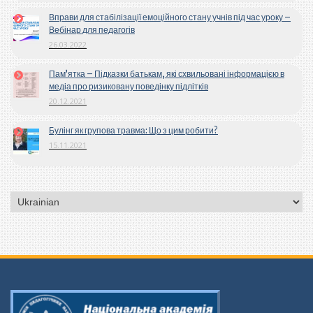
Вправи для стабілізації емоційного стану учнів під час уроку –
Вебінар для педагогів
26.03.2022
Пам’ятка – Підказки батькам, які схвильовані інформацією в
медіа про ризиковану поведінку підлітків
20.12.2021
Булінг як групова травма: Що з цим робити?
15.11.2021
Вибрати
мову