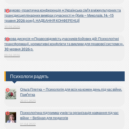
ІІ Науково-практична конференція «Українська сім’я в міжкультурних та
трансдисциплінарних вимірах сучасності» (Київ – Миколаїв, 14 -15
травня 2026 року). НАДБАННЯ КОНФЕРЕНЦІЇ
10.06.2026
Фахова дискусія «Правосвідомість учасників бойових дій: Психологічні
трансформації, нормативні конфлікти та виклики для правової системи».
30 червня 2026 р.
09.06.2026
Психологи радять
Ольга Плетка – Психологія для всіх на кожен день під час війни.
Пам’ятка
20.01.2025
Психологічна підтримка учнів та організація навчання під час
війни – Вебінар для педагогів
01.04.2022