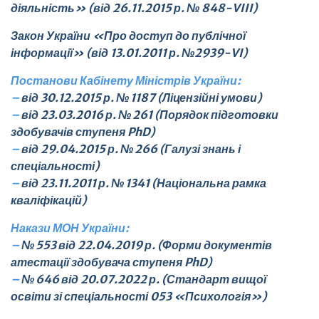
діяльність» (від 26.11.2015 р. № 848-VIII)
Закон України «Про доступ до публічної
інформації» (від 13.01.2011 р. №2939-VI)
Постанови Кабінету Міністрів України:
–
від 30.12.2015 р. № 1187 (Ліцензійні умови)
–
від 23.03.2016 р. № 261 (Порядок підготовки
здобувачів ступеня PhD)
–
від 29.04.2015 р. № 266 (Галузі знань і
спеціальності)
–
від 23.11.2011 р. № 1341 (Національна рамка
кваліфікацій)
Накази МОН України:
–
№ 553 від 22.04.2019 р. (Форми документів
атестації здобувача ступеня PhD)
–
№ 646 від 20.07.2022 р. (Стандарт вищої
освіти зі спеціальності 053 «Психологія»)