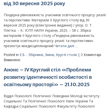
шляхи
від 30 вересня 2025 року
зцілення
і
Ґендерна рівноважність учасників освітнього процесу: реалії
розвитку»
та перспективи. Матеріали ІІ Круглого столу від 30
(29
вересня 2025 року [електронне видання] / упор. О. Т.
квітня
Плетка. – К.: ІСПП НАПН України, 2025. – 58 с. Збірка
2026
матеріалів ІІ Круглого столу «Ґендерна рівноважність
року)
учасників освітнього процесу: реалії та перспективи»
презентує міждисциплінарний
Читати далі …
Posted in
Е.Б. - Збірники
,
Зміни
,
Круглі столи
|
Коментарі
до
Вимкнено
Ґендерна
Анонс – ІV Круглий стіл «Проблеми
рівноважність
учасників
розвитку ідентичності особистості в
освітнього
освітньому просторі» – 21.10.2025
процесу:
реалії
та
Відділ Психології Політичної Поведінки Молоді Інституту
перспективи.
Соціальної Та Політичної Психології Напн України Та
Матеріали
Кафедра Соціальної Психології Факультету Психології