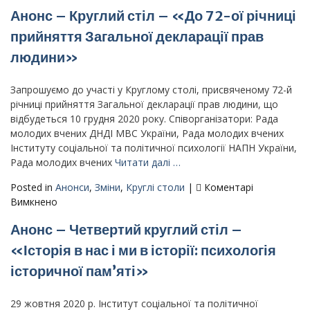
Збірник
Анонс – Круглий стіл – «До 72-ої річниці
психологія
тез
історичної
круглого
прийняття Загальної декларації прав
пам’яті»
столу,
людини»
29
присвяченого
жовтня
72-
2020
й
Запрошуємо до участі у Круглому столі, присвяченому 72-й
р.
річниці
річниці прийняття Загальної декларації прав людини, що
(м.
прийняття
відбудеться 10 грудня 2020 року. Співорганізатори: Рада
Київ)
Загальної
молодих вчених ДНДІ МВС України, Рада молодих вчених
декларації
Інституту соціальної та політичної психології НАПН України,
прав
Рада молодих вчених
Читати далі …
людини
Posted in
Анонси
,
Зміни
,
Круглі столи
|
Коментарі
–
до
Вимкнено
10
Анонс
грудня
Анонс – Четвертий круглий стіл –
–
2020
Круглий
«Історія в нас і ми в історії: психологія
р.
стіл
(м.
історичної пам’яті»
–
Київ)
«До
72-
29 жовтня 2020 р. Інститут соціальної та політичної