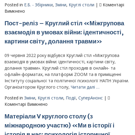
Posted in
Е.Б. - Збірники
,
Зміни
,
Круглі столи
|
Коментарі
до
Вимкнено
Матеріали
Пост-реліз – Круглий стіл «Міжгрупова
круглого
столу
взаємодія в умовах війни: ідентичності,
–
картини світу, долання травми»
«Міжгрупова
взаємодія
в
09 червня 2022 року відбувся Круглий стіл «Міжгрупова
умовах
взаємодія в умовах війни: ідентичності, картини світу,
війни:
долання травми». Круглий стіл проходив в онлайн- та
ідентичності,
офлайн-форматах, на платформі ZOOM та в приміщенні
картини
Інституту соціальної та політичної психології НАПН України.
світу,
Організатором Круглого столу,
Читати далі …
долання
Posted in
Зміни
,
Круглі столи
,
Події
,
СуперАнонс
|
травми»
до
Коментарі Вимкнено
–
Пост-
Київ,
Матеріали V круглого столу (з
реліз
9
–
міжнародною участю) «Ми в історії і
червня,
Круглий
2022
історія в нас: психологія історичної