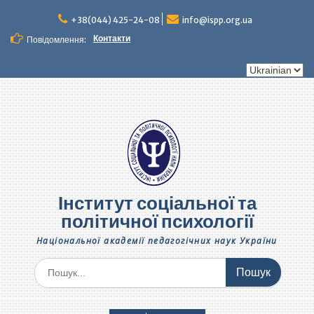
Перейти
до
+38(044) 425-24-08
info@ispp.org.ua
вмісту
Контакти
Повідомлення:
Вибрати
мову
Інститут соціальної та
політичної психології
Національної академії педагогічних наук України
Шукати: