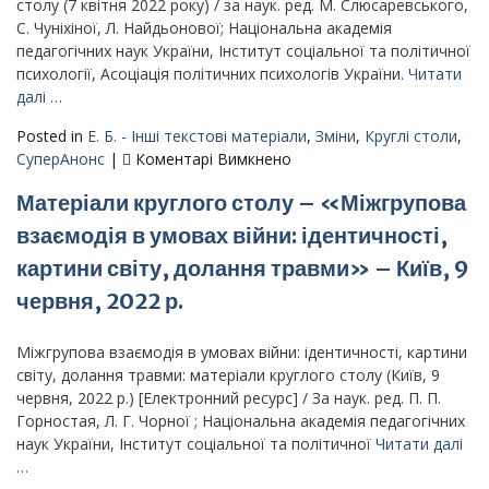
повоєнних
столу (7 квітня 2022 року) / за наук. ред. М. Слюсаревського,
суспільних
С. Чуніхіної, Л. Найдьонової; Національна академія
трансформацій
педагогічних наук України, Інститут соціальної та політичної
–
психології, Асоціація політичних психологів України.
Читати
Круглий
далі …
стіл
Posted in
Е. Б. - Інші текстові матеріали
,
Зміни
,
Круглі столи
,
до
СуперАнонс
|
Коментарі Вимкнено
Матеріали
Матеріали круглого столу – «Міжгрупова
Всеукраїнського
круглого
взаємодія в умовах війни: ідентичності,
столу
картини світу, долання травми» – Київ, 9
“Психологія
російсько-
червня, 2022 р.
української
війни:
Міжгрупова взаємодія в умовах війни: ідентичності, картини
внутрішній
світу, долання травми: матеріали круглого столу (Київ, 9
погляд”
червня, 2022 р.) [Електронний ресурс] / За наук. ред. П. П.
Горностая, Л. Г. Чорної ; Національна академія педагогічних
наук України, Інститут соціальної та політичної
Читати далі
…