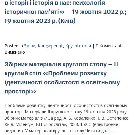
столу
в історії і історія в нас: психологія
–
історичної пам’яті» – 19 жовтня 2022 р.;
Ґендерна
рівноважність
19 жовтня 2023 р. (Київ)
учасників
освітнього
процесу:
реалії
Posted in
Зміни
,
Конференції
,
Круглі столи
|
Коментарі
та
до
Вимкнено
перспективи
Матеріали
Збірник матеріалів круглого столу – II
VI
та
круглий стіл «Проблеми розвитку
VII
ідентичності особистості в освітньому
круглих
столів
просторі»
–
«Ми
Проблеми розвитку ідентичності особистості в освітньому
в
просторі: Матеріали II круглого столу 19 жовтня 2023 року :
історії
Збірник матеріалів // За ред. А. Б. Коваленко, І. В. Остапенко.
і
Київ: Міленіум, ВЦ «Просвіта», 2023. 152 с. (електронне
історія
видання). У матеріалах круглого столу
Читати далі …
в