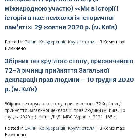
пам’яті»
–
міжнародною участю) «Ми в історії і
25
«Посилення
жовтня
історія в нас: психологія історичної
взаємодії
2021
державних
пам’яті» 29 жовтня 2020 р. (м. Київ)
р.
інституцій
(м.
для
Київ)
Posted in
Зміни
,
Конференції
,
Круглі столи
|
Коментарі
превенції
до
Вимкнено
і
Матеріали
поственції
Збірник тез круглого столу, присвяченого
IV
суїциду
круглого
72-й річниці прийняття Загальної
в
столу
закладі
декларації прав людини – 10 грудня 2020
(з
освіти»
міжнародною
р. (м. Київ)
участю)
«Ми
Збірник тез круглого столу, присвяченого 72-й річниці
в
прийняття Загальної декларації прав людини (м. Київ, 10
історії
грудня 2020 р.). Київ : ДНДІ МВС України, 2021. 165 с.
і
історія
Posted in
Зміни
,
Конференції
,
Круглі столи
|
Коментарі
в
до
Вимкнено
нас: