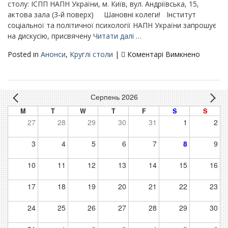
в
столу: ІСПП НАПН України, м. Київ, вул. Андріївська, 15,
умовах
актова зала (3‑й поверх) Шановні колеги! Інститут
воєнного
соціальної та політичної психології НАПН України запрошує
конфлікту»
на дискусію, присвячену
Читати далі …
до
Posted in
Анонси
,
Круглі столи
|
Коментарі Вимкнено
Третій
круглий
стіл:
Серпень 2026
«Історія
в
M
T
W
T
F
S
S
нас
27
28
29
30
31
1
2
і
ми
3
4
5
6
7
8
9
в
історії:
10
11
12
13
14
15
16
психоло
історич
17
18
19
20
21
22
23
пам’яті»
(з
24
25
26
27
28
29
30
міжнар
участю)