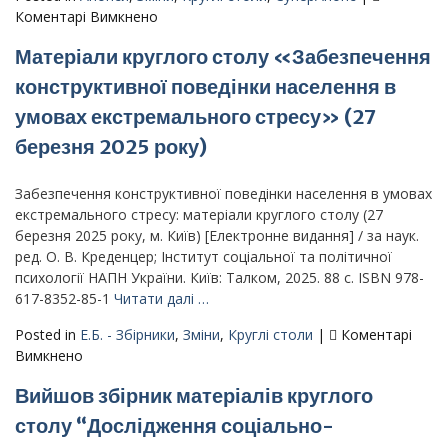
до
Коментарі Вимкнено
Анонс
Матеріали круглого столу «Забезпечення
–
II
конструктивної поведінки населення в
Круглий
умовах екстремального стресу» (27
стіл
«Ґендерна
березня 2025 року)
рівноважність
учасників
Забезпечення конструктивної поведінки населення в умовах
освітнього
екстремального стресу: матеріали круглого столу (27
процесу:
березня 2025 року, м. Київ) [Електронне видання] / за наук.
реалії
ред. О. В. Креденцер; Інститут соціальної та політичної
та
психології НАПН України. Київ: Талком, 2025. 88 с. ISBN 978-
перспективи»
617-8352-85-1
Читати далі …
–
30
Posted in
Е.Б. - Збірники
,
Зміни
,
Круглі столи
|
Коментарі
вересня
до
Вимкнено
2025
Матеріали
Вийшов збірник матеріалів круглого
р.
круглого
столу
столу “Дослідження соціально-
«Забезпечення