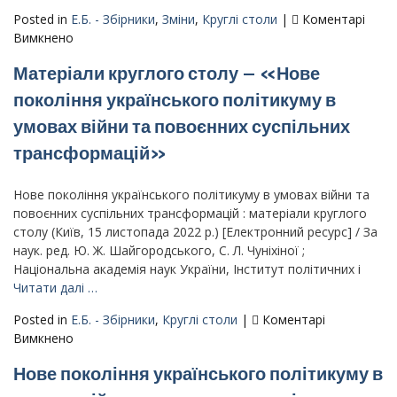
нас:
Posted in
Е.Б. - Збірники
,
Зміни
,
Круглі столи
|
Коментарі
психологія
до
Вимкнено
історичної
Збірник
Матеріали круглого столу – «Нове
пам’яті»
матеріалів
–
круглого
покоління українського політикуму в
19
столу
умовах війни та повоєнних суспільних
жовтня
–
2022
II
трансформацій»
р.;
круглий
19
стіл
Нове покоління українського політикуму в умовах війни та
жовтня
«Проблеми
повоєнних суспільних трансформацій : матеріали круглого
2023
розвитку
столу (Київ, 15 листопада 2022 р.) [Електронний ресурс] / За
р.
ідентичності
наук. ред. Ю. Ж. Шайгородського, С. Л. Чуніхіної ;
(Київ)
особистості
Національна академія наук України, Інститут політичних і
в
Читати далі …
освітньому
просторі»
Posted in
Е.Б. - Збірники
,
Круглі столи
|
Коментарі
до
Вимкнено
Матеріали
Нове покоління українського політикуму в
круглого
столу