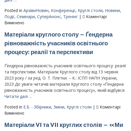
стану
Posted in
АрхівиНовин
,
Конференції
,
Круглі столи
,
Новини
,
населення
Події
,
Семінари
,
СуперАнонс
,
Тренінг
|
Коментарі
України
до
Вимкнено
в
Події
умовах
Матеріали круглого столу – Ґендерна
та
війни:
науково-
виклики
рівноважність учасників освітнього
практичні
для
процесу: реалії та перспективи
масові
фахової
заходи
спільноти”
Ґендерна рівноважність учасників освітнього процесу: реалії
та перспективи. Матеріали Круглого столу від 13 червня
2023 року / за ред. О. Т. Плетки. – К.: ІСПП НАПН України,
2023 До уваги читачів матеріали Круглого столу «Ґендерна
рівноважність учасників освітнього процесу», який відбувся
Читати далі …
Posted in
Е.Б. - Збірники
,
Зміни
,
Круглі столи
|
Коментарі
до
Вимкнено
Матеріали
Матеріали VI та VII круглих столів – «Ми
круглого