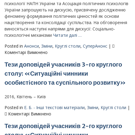
ої
психології НАПН України та Асоціація політичних психологів
річниці
України запрошують на дискусію, присвячену дослідженню
прийняття
феномену формування політичних цінностей як основи
Загальної
націєтворення та консолідації суспільства. На обговорення
декларації
виносяться наступні напрями для дискусії: Соціально-
прав
психологічні механізми
Читати далі …
людини»
Posted in
Анонси
,
Зміни
,
Круглі столи
,
СуперАнонс
|
до
Коментарі Вимкнено
Анонс
Тези доповідей учасників 3-го круглого
–
Четвертий
столу: «Ситуаційні чинники
круглий
особистісного та суспільного розвитку»
стіл
–
«Історія
2016, Квітень – Київ
в
Posted in
Е. Б. - Інші текстові матеріали
,
Зміни
,
Круглі столи
|
нас
до
Коментарі Вимкнено
і
Тези
ми
Тези доповідей учасників 2-го круглого
доповідей
в
учасників
столу: «Ситуаційні чинники
історії: