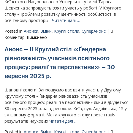
ІІ
Київського Національного Університету Імені Тараса
Круглого
Шевченка запрошують взяти участь у роботі ІV Круглого
столу
столу «Проблеми розвитку ідентичності особистості в
від
освітньому просторі»
Читати далі …
30
Posted in
Анонси
,
Зміни
,
Круглі столи
,
СуперАнонс
|
вересня
до
Коментарі Вимкнено
2025
Анонс
року
Анонс – II Круглий стіл «Ґендерна
–
ІV
рівноважність учасників освітнього
Круглий
процесу: реалії та перспективи» – 30
стіл
«Проблеми
вересня 2025 р.
розвитку
ідентичності
Шановні колеги! Запрошуємо вас взяти участь у Другому
особистості
Круглому столі «Ґендерна рівноважність учасників
в
освітнього процесу: реалії та перспективи» який відбудеться
освітньому
30 вересня 2025 р. за адресою: м. Київ, вул. Андріївська, 15 у
просторі»
змішаному форматі. Мета круглого столу: презентація
–
результатів наукових
Читати далі …
21.10.2025
Posted in
Анонси
,
Зміни
,
Круглі столи
,
СуперАнонс
|