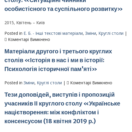
3-
психологія
особистісного та суспільного розвитку»
го
історичної
круглого
пам’яті»
столу:
2015, Квітень – Київ
«Ситуаційні
Posted in
Е. Б. - Інші текстові матеріали
,
Зміни
,
Круглі столи
|
чинники
до
Коментарі Вимкнено
особистісного
Тези
та
Матеріали другого і третього круглих
доповідей
суспільного
учасників
столів «Історія в нас і ми в історії:
розвитку»
2-
Психологія історичної пам’яті»
го
круглого
столу:
до
Posted in
Зміни
,
Круглі столи
|
Коментарі Вимкнено
«Ситуаційні
Матеріал
Тези доповідей, виступів і пропозицій
чинники
другого
особистісного
і
учасників ІІ круглого столу «Українське
та
третього
націєтворення: між конфліктом і
суспільного
круглих
розвитку»
столів
консенсусом (18 квітня 2019 р.)
«Історія
в