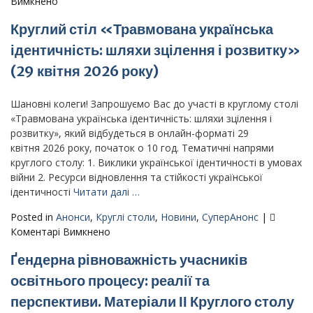
до
Вимкнено
Пост-
Круглий стіл «Травмована українська
реліз
–
ідентичність: шляхи зцілення і розвитку»
Круглий
(29 квітня 2026 року)
стіл
«Травмована
українська
Шановні колеги! Запрошуємо Вас до участі в круглому столі
ідентичність:
«Травмована українська ідентичність: шляхи зцілення і
шляхи
розвитку», який відбудеться в онлайн-форматі 29
зцілення
квітня 2026 року, початок о 10 год. Тематичні напрями
і
круглого столу: 1. Виклики української ідентичності в умовах
розвитку»
війни 2. Ресурси відновлення та стійкості української
(29
ідентичності
Читати далі …
квітня
Posted in
Анонси
,
Круглі столи
,
Новини
,
СуперАнонс
|
2026
до
Коментарі Вимкнено
року)
Круглий
Ґендерна рівноважність учасників
стіл
«Травмована
освітнього процесу: реалії та
українська
перспективи. Матеріали ІІ Круглого столу
ідентичність: