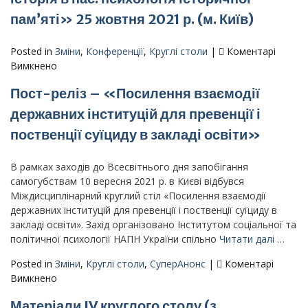
стіл
р.
«Міжгрупова
пам’яті» 25 жовтня 2021 р. (м. Київ)
взаємодія
в
Posted in
Зміни
,
Конференції
,
Круглі столи
|
Коментарі
умовах
до
Вимкнено
війни:
Матеріали
ідентичності,
Пост-реліз – «Посилення взаємодії
V
картини
круглого
державних інституцій для превенції і
світу,
столу
долання
поственції суїциду в закладі освіти»
(з
травми»
міжнародною
участю)
В рамках заходів до Всесвітнього дня запобігання
«Ми
самогубствам 10 вересня 2021 р. в Києві відбувся
в
Міждисциплінарний круглий стіл «Посилення взаємодії
історії
державних інституцій для превенції і поственції суїциду в
і
закладі освіти». Захід організовано Інститутом соціальної та
історія
політичної психології НАПН України спільно
Читати далі …
в
Posted in
Зміни
,
Круглі столи
,
СуперАнонс
|
Коментарі
нас:
до
Вимкнено
психологія
Пост-
історичної
Матеріали IV круглого столу (з
реліз