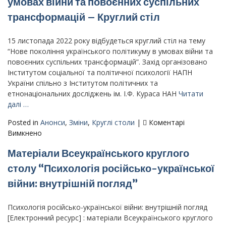
умовах війни та повоєнних суспільних
–
трансформацій – Круглий стіл
«Нове
покоління
українського
15 листопада 2022 року відбудеться круглий стіл на тему
політикуму
“Нове покоління українського політикуму в умовах війни та
в
повоєнних суспільних трансформацій”. Захід організовано
умовах
Інститутом соціальної та політичної психології НАПН
війни
України спільно з Інститутом політичних та
та
етнонаціональних досліджень ім. І.Ф. Кураса НАН
Читати
повоєнних
далі …
суспільних
Posted in
Анонси
,
Зміни
,
Круглі столи
|
Коментарі
трансформацій»
до
Вимкнено
Нове
Матеріали Всеукраїнського круглого
покоління
українського
столу “Психологія російсько-української
політикуму
війни: внутрішній погляд”
в
умовах
війни
Психологія російсько-української війни: внутрішній погляд
та
[Електронний ресурс] : матеріали Всеукраїнського круглого