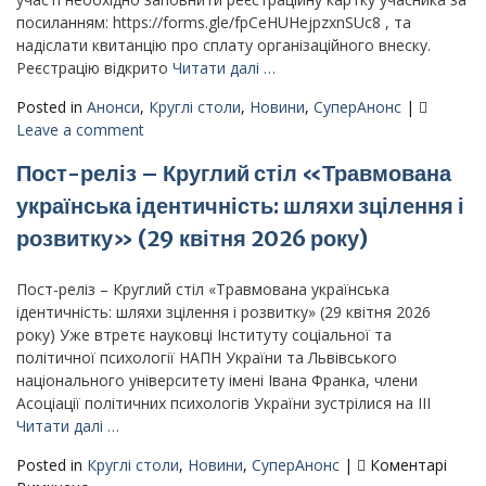
посиланням: https://forms.gle/fpCeHUHejpzxnSUc8 , та
надіслати квитанцію про сплату організаційного внеску.
Реєстрацію відкрито
Читати далі …
Posted in
Анонси
,
Круглі столи
,
Новини
,
СуперАнонс
|
Leave a comment
Пост-реліз – Круглий стіл «Травмована
українська ідентичність: шляхи зцілення і
розвитку» (29 квітня 2026 року)
Пост-реліз – Круглий стіл «Травмована українська
ідентичність: шляхи зцілення і розвитку» (29 квітня 2026
року) Уже втретє науковці Інституту соціальної та
політичної психології НАПН України та Львівського
національного університету імені Івана Франка, члени
Асоціації політичних психологів України зустрілися на ІІІ
Читати далі …
Posted in
Круглі столи
,
Новини
,
СуперАнонс
|
Коментарі