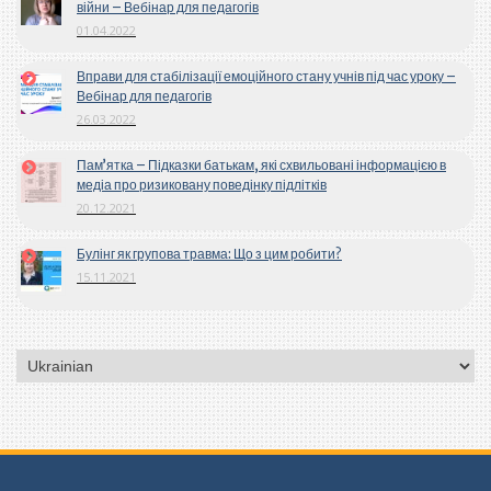
війни – Вебінар для педагогів
01.04.2022
Вправи для стабілізації емоційного стану учнів під час уроку –
Вебінар для педагогів
26.03.2022
Пам’ятка – Підказки батькам, які схвильовані інформацією в
медіа про ризиковану поведінку підлітків
20.12.2021
Булінг як групова травма: Що з цим робити?
15.11.2021
Вибрати
мову