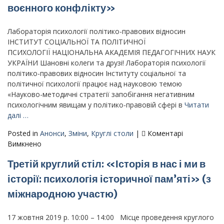
воєнного конфлікту»
пси
яв
в
Лабораторія психології політико-правових відносин
умо
ІНСТИТУТ СОЦІАЛЬНОЇ ТА ПОЛІТИЧНОЇ
воє
ПСИХОЛОГІЇ НАЦІОНАЛЬНА АКАДЕМІЯ ПЕДАГОГІЧНИХ НАУК
кон
УКРАЇНИ Шановні колеги та друзі! Лабораторія психології
22
політико-правових відносин Інституту соціальної та
лис
політичної психології працює над науковою темою
–
«Науково-методичні стратегії запобігання негативним
6
психологічним явищам у політико-правовій сфері в
Читати
гру
далі …
201
Posted in
Анонси
,
Зміни
,
Круглі столи
|
Коментарі
р.
до
Вимкнено
Анонс
Третій круглий стіл: «Історія в нас і ми в
заочного
круглого
історії: психологія історичної пам’яті» (з
столу
міжнародною участю)
«Негативні
психологічні
явища
17 жовтня 2019 р. 10:00 – 14:00 Місце проведення круглого