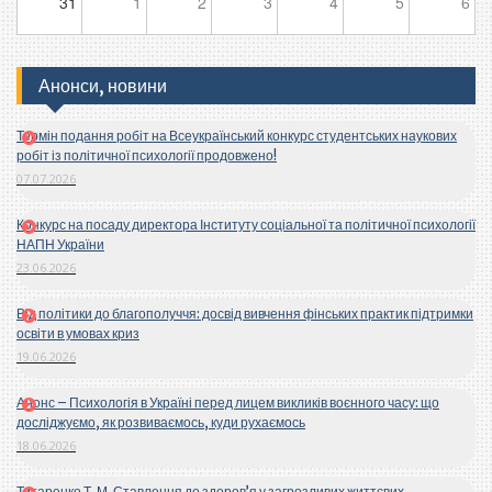
31
1
2
3
4
5
6
Анонси, новини
Термін подання робіт на Всеукраїнський конкурс студентських наукових
робіт із політичної психології продовжено!
07.07.2026
Конкурс на посаду директора Інституту соціальної та політичної психології
НАПН України
23.06.2026
Від політики до благополуччя: досвід вивчення фінських практик підтримки
освіти в умовах криз
19.06.2026
Анонс – Психологія в Україні перед лицем викликів воєнного часу: що
досліджуємо, як розвиваємось, куди рухаємось
18.06.2026
Титаренко Т. М. Ставлення до здоров’я у загрозливих життєвих