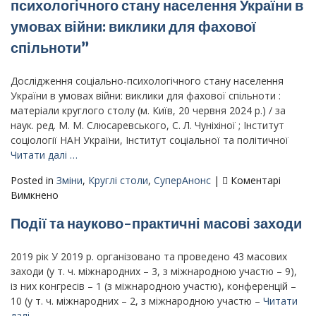
психологічного стану населення України в
конструктивної
поведінки
умовах війни: виклики для фахової
населення
спільноти”
в
умовах
Дослідження соціально-психологічного стану населення
екстремального
України в умовах війни: виклики для фахової спільноти :
стресу»
матеріали круглого столу (м. Київ, 20 червня 2024 р.) / за
(27
наук. ред. М. М. Слюсаревського, С. Л. Чуніхіної ; Інститут
березня
соціології НАН України, Інститут соціальної та політичної
2025
Читати далі …
року)
Posted in
Зміни
,
Круглі столи
,
СуперАнонс
|
Коментарі
до
Вимкнено
Вийшов
Події та науково-практичні масові заходи
збірник
матеріалів
круглого
2019 рік У 2019 р. організовано та проведено 43 масових
столу
заходи (у т. ч. міжнародних – 3, з міжнародною участю – 9),
“Дослідження
із них конгресів – 1 (з міжнародною участю), конференцій –
соціально-
10 (у т. ч. міжнародних – 2, з міжнародною участю –
Читати
психологічного
далі …