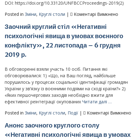
DOI: https://doi.org/10.33120/UNFBCCProceedings-2019(2)
нас
і
до
Posted in
Зміни
,
Круглі столи
|
Коментарі Вимкнено
ми
Тези
Заочний круглий стіл «Негативні
в
доповідей
історії:
виступів
психологічні явища в умовах воєнного
Психологі
і
конфлікту», 22 листопада – 6 грудня
історично
пропозиц
пам’яті»
учасників
2019 р.
ІІ
круглого
В обговоренні взяли участь 10 осіб. Питання які
столу
обговорювалися: 1) «Що, на Ваш погляд, найбільше
«Українсь
порушилось у процесах соціальної ідентифікації громадян
націєтвор
України у зв’язку із воєнними подіями на сході країни?» 2)
між
«Яких першочергових заходів необхідно вжити для
конфлікт
ефективної реінтеграції окупованих
Читати далі …
і
консенсу
до
Posted in
Зміни
,
Круглі столи
,
Події
|
Коментарі Вимкнено
(18
Зао
Анонс заочного круглого столу
квітня
кру
2019
стіл
«Негативні психологічні явища в умовах
р.)
«Не