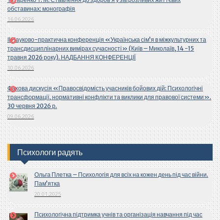
обставинах: монографія
16.06.2026
ІІ Науково-практична конференція «Українська сім’я в міжкультурних та
трансдисциплінарних вимірах сучасності» (Київ – Миколаїв, 14 -15
травня 2026 року). НАДБАННЯ КОНФЕРЕНЦІЇ
10.06.2026
Фахова дискусія «Правосвідомість учасників бойових дій: Психологічні
трансформації, нормативні конфлікти та виклики для правової системи».
30 червня 2026 р.
09.06.2026
Психологи радять
Ольга Плетка – Психологія для всіх на кожен день під час війни.
Пам’ятка
20.01.2025
Психологічна підтримка учнів та організація навчання під час