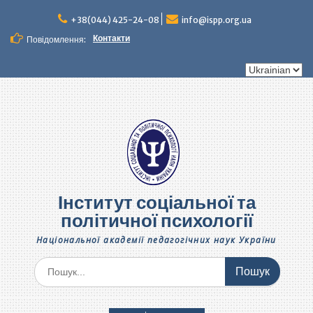
Перейти
до
+38(044) 425-24-08
info@ispp.org.ua
вмісту
Контакти
Повідомлення:
Вибрати
мову
Інститут соціальної та
політичної психології
Національної академії педагогічних наук України
Шукати: