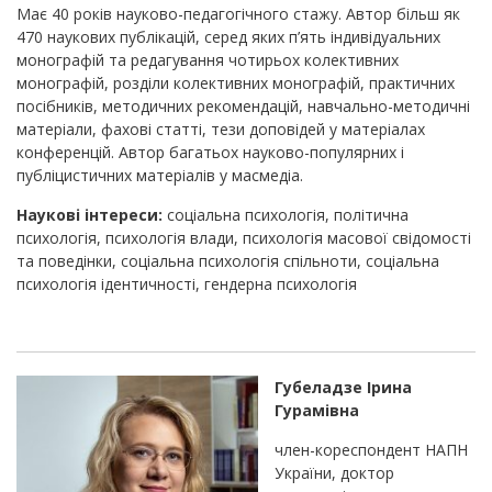
Має 40 років науково-педагогічного стажу. Автор більш як
470 наукових публікацій, серед яких п’ять індивідуальних
монографій та редагування чотирьох колективних
монографій, розділи колективних монографій, практичних
посібників, методичних рекомендацій, навчально-методичні
матеріали, фахові статті, тези доповідей у матеріалах
конференцій. Автор багатьох науково-популярних і
публіцистичних матеріалів у масмедіа.
Наукові інтереси:
соціальна психологія, політична
психологія, психологія влади, психологія масової свідомості
та поведінки, соціальна психологія спільноти, соціальна
психологія ідентичності, гендерна психологія
Губеладзе Ірина
Гурамівна
член-кореспондент НАПН
України, доктор