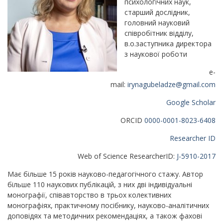
психологічних наук,
старший дослідник,
головний науковий
співробітник відділу,
в.о.заступника директора
з наукової роботи
e-
mail:
irynagubeladze@gmail.com
Google Scholar
ORCID
0000-0001-8023-6408
Researcher ID
Web of Science ResearcherID:
J-5910-2017
Має більше 15 років науково-педагогічного стажу. Автор
більше 110 наукових публікацій, з них дві індивідуальні
монографії, співавторство в трьох колективних
монографіях, практичному посібнику, науково-аналітичних
доповідях та методичних рекомендаціях, а також фахові