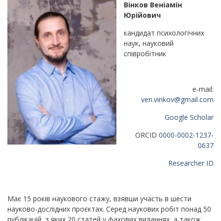
Вінков Веніамін
Юрійович
кандидат психологічних
наук, науковий
співробітник
e-mail:
ven.vinkov@gmail.com
Google Scholar
ORCID
0000-0002-1237-
0637
Researcher ID
Має 15 років наукового стажу, взявши участь в шести
науково-дослідних проєктах. Серед наукових робіт понад 50
публікацій, з яких 20 статей у фахових виданнях, а також