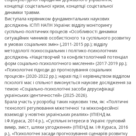
концепції соцієтальної кризи, концепції соцієтальної
динаміки травми.
Виступала керівником фундаментальних наукових
досліджень ІСПП НАПН України: відділу моніторингу
суспільно-політичних процесів «Особливості динаміки
ситуаційних чинників особистісного та суспільного розвитку
в умовах соціальних змін» (,2011-2015 рр.); відділу
методології психосоціальних і політико-психологічних
досліджень «Націєтворчий та конфліктологічний потенціал
форм соціально-психологічного мислення» (2017-2019 рр.);
«Психологічні підходи до прогнозування соціальних
процесів» (2020-2022 рр.); наразі під її керівництвом відділом
псхології мас і спільнот виконується наукове дослідження за
темою «Соціально-психологічні засоби дерусифікації
українських ідентичностей» (2025-2026).
Брала участь у розробці таких наукових тем, як: «Політичні
технології регулювання міжетнічної та міжконфесійної
взаємодії у новітніх українських реаліях» (ІПІЕНД ім.
І.Ф.Кураса, 2014 р.), «Суспільні інтереси в Україні: груповий
вимір, зміст, шляхи узгодження» (ІПІЕНД ім. І.Ф.Кураса, 2016
р.), «Психологічні засади прогнозування сценаріїв розвитку