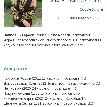
e-mail:
valerie.dibrova@gmail.com
Google Scholar
ORCID
0000-0002-5707-9798
Наукові інтереси:
соціальна психологія, психологія
міграції, психологія вимушеного переселення, психологічний
час, конструювання особистісного майбутнього
Аспіранти:
Григор’ян Родіон (2022-26 н.р., н.к. – Губеладзе І.Г.)
Домбровський Олег (2022-26 н.р., н.к. – Васютинський В.О.)
Петінов Ян (2020-24 н.р., н.к. – Губеладзе І.Г.)
Покутня Оксана (2023-27 н.р., н.к. – Вінков В.Ю.)
Чижевський Сергій (2020-24 н.р., н.к. – Коробка Л.М.)
Шеремета Сергій (2021-25 н.р., н.к. – Васютинський В.О.)