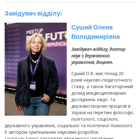
Завідувач відділу:
Суший Олена
Володимирівна
Завідувач відділу, доктор
наук з державного
управління, доцент.
Суший О.В. має понад 20
років науково-педагогічного
стажу, а також багаторічний
досвід міждисциплінарних
досліджень націє- та
державотворчих процесів в
Україні на перетині філософії,
політології, соціології,
державного управління, соціальної та політичної психології.
Є автором оригінальних наукових розробок:
соціокультурної парадигми державного управління,