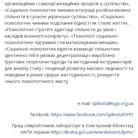
організаційних і самоорганізаційних процесів у суспільстві»,
«Соціально-психологічні чинники інтеграції російськомовної
спільноти в сучасне українське суспільство», «Соціально-
психологічні чинники подолання бідності як стилю життя»,
«Психологічні стратегії адаптації спільноти до умов і
наслідків воєнного конфлікту», «Технології соціально-
психологічної підтримки стигматизовуваних меншин»,
«Соціально-психологічні ефекти взаємодії спільнотних
ідентичностей в умовах децентралізації» вироблено
ґрунтовні теоретичні підходи та методичний інструментарій
для аналізу стану і тенденцій розвитку масової свідомості та
поведінки в різних сферах життєдіяльності, розкриття
їхнього психологічного змісту.
e-mail:
spilnota@ispp.org.ua
facebook:
https://www.facebook.com/SpilnotaISPP/
Праці співробітників лабораторії в Електронній бібліотеці
НАПН України
https://lib.iitta.gov.ua/view/divisions/lpmc/