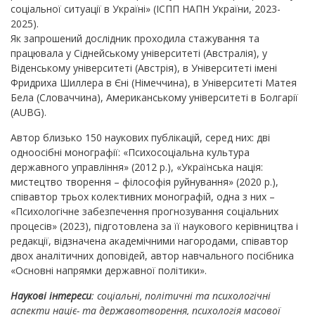
соціальної ситуації в Україні» (ІСПП НАПН України, 2023-
2025).
Як запрошений дослідник проходила стажування та
працювала у Сіднейському університеті (Австралія), у
Віденському університеті (Австрія), в Університеті імені
Фридриха Шиллера в Єні (Німеччина), в Університеті Матея
Бела (Словаччина), Американському університеті в Болгарії
(AUBG).
Автор близько 150 наукових публікацій, серед них: дві
одноосібні монографії: «Психосоціальна культура
державного управління» (2012 р.), «Українська нація:
мистецтво творення – філософія руйнування» (2020 р.),
співавтор трьох колективних монографій, одна з них –
«Психологічне забезпечення прогнозування соціальних
процесів» (2023), підготовлена за її наукового керівництва і
редакції, відзначена академічними нагородами, співавтор
двох аналітичних доповідей, автор навчального посібника
«Основні напрямки державної політики».
Наукові інтереси
: соціальні, політичні та психологічні
аспекти націє- та державотворення, психологія масової