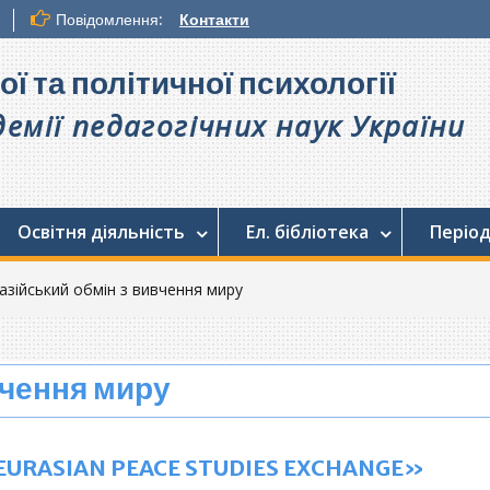
Повідомлення:
Контакти
ої та політичної психології
емії педагогічних наук України
Освітня діяльність
Ел. бібліотека
Період
азійський обмін з вивчення миру
вчення миру
EURASIAN
PEACE
STUDIES
EXCHANGE
»