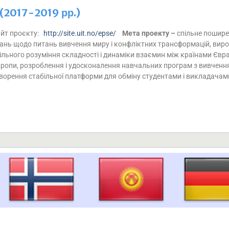
(2017-2019 рр.)
йт проєкту:
http://site.uit.no/epse/
Мета проекту –
спільне пошир
ань щодо питань вивчення миру і конфліктних трансформацій, вир
ільного розуміння складності і динаміки взаємин між країнами Євраз
ропи, розроблення і удосконалення навчальних програм з вивченн
ворення стабільної платформи для обміну студентами і викладач