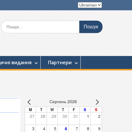
ичні видання
Партнери
Серпень 2026
M
T
W
T
F
S
S
27
28
29
30
31
1
2
3
4
5
6
7
8
9