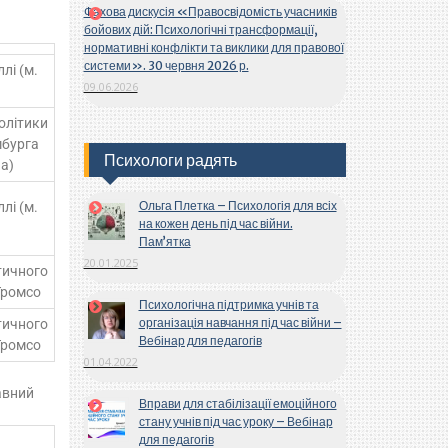
Фахова дискусія «Правосвідомість учасників
бойових дій: Психологічні трансформації,
нормативні конфлікти та виклики для правової
системи». 30 червня 2026 р.
лі (м.
09.06.2026
політики
мбурга
Психологи радять
на)
Ольга Плетка – Психологія для всіх
лі (м.
на кожен день під час війни.
Пам’ятка
20.01.2025
тичного
 Тромсо
Психологічна підтримка учнів та
організація навчання під час війни –
тичного
Вебінар для педагогів
 Тромсо
01.04.2022
авний
Вправи для стабілізації емоційного
стану учнів під час уроку – Вебінар
для педагогів