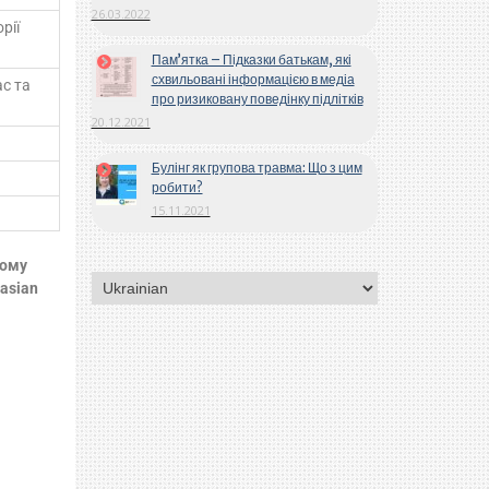
26.03.2022
рії
Пам’ятка – Підказки батькам, які
схвильовані інформацією в медіа
с та
про ризиковану поведінку підлітків
20.12.2021
Булінг як групова травма: Що з цим
робити?
15.11.2021
кому
asian