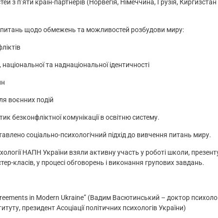
й з п’яти країн-партнерів (Норвегія, Німеччина, Грузія, Киргизстан
о питань щодо обмежень та можливостей розбудови миру:
ліктів
 національної та наднаціональної ідентичності
ин
ля воєнних подій
тик безконфліктної комунікації в освітню систему.
тавлено соціально-психологічний підхід до вивчення питань миру.
ихології НАПН України взяли активну участь у роботі школи, презен
стер-класів, у процесі обговорень і виконання групових завдань.
sagreements in Modern Ukraine” (Вадим Васютинський – доктор психоло
итуту, президент Асоціації політичних психологів України)