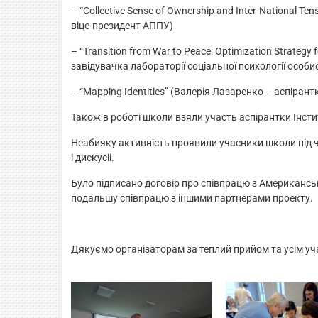
– “Collective Sense of Ownership and Inter-National T
віце-президент АППУ)
– “Transition from War to Peace: Optimization Strate
завідувачка лабораторії соціальної психології особис
– “Mapping Identities” (Валерія Лазаренко – аспірантк
Також в роботі школи взяли участь аспірантки Інст
Неабияку активність проявили учасники школи під 
і дискусіі.
Було підписано договір про співпрацю з Американсь
подальшу співпрацю з іншими партнерами проекту.
Дякуємо організаторам за теплий прийом та усім уч