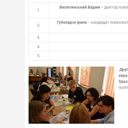
Васютинський Вадим
– доктор психо
1.
Губеладзе Ірина
– кандидат психологі
2.
3.
4.
5.
Дру
євра
Spac
полі