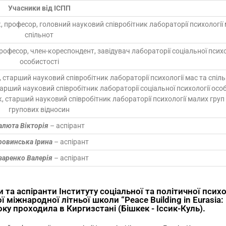
Учасники від ІСПП
, професор, головний науковий співробітник лабораторії психології 
спільнот
рофесор, член-кореспондент, завідувач лабораторії соціальної психо
особистості
 старший науковий співробітник лабораторії психології мас та спіл
арший науковий співробітник лабораторії соціальної психології осо
 старший науковий співробітник лабораторії психології малих груп 
групових відносин
алюта Вікторія
– аспірант
ровинська Ірина
– аспірант
заренко Валерія
– аспірант
 та аспіранти Інституту соціальної та політичної психо
 міжнародної літньої школи “Peace Building in Eurasia:
 року проходила в Киргизстані (Бішкек - Іссик-Куль).