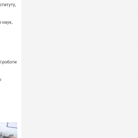
ституту,
х наук,
ї роботи
о