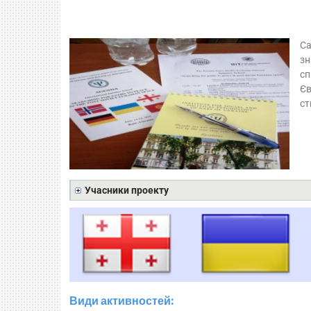
Са
зн
сп
Єв
ст
Учасники проекту
Види активностей: