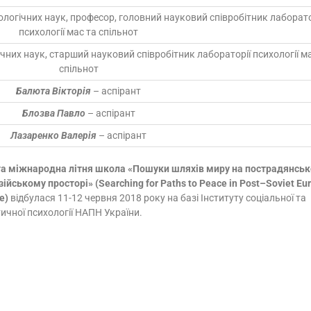
логічних наук, професор, головний науковий співробітник лаборато
психології мас та спільнот
чних наук, старший науковий співробітник лабораторії психології ма
спільнот
Балюта Вікторія
– аспірант
Блозва Павло
– аспірант
Лазаренко Валерія
– аспірант
га міжнародна літня школа «Пошуки шляхів миру на пострадянсь
зійському просторі» (
Searching
for
Paths
to
Peace
in
Post
–
Soviet
Eur
e
)
відбулася 11-12 червня 2018 року на базі Інституту соціальної та
тичної психології НАПН України.