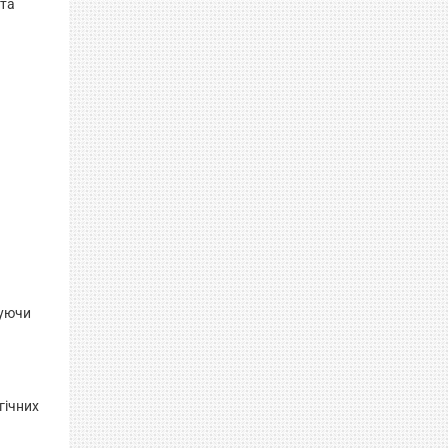
 та
туючи
гічних