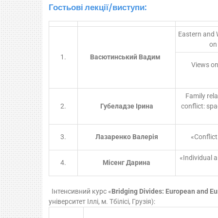
Гостьові лекції
/
виступи:
Eastern and 
on
1.
Васютинський Вадим
Views on
Family rela
2.
Губеладзе Ірина
conflict: sp
3.
Лазаренко Валерія
«Conflict
«Individual a
4.
Місенг Дарина
Інтенсивний курс «
Bridging
Divides
:
European
and
Eu
університет Іллі, м. Тбілісі, Грузія):