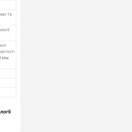
мас та
логії
ьнот
бистості
і між
логії