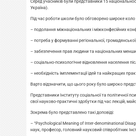
Серед учасників були представники 15 національносте
Україна).
Під час роботи школи було обговорено широке кол
– подолання міжнаціональних і міжконфесійних конф
– потреба у формуванні регіональної, громадянської,
– забезпечення прав людини та національних менш
– соціально-психологічне відновлення населення піс
– необхідність імплементації ідей та найкращих прак
Варто відзначити, що цього року було широко предс
Представники Інституту соціальної та політичної пс
свої науково-практичні здобутки під час лекцій, май
Зокрема було представлено такі доповіді:
– “Psychological Meaning of Inter-denominational Di
наук, професор, головний науковий співробітник Інст