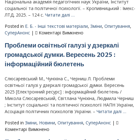
вторгнення
Національна академія педагогічних наук України, Інститут
[Електронний
соціальної та політичної психології. – Кропивницький : Імекс-
ресурс]
ЛТД, 2025. – 124 c.
Читати далі …
:
Posted in
Е. Б. - Інші текстові матеріали
,
Зміни
,
Опитування
,
інформаційний
до
СуперАнонс
|
Коментарі Вимкнено
бюлетень
Соціальна
(березень
Проблеми освітньої галузі у дзеркалі
ситуація
2024
в
громадської думки. Вересень 2025 :
р.)
Україні:
інформаційний бюлетень
особливості
трансформації
громадської
Слюсаревський М., Чуніхіна С., Черниш Л. Проблеми
думки
освітньої галузі у дзеркалі громадської думки. Вересень
під
2025 [Електронний ресурс] : інформаційний бюлетень /
час
Микола Слюсаревський, Світлана Чуніхіна, Людмила Черниш
повномасштабної
; Інститут соціальної та політичної психології НАПН України,
війни-
Асоціація політичних психологів України. –
Читати далі …
Довідник
Posted in
Зміни
,
Новини
,
Опитування
,
СуперАнонс
|
до
Коментарі Вимкнено
Проблеми