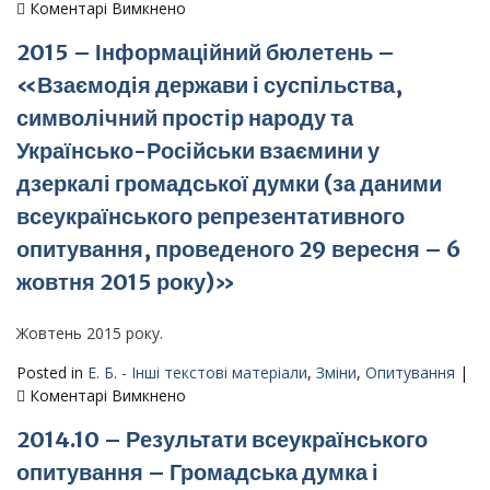
до
Коментарі Вимкнено
2015
2015 – Інформаційний бюлетень –
–
Інформаційний
«Взаємодія держави і суспільства,
бюлетень
символічний простір народу та
–
«Думки
Українсько-Російськи взаємини у
та
дзеркалі громадської думки (за даними
оцінки
всеукраїнського репрезентативного
громадян
з
опитування, проведеного 29 вересня – 6
питань
жовтня 2015 року)»
державної
незалежності
України
Жовтень 2015 року.
і
Posted in
Е. Б. - Інші текстові матеріали
,
Зміни
,
Опитування
|
конституційного
до
Коментарі Вимкнено
процесу
2015
(за
2014.10 – Результати всеукраїнського
–
даними
Інформаційний
всеукраїнського
опитування – Громадська думка і
бюлетень
репрезентативного