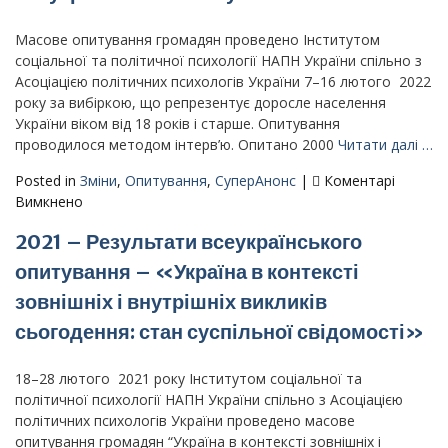
ситуація
в
Масове опитування громадян проведено Інститутом
Україні»
соціальної та політичної психології НАПН України спільно з
Асоціацією політичних психологів України 7–16 лютого 2022
року за вибіркою, що репрезентує доросле населення
України віком від 18 років і старше. Опитування
проводилося методом інтерв’ю. Опитано 2000
Читати далі …
Posted in
Зміни
,
Опитування
,
СуперАнонс
|
Коментарі
до
Вимкнено
2022
2021 – Результати всеукраїнського
–
Результати
опитування – «Україна в контексті
всеукраїнського
зовнішніх і внутрішніх викликів
опитування
–
сьогодення: стан суспільної свідомості»
«Стан
суспільної
18–28 лютого 2021 року Інститутом соціальної та
свідомості
політичної психології НАПН України спільно з Асоціацією
в
політичних психологів України проведено масове
Україні
опитування громадян “Україна в контексті зовнішніх і