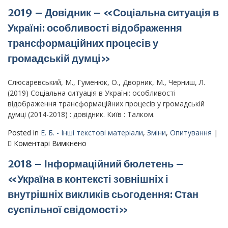
2019
2019 – Довідник – «Соціальна ситуація в
–
Результа
Україні: особливості відображення
всеукраїн
трансформаційних процесів у
опитуван
–
громадській думці»
Громадсь
політична
Слюсаревський, М., Гуменюк, О., Дворник, М., Черниш, Л.
ситуація
(2019) Соціальна ситуація в Україні: особливості
в
відображення трансформаційних процесів у громадській
Україні
думці (2014-2018) : довідник. Київ : Талком.
Posted in
Е. Б. - Інші текстові матеріали
,
Зміни
,
Опитування
|
до
Коментарі Вимкнено
2019
2018 – Інформаційний бюлетень –
–
Довідник
«Україна в контексті зовнішніх і
–
внутрішніх викликів сьогодення: Стан
«Соціальна
ситуація
суспільної свідомості»
в