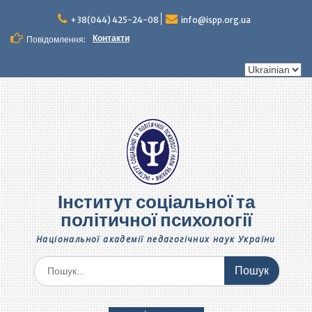
Перейти
до
+38(044) 425-24-08
info@ispp.org.ua
вмісту
Контакти
Повідомлення:
Вибрати
мову
Інститут соціальної та
політичної психології
Національної академії педагогічних наук України
Шукати: