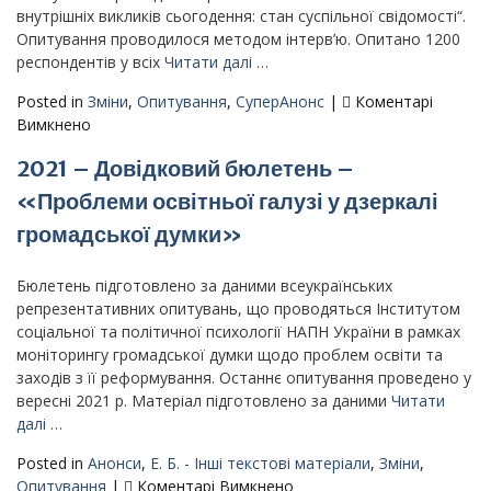
напередодні
внутрішніх викликів сьогодення: стан суспільної свідомості“.
повномасштабного
Опитування проводилося методом інтерв’ю. Опитано 1200
російського
респондентів у всіх
Читати далі …
вторгнення»
–
Posted in
Зміни
,
Опитування
,
СуперАнонс
|
Коментарі
Результати
до
Вимкнено
всеукраїнського
2021
2021 – Довідковий бюлетень –
опитування
–
Результати
«Проблеми освітньої галузі у дзеркалі
всеукраїнського
громадської думки»
опитування
–
«Україна
Бюлетень підготовлено за даними всеукраїнських
в
репрезентативних опитувань, що проводяться Інститутом
контексті
соціальної та політичної психології НАПН України в рамках
зовнішніх
моніторингу громадської думки щодо проблем освіти та
і
заходів з її реформування. Останнє опитування проведено у
внутрішніх
вересні 2021 р. Матеріал підготовлено за даними
Читати
викликів
далі …
сьогодення:
Posted in
Анонси
,
Е. Б. - Інші текстові матеріали
,
Зміни
,
стан
до
Опитування
|
Коментарі Вимкнено