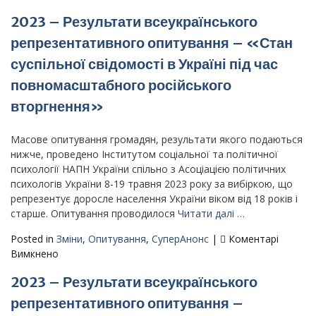
Громадсько-
2023 – Результати всеукраїнського
політична
ситуація
репрезентативного опитування – «Стан
в
суспільної свідомості в Україні під час
Україні
–
повномасштабного російського
результати
вторгнення»
моніторингу
громадської
Масове опитування громадян, результати якого подаються
думки
нижче, проведено Інститутом соціальної та політичної
у
психології НАПН України спільно з Асоціацією політичних
вересні
психологів України 8-19 травня 2023 року за вибіркою, що
2024
репрезентує доросле населення України віком від 18 років і
р.
старше. Опитування проводилося
Читати далі …
Posted in
Зміни
,
Опитування
,
СуперАнонс
|
Коментарі
до
Вимкнено
2023
2023 – Результати всеукраїнського
–
Результати
репрезентативного опитування –
всеукраїнського