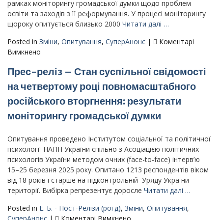
рамках моніторингу громадської думки щодо проблем
інформаційний
освіти та заходів з її реформування. У процесі моніторингу
бюлетень
щороку опитується близько 2000
Читати далі …
(жовтень
2024
Posted in
Зміни
,
Опитування
,
СуперАнонс
|
Коментарі
р.)
до
Вимкнено
Прес-
Прес-реліз – Стан суспільної свідомості
реліз
–
на четвертому році повномасштабного
Українська
російського вторгнення: результати
освіта
на
моніторингу громадської думки
терезах
громадської
Опитування проведено Інститутом соціальної та політичної
думки:
психології НАПН України спільно з Асоціацією політичних
сподівання
психологів України методом очних (face-to-face) інтерв’ю
і
15–25 березня 2025 року. Опитано 1213 респондентів віком
сумніви
від 18 років і старше на підконтрольній Уряду України
території. Вибірка репрезентує доросле
Читати далі …
Posted in
Е. Б. - Пост-Релізи (рогд)
,
Зміни
,
Опитування
,
до
СуперАнонс
|
Коментарі Вимкнено