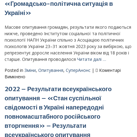
«Громадсько-політична ситуація в
репрезентативного
опитування
Україні»
–
«Стан
Масове опитування громадян, результати якого подаються
суспільної
нижче, проведено Інститутом соціальної та політичної
свідомості
психології НАПН України спільно з Асоціацією політичних
в
психологів України 23–31 жовтня 2023 року за вибіркою, що
Україні
репрезентує доросле населення України віком від 18 років і
під
старше. Опитування проводилося
Читати далі …
час
повномасштабного
Posted in
Зміни
,
Опитування
,
СуперАнонс
|
Коментарі
російського
до
Вимкнено
вторгнення»
2023
2022 – Результати всеукраїнського
–
Результати
опитування – «Стан суспільної
всеукраїнського
свідомості в Україні напередодні
репрезентативного
опитування
повномасштабного російського
–
вторгнення» – Результати
«Громадсько-
всеукраїнського опитування
політична