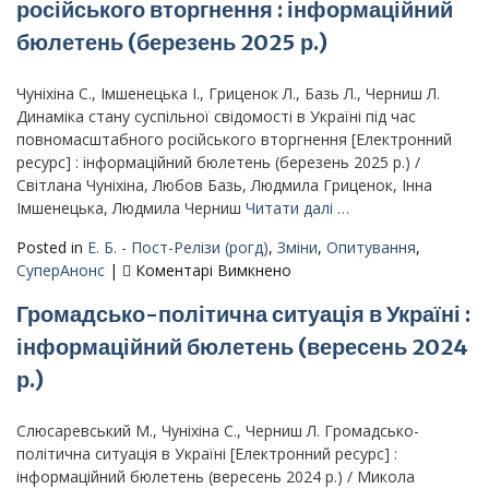
російського вторгнення : інформаційний
соціально-
економічної
бюлетень (березень 2025 р.)
та
політичної
Чуніхіна С., Імшенецька І., Гриценок Л., Базь Л., Черниш Л.
ситуації
Динаміка стану суспільної свідомості в Україні під час
:
повномасштабного російського вторгнення [Електронний
інформаційний
ресурс] : інформаційний бюлетень (березень 2025 р.) /
бюллетень
Світлана Чуніхіна, Любов Базь, Людмила Гриценок, Інна
(липень
Імшенецька, Людмила Черниш
Читати далі …
2024
р.)
Posted in
Е. Б. - Пост-Релізи (рогд)
,
Зміни
,
Опитування
,
до
СуперАнонс
|
Коментарі Вимкнено
Динаміка
Громадсько-політична ситуація в Україні :
стану
суспільної
інформаційний бюлетень (вересень 2024
свідомості
р.)
в
Україні
під
Слюсаревський М., Чуніхіна С., Черниш Л. Громадсько-
час
політична ситуація в Україні [Електронний ресурс] :
повномасштабного
інформаційний бюлетень (вересень 2024 р.) / Микола