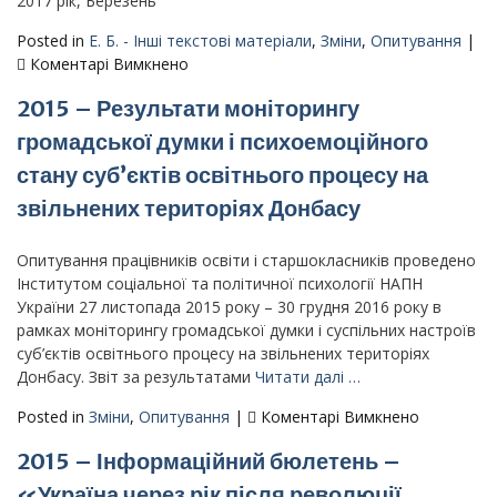
2017 рік, Березень
роки
після
Posted in
Е. Б. - Інші текстові матеріали
,
Зміни
,
Опитування
|
революції
до
Коментарі Вимкнено
гідності:
2017
2015 – Результати моніторингу
стан
–
суспільної
Інформаційний
громадської думки і психоемоційного
свідомості»
бюлетень
стану суб’єктів освітнього процесу на
–
«Громадська
звільнених територіях Донбасу
думка
та
Опитування працівників освіти і старшокласників проведено
електоральні
Інститутом соціальної та політичної психології НАПН
наміри
України 27 листопада 2015 року – 30 грудня 2016 року в
українців
рамках моніторингу громадської думки і суспільних настроїв
на
суб’єктів освітнього процесу на звільнених територіях
початку
Донбасу. Звіт за результатами
Читати далі …
нового
політичного
до
Posted in
Зміни
,
Опитування
|
Коментарі Вимкнено
сезону»
2015
2015 – Інформаційний бюлетень –
–
Результа
«Україна через рік після революції