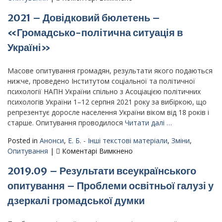
суспільної
2021
свідомості»
2021 – Довідковий бюлетень –
–
Довідковий
«Громадсько-політична ситуація в
бюлетень
Україні»
–
«Проблеми
освітньої
Масове опитування громадян, результати якого подаються
галузі
нижче, проведено Інститутом соціальної та політичної
у
психології НАПН України спільно з Асоціацією політичних
дзеркалі
психологів України 1–12 серпня 2021 року за вибіркою, що
громадської
репрезентує доросле населення України віком від 18 років і
думки»
старше. Опитування проводилося
Читати далі …
Posted in
Анонси
,
Е. Б. - Інші текстові матеріали
,
Зміни
,
до
Опитування
|
Коментарі Вимкнено
2021
2019.09 – Результати всеукраїнського
–
Довідковий
опитування – Проблеми освітньої галузі у
бюлетень
дзеркалі громадської думки
–
«Громадсько-