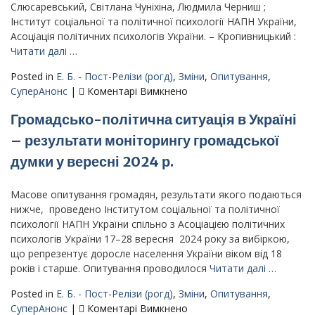
російського
Слюсаревський, Світлана Чуніхіна, Людмила Черниш ;
вторгнення
Інститут соціальної та політичної психології НАПН України,
:
Асоціація політичних психологів України. – Кропивницький :
інформаційний
Читати далі …
бюлетень
Posted in
Е. Б. - Пост-Релізи (рогд)
,
Зміни
,
Опитування
,
(березень
до
СуперАнонс
|
Коментарі Вимкнено
2025
Громадсько-
р.)
Громадсько-політична ситуація в Україні
політична
ситуація
– результати моніторингу громадської
в
думки у вересні 2024 р.
Україні
:
інформаційний
Масове опитування громадян, результати якого подаються
бюлетень
нижче, проведено Інститутом соціальної та політичної
(вересень
психології НАПН України спільно з Асоціацією політичних
2024
психологів України 17–28 вересня 2024 року за вибіркою,
р.)
що репрезентує доросле населення України віком від 18
років і старше. Опитування проводилося
Читати далі …
Posted in
Е. Б. - Пост-Релізи (рогд)
,
Зміни
,
Опитування
,
до
СуперАнонс
|
Коментарі Вимкнено