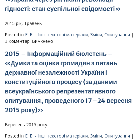
моніторин
гідності: стан суспільної свідомості»
громадськ
думки
і
2015 рік, Травень
психоемоц
Posted in
Е. Б. - Інші текстові матеріали
,
Зміни
,
Опитування
|
стану
до
Коментарі Вимкнено
суб’єктів
2015
освітньог
2015 – Інформаційний бюлетень –
–
процесу
Інформаційний
«Думки та оцінки громадян з питань
на
бюлетень
звільнени
державної незалежності України і
–
територія
«Україна
конституційного процесу (за даними
Донбасу
через
всеукраїнського репрезентативного
рік
опитування, проведеного 17–24 вересня
після
революції
2015 року)»
гідності:
стан
Вересень 2015 року.
суспільної
свідомості»
Posted in
Е. Б. - Інші текстові матеріали
,
Зміни
,
Опитування
|