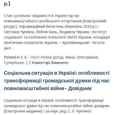
р.)
Стан суспільної свідомості в Україні під час
повномасштабного російського вторгнення [Електронний
ресурс] : інформаційний бюлетень (березень 2024 р.) /
Світлана Чуніхіна, Любов Базь, Людмила Черниш ; Інститут
соціальної та політичної психології НАПН України, Асоціація
політичних психологів України. – Кропивницький :
Читати
далі …
Posted in
Е. Б. - Пост-Релізи (рогд)
,
Зміни
,
Опитування
,
до
СуперАнонс
|
Коментарі Вимкнено
Стан
Соціальна ситуація в Україні: особливості
суспільної
свідомості
трансформації громадської думки під час
в
повномасштабної війни- Довідник
Україні
під
час
Соціальна ситуація в Україні: особливості трансформації
повномасштабного
громадської думки під час повномасштабної війни: довідник
російського
[Електронне видання] / за наук. ред. С. Л. Чуніхіної;