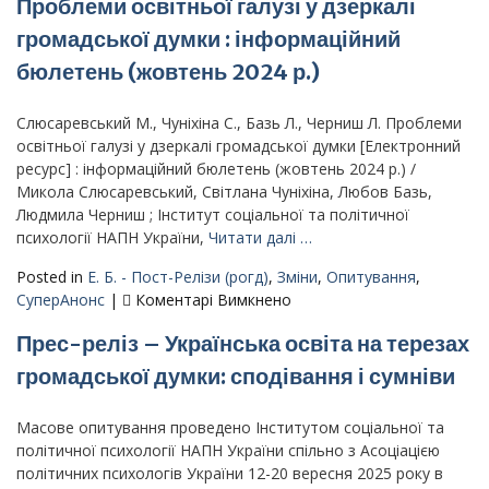
Проблеми освітньої галузі у дзеркалі
освітньої
галузі
громадської думки : інформаційний
у
бюлетень (жовтень 2024 р.)
дзеркалі
громадської
думки.
Слюсаревський М., Чуніхіна С., Базь Л., Черниш Л. Проблеми
Вересень
освітньої галузі у дзеркалі громадської думки [Електронний
2025
ресурс] : інформаційний бюлетень (жовтень 2024 р.) /
:
Микола Слюсаревський, Світлана Чуніхіна, Любов Базь,
інформаційний
Людмила Черниш ; Інститут соціальної та політичної
бюлетень
психології НАПН України,
Читати далі …
Posted in
Е. Б. - Пост-Релізи (рогд)
,
Зміни
,
Опитування
,
до
СуперАнонс
|
Коментарі Вимкнено
Проблеми
Прес-реліз – Українська освіта на терезах
освітньої
галузі
громадської думки: сподівання і сумніви
у
дзеркалі
Масове опитування проведено Інститутом соціальної та
громадської
політичної психології НАПН України спільно з Асоціацією
думки
політичних психологів України 12-20 вересня 2025 року в
: