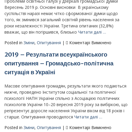
політична
Проблеми освітньої галузі у дзеркалі громадської думки
ситуація
Вересень 2019 р. Основні висновки В українському
в
суспільстві наразі немає чітко сформованої думки щодо
Україні»
того, як змінився загальний освітній рівень населення за
роки незалежності України. Третина опитаних (32,8%)
вважає, що він погіршився, близько
Читати далі …
до
Posted in
Зміни
,
Опитування
|
Коментарі Вимкнено
2019.09
2019 – Результати всеукраїнського
–
Результа
опитування – Громадсько-політична
всеукраїн
ситуація в Україні
опитуван
–
Проблеми
Масове опитування громадян, результати якого подаються
освітньої
нижче, проведено Інститутом соціальної та політичної
галузі
психології НАПН України спільно з Асоціацією політичних
у
психологів України 10–20 вересня 2019 року за вибіркою, що
дзеркалі
репрезентує доросле населення України віком від 18 років і
громадськ
старше. Опитування проводилося
Читати далі …
думки
до
Posted in
Зміни
,
Опитування
|
Коментарі Вимкнено