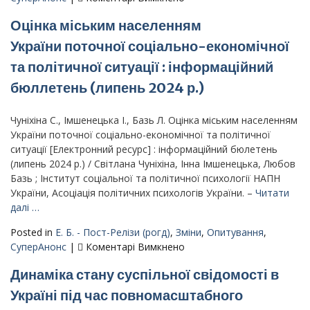
Прес-
Оцінка міським населенням
реліз
–
України поточної соціально-економічної
Стан
та політичної ситуації : інформаційний
суспільної
свідомості
бюллетень (липень 2024 р.)
на
четвертому
Чуніхіна С., Імшенецька І., Базь Л. Оцінка міським населенням
році
України поточної соціально-економічної та політичної
повномасштабного
ситуації [Електронний ресурс] : інформаційний бюлетень
російського
(липень 2024 р.) / Світлана Чуніхіна, Інна Імшенецька, Любов
вторгнення:
Базь ; Інститут соціальної та політичної психології НАПН
результати
України, Асоціація політичних психологів України. –
Читати
моніторингу
далі …
громадської
думки
Posted in
Е. Б. - Пост-Релізи (рогд)
,
Зміни
,
Опитування
,
до
СуперАнонс
|
Коментарі Вимкнено
Оцінка
Динаміка стану суспільної свідомості в
міським
населенням
Україні під час повномасштабного
України поточної