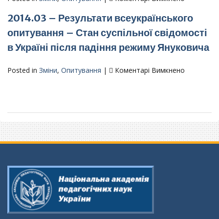
оцінки
проведеного
2014.05
громадян
29
2014.03 – Результати всеукраїнського
–
України
вересня
Результа
опитування – Стан суспільної свідомості
на
–
всеукраїн
старті
в Україні після падіння режиму Януковича
6
опитуван
виборів
жовтня
–
до
2015
Суспільно
до
Posted in
Зміни
,
Опитування
|
Коментарі Вимкнено
Верховної
року)»
політична
2014.03
Ради
ситуація
–
в
Результа
Україні
всеукраїн
напередод
опитуван
президент
–
виборів
Стан
суспільної
свідомост
в
Україні
після
падіння
режиму