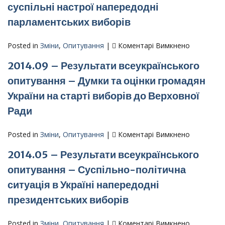
суспільні настрої напередодні
–
опитування,
«Взаємодія
парламентських виборів
проведеного
держави
17–
і
24
до
Posted in
Зміни
,
Опитування
|
Коментарі Вимкнено
суспільства,
вересня
2014.10
символічний
2015
2014.09 – Результати всеукраїнського
–
простір
року)»
Результа
опитування – Думки та оцінки громадян
народу
всеукраїн
та
України на старті виборів до Верховної
опитуван
Українсько-
–
Ради
Російськи
Громадсь
взаємини
думка
до
Posted in
Зміни
,
Опитування
|
Коментарі Вимкнено
у
і
2014.09
дзеркалі
суспільні
2014.05 – Результати всеукраїнського
–
громадської
настрої
Результа
думки
опитування – Суспільно-політична
напередод
всеукраїн
(за
парламен
ситуація в Україні напередодні
опитуван
даними
виборів
–
президентських виборів
всеукраїнського
Думки
репрезентативного
та
опитування,
до
Posted in
Зміни
,
Опитування
|
Коментарі Вимкнено