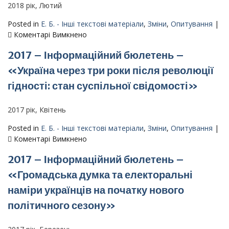
Україні:
2018 рік, Лютий
особливості
відображення
Posted in
Е. Б. - Інші текстові матеріали
,
Зміни
,
Опитування
|
трансформаційних
до
Коментарі Вимкнено
процесів
2018
2017 – Інформаційний бюлетень –
у
–
громадській
Інформаційний
«Україна через три роки після революції
думці»
бюлетень
гідності: стан суспільної свідомості»
–
«Україна
в
2017 рік, Квітень
контексті
Posted in
Е. Б. - Інші текстові матеріали
,
Зміни
,
Опитування
|
зовнішніх
до
Коментарі Вимкнено
і
2017
внутрішніх
2017 – Інформаційний бюлетень –
–
викликів
Інформаційний
«Громадська думка та електоральні
сьогодення:
бюлетень
Стан
наміри українців на початку нового
–
суспільної
«Україна
політичного сезону»
свідомості»
через
три