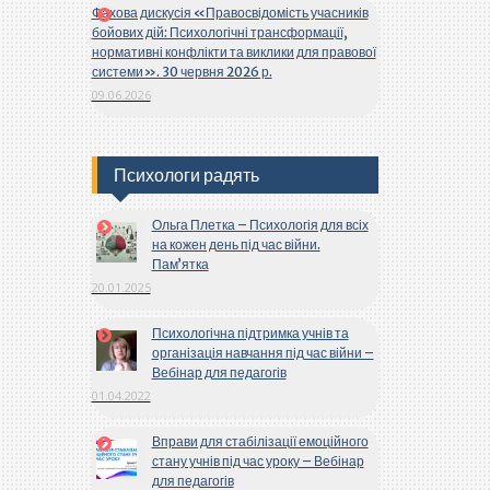
Фахова дискусія «Правосвідомість учасників
бойових дій: Психологічні трансформації,
нормативні конфлікти та виклики для правової
системи». 30 червня 2026 р.
09.06.2026
Психологи радять
Ольга Плетка – Психологія для всіх
на кожен день під час війни.
Пам’ятка
20.01.2025
Психологічна підтримка учнів та
організація навчання під час війни –
Вебінар для педагогів
01.04.2022
Вправи для стабілізації емоційного
стану учнів під час уроку – Вебінар
для педагогів