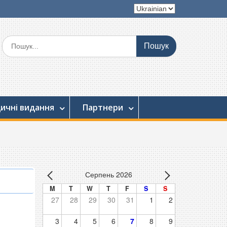
Вибрати
мову
Шукати:
ичні видання
Партнери
Серпень 2026
M
T
W
T
F
S
S
27
28
29
30
31
1
2
3
4
5
6
7
8
9