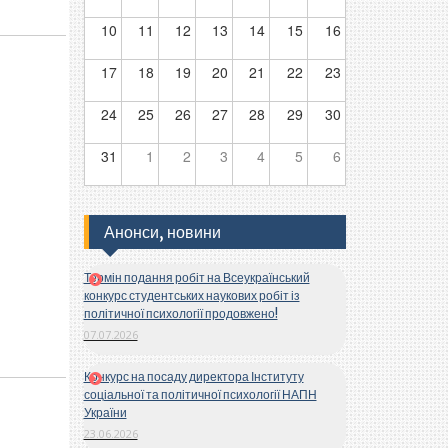
10
11
12
13
14
15
16
17
18
19
20
21
22
23
24
25
26
27
28
29
30
31
1
2
3
4
5
6
Анонси, новини
Термін подання робіт на Всеукраїнський
конкурс студентських наукових робіт із
політичної психології продовжено!
07.07.2026
Конкурс на посаду директора Інституту
соціальної та політичної психології НАПН
України
23.06.2026