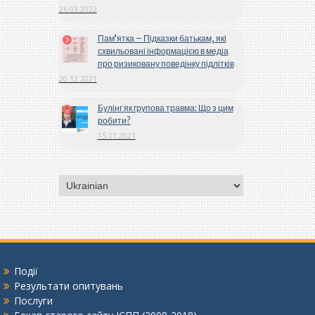
26.03.2022
Пам’ятка – Підказки батькам, які
схвильовані інформацією в медіа
про ризиковану поведінку підлітків
20.12.2021
Булінг як групова травма: Що з цим
робити?
15.11.2021
Вибрати
мову
Події
Результати опитувань
Послуги