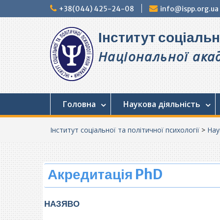
Перейти
+38(044) 425-24-08
info@ispp.org.ua
до
вмісту
Інститут соціальн
Національної акад
Головна
Наукова діяльність
Інститут соціальної та політичної психології
>
Нау
Акредитація PhD
НАЗЯВО