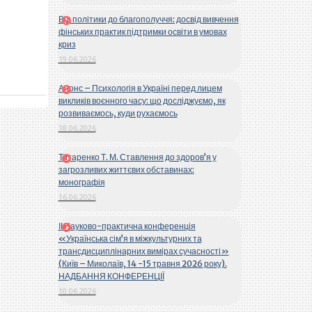
Від політики до благополуччя: досвід вивчення
фінських практик підтримки освіти в умовах
криз
19.06.2026
Анонс – Психологія в Україні перед лицем
викликів воєнного часу: що досліджуємо, як
розвиваємось, куди рухаємось
18.06.2026
Титаренко Т. М. Ставлення до здоров’я у
загрозливих життєвих обставинах:
монографія
16.06.2026
ІІ Науково-практична конференція
«Українська сім’я в міжкультурних та
трансдисциплінарних вимірах сучасності»
(Київ – Миколаїв, 14 -15 травня 2026 року).
НАДБАННЯ КОНФЕРЕНЦІЇ
10.06.2026