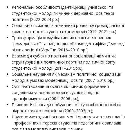
Регіональні особливості ідентифікації учнівської та
студентської молоді як чинник державної освітньої
політики (2022-2024 рр.)
Соціально-психологічні чинники розвитку громадянської
компетентності студентської молоді (2019–2021 рр.)
Трансформація комунікативних практик як чинник
громадянської та національної самоідентифікації молоді
різних регіонів України (2016–2018 рр.)
Взаємодія суб’єктів політичної соціалізації як чинник
структурування політичної картини політичної світу
студентської молоді (2011–2015рр.);
Соціальне научання як механізм політичної соціалізації
молоді в умовах модернізації освіти (2007–2010 рр.);
Суспільствознавча освіта як чинник формування
соціальних уявлень молоді в суспільстві, що
трансформується (2004–2006 рр.);
Психологічні засади побудови змісту політичної освіти
підростаючого покоління (2000–2003рр.);
Науково-методичні основи моніторингу життєвих планів
і професійних інтересів студентів педагогічних закладів
освіти та молодих вчителів (1998р);