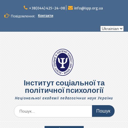
Перейти
до
+38(044) 425-24-08
info@ispp.org.ua
вмісту
Контакти
Повідомлення:
Вибрати
мову
Інститут соціальної та
політичної психології
Національної академії педагогічних наук України
Шукати: