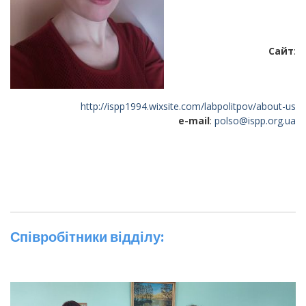
Сайт
:
http://ispp1994.wixsite.com/labpolitpov/about-us
e-mail
:
polso@ispp.org.ua
Співробітники відділу: