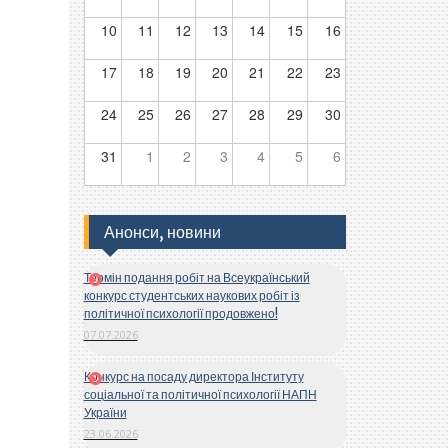
10
11
12
13
14
15
16
17
18
19
20
21
22
23
24
25
26
27
28
29
30
31
1
2
3
4
5
6
Анонси, новини
Термін подання робіт на Всеукраїнський
конкурс студентських наукових робіт із
політичної психології продовжено!
07.07.2026
Конкурс на посаду директора Інституту
соціальної та політичної психології НАПН
України
23.06.2026