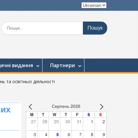
Вибрати
мову
Шукати:
ичні видання
Партнери
ь та освітньої діяльності
Серпень 2026
вих
M
T
W
T
F
S
S
27
28
29
30
31
1
2
3
4
5
6
7
8
9