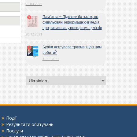
26.03.2022
Пам’ятка – Підказки батькам, які
схвильовані інформацією в медіа
про ризиковану поведінку підлітків
20.12.2021
Булінг як групова травма: Що з цим
робити?
15.11.2021
Вибрати
мову
Події
Результати опитувань
Послуги