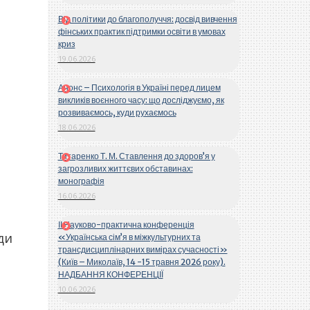
Від політики до благополуччя: досвід вивчення
фінських практик підтримки освіти в умовах
криз
19.06.2026
Анонс – Психологія в Україні перед лицем
викликів воєнного часу: що досліджуємо, як
розвиваємось, куди рухаємось
18.06.2026
Титаренко Т. М. Ставлення до здоров’я у
загрозливих життєвих обставинах:
монографія
16.06.2026
ІІ Науково-практична конференція
ди
«Українська сім’я в міжкультурних та
трансдисциплінарних вимірах сучасності»
(Київ – Миколаїв, 14 -15 травня 2026 року).
НАДБАННЯ КОНФЕРЕНЦІЇ
10.06.2026