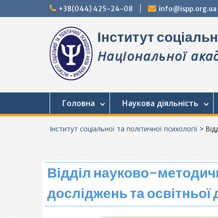
Перейти
+38(044) 425-24-08
info@ispp.org.ua
до
вмісту
Інститут соціальн
Національної акад
Головна
Наукова діяльність
Інститут соціальної та політичної психології
>
Від
Відділ науково-методич
досліджень та освітньої 