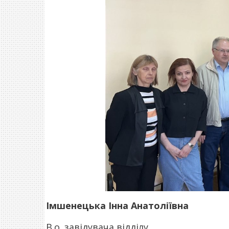
Імшенецька Інна Анатоліївна
В.о. завідувача відділу