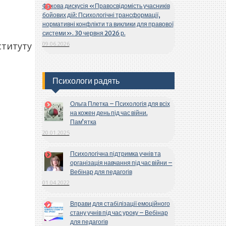
Фахова дискусія «Правосвідомість учасників
бойових дій: Психологічні трансформації,
нормативні конфлікти та виклики для правової
системи». 30 червня 2026 р.
09.06.2026
ституту
Психологи радять
Ольга Плетка – Психологія для всіх
на кожен день під час війни.
Пам’ятка
20.01.2025
Психологічна підтримка учнів та
організація навчання під час війни –
Вебінар для педагогів
01.04.2022
Вправи для стабілізації емоційного
стану учнів під час уроку – Вебінар
для педагогів