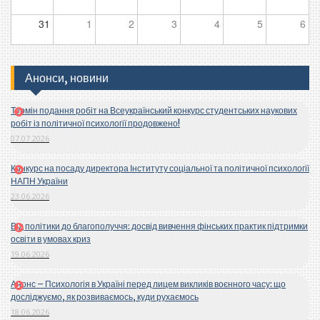
31
1
2
3
4
5
6
Анонси, новини
Термін подання робіт на Всеукраїнський конкурс студентських наукових
робіт із політичної психології продовжено!
07.07.2026
Конкурс на посаду директора Інституту соціальної та політичної психології
НАПН України
23.06.2026
Від політики до благополуччя: досвід вивчення фінських практик підтримки
освіти в умовах криз
19.06.2026
Анонс – Психологія в Україні перед лицем викликів воєнного часу: що
досліджуємо, як розвиваємось, куди рухаємось
18.06.2026