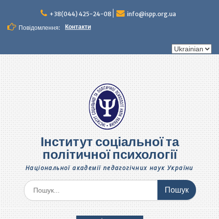
Перейти
до
+38(044) 425-24-08
info@ispp.org.ua
вмісту
Контакти
Повідомлення:
Вибрати
мову
Інститут соціальної та
політичної психології
Національної академії педагогічних наук України
Шукати: