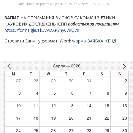
Завантажено разів: 65, розмір: 39.9 KB, дата: 27 Січ. 2026
ЗАПИТ
НА ОТРИМАННЯ ВИСНОВКУ КОМІСІЇ З ЕТИКИ
НАУКОВИХ ДОСЛІДЖЕНЬ ІСПП
подається за посиланням
:
https://forms.gle/Fk3vVDXPShy679Q79
Створити Запит у форматі Word:
Форма_ЗАЯВКА_КЕНД
Серпень 2026
M
T
W
T
F
S
S
27
28
29
30
31
1
2
3
4
5
6
7
8
9
10
11
12
13
14
15
16
17
18
19
20
21
22
23
24
25
26
27
28
29
30