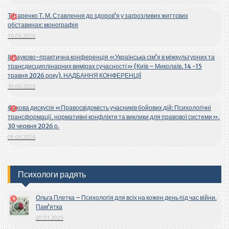
Титаренко Т. М. Ставлення до здоров’я у загрозливих життєвих
обставинах: монографія
16.06.2026
ІІ Науково-практична конференція «Українська сім’я в міжкультурних та
трансдисциплінарних вимірах сучасності» (Київ – Миколаїв, 14 -15
травня 2026 року). НАДБАННЯ КОНФЕРЕНЦІЇ
10.06.2026
Фахова дискусія «Правосвідомість учасників бойових дій: Психологічні
трансформації, нормативні конфлікти та виклики для правової системи».
30 червня 2026 р.
09.06.2026
Психологи радять
Ольга Плетка – Психологія для всіх на кожен день під час війни.
Пам’ятка
20.01.2025