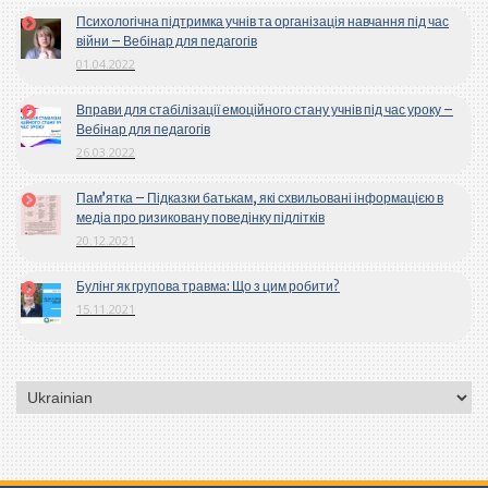
Психологічна підтримка учнів та організація навчання під час
війни – Вебінар для педагогів
01.04.2022
Вправи для стабілізації емоційного стану учнів під час уроку –
Вебінар для педагогів
26.03.2022
Пам’ятка – Підказки батькам, які схвильовані інформацією в
медіа про ризиковану поведінку підлітків
20.12.2021
Булінг як групова травма: Що з цим робити?
15.11.2021
Вибрати
мову