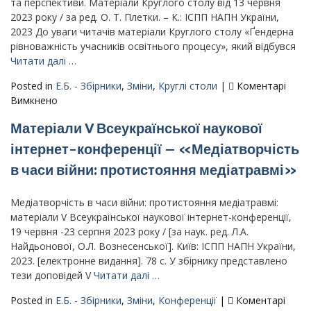
«Простір
та перспективи. Матеріали Круглого столу від 13 червня
арттерапії:
2023 року / за ред. О. Т. Плетки. – К.: ІСПП НАПН України,
єднання
2023 До уваги читачів матеріали Круглого столу «Ґендерна
у
рівноважність учасників освітнього процесу», який відбувся
творчій
Читати далі …
співдії»
Posted in
Е.Б. - Збірники
,
Зміни
,
Круглі столи
|
Коментарі
–
до
Вимкнено
15.03.2024-
Матеріали
17.03.2024
Матеріали V Всеукраїнської наукової
круглого
столу
інтернет-конференції – «Медіатворчість
–
в часи війни: протистояння медіатравмі»
Ґендерна
рівноважність
учасників
Медіатворчість в часи війни: протистояння медіатравмі:
освітнього
матеріали V Всеукраїнської наукової інтернет-конференції,
процесу:
19 червня -23 серпня 2023 року / [за наук. ред. Л.А.
реалії
Найдьонової, О.Л. Вознесенської]. Київ: ІСПП НАПН України,
та
2023. [електронне видання]. 78 с. У збірнику представлено
перспективи
тези доповідей V
Читати далі …
Posted in
Е.Б. - Збірники
,
Зміни
,
Конференції
|
Коментарі