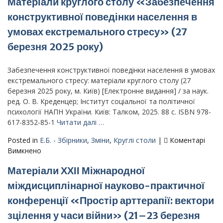
Матеріали круглого столу «Забезпечення
міжнаро
науково
конструктивної поведінки населення в
практич
умовах екстремального стресу» (27
семінар
«Творча
березня 2025 року)
багатов
простор
Забезпечення конструктивної поведінки населення в умовах
арттерап
екстремального стресу: матеріали круглого столу (27
березня 2025 року, м. Київ) [Електронне видання] / за наук.
ред. О. В. Креденцер; Інститут соціальної та політичної
психології НАПН України. Київ: Талком, 2025. 88 с. ISBN 978-
617-8352-85-1
Читати далі …
Posted in
Е.Б. - Збірники
,
Зміни
,
Круглі столи
|
Коментарі
до
Вимкнено
Матеріали
Матеріали ХХІІ Міжнародної
круглого
столу
міждисциплінарної науково-практичної
«Забезпечення
конференції «Простір арттерапії: вектори
конструктивної
поведінки
зцілення у часи війни» (21–23 березня