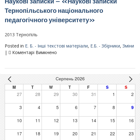
Наукові записки – «Наукові записки
VІІІ
international
всеукраїнської
Тернопільського національного
scientific
науково-
and
педагогічного університету»
практичної
practical
конференції
seminar,
з
2013 Тернопіль
Padua,
міжнародною
Italy,
Posted in
Е. Б. - Інші текстові матеріали
,
Е.Б. - Збірники
,
Зміни
участю
June
до
|
Коментарі Вимкнено
«Соціально-
10th,
Наукові
психологічні
2019
записки
особливості
–
професійної
Серпень 2026
«Наукові
діяльності
записки
працівників
M
T
W
T
F
S
S
Тернопільського
соціальної
27
28
29
30
31
1
2
національного
сфери
педагогічного
в
3
4
5
6
7
8
9
університету»
ситуаціях
сьогодення»
10
11
12
13
14
15
16
18–
20
17
18
19
20
21
22
23
травня