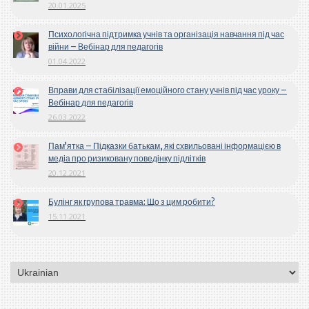
20.01.2025
Психологічна підтримка учнів та організація навчання під час
війни – Вебінар для педагогів
01.04.2022
Вправи для стабілізації емоційного стану учнів під час уроку –
Вебінар для педагогів
26.03.2022
Пам’ятка – Підказки батькам, які схвильовані інформацією в
медіа про ризиковану поведінку підлітків
20.12.2021
Булінг як групова травма: Що з цим робити?
15.11.2021
Вибрати
мову