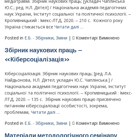
спільноти
медіатравмі. Збірник наукових праць; [укладач Чаплінська
1
як
Ю.С.; ред. Н.Л. Дятел] / Національна академія педагогічних
соціальні
наук України, Інститут соціальної та політичної психології. ‒
донори
Кропивницький : Імекс-ЛТД, 2020. ‒ 210 с. ‌ Кожного року
і
Україна стикається все
Читати далі …
реципієнти»
до
Posted in
Е.Б. - Збірники
,
Зміни
|
Коментарі Вимкнено
Збірник
Збірник наукових праць –
наукови
праць
«Кіберсоціалізація»
–
«Медіат
Кіберсоціалізація. Збірник наукових праць; [ред. Л.А.
в
Найдьонова, Н.Л. Дятел; укладач Ю.С. Чаплінська.] /
сучасни
Національна академія педагогічних наук України, Інститут
реаліях:
соціальної та політичної психології. ‒ Кропивницький : Імекс-
протист
ЛТД, 2020. ‒ 135 с. ‌ Збірник наукових працю присвячено
медіатр
питанням кіберсоціалізації особистості, зокрема,
проблемам,
Читати далі …
до
Posted in
Е.Б. - Збірники
,
Зміни
|
Коментарі Вимкнено
Збірник
Матеріали методологічного семінару
наукови