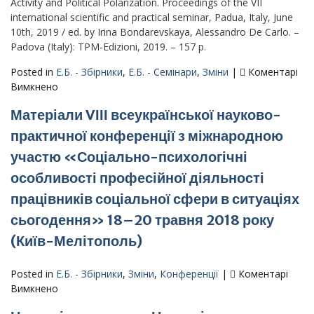
Activity and Political Polarization. Proceedings of the VII
of
international scientific and practical seminar, Padua, Italy, June
the
10th, 2019 / ed. by Irina Bondarevskaya, Alessandro De Carlo. –
VI
Padova (Italy): TPM-Edizioni, 2019. – 157 p.
international
scientific
Posted in
Е.Б. - Збірники
,
Е.Б. - Семінари
,
Зміни
|
Коментарі
and
до
Вимкнено
practical
Political
seminar,
Матеріали VІІІ всеукраїнської науково-
and
Olsztyn,
Economic
практичної конференції з міжнародною
Poland,
Self-
June
участю «Соціально-психологічні
Constitution:
5th,
Media,
особливості професійної діяльності
2018
Citizenship
працівників соціальної сфери в ситуаціях
Activity
сьогодення» 18–20 травня 2018 року
and
Political
(Київ-Мелітополь)
Polarization.
Proceedings
Posted in
Е.Б. - Збірники
,
Зміни
,
Конференції
|
Коментарі
of
до
Вимкнено
the
Матеріали
VII