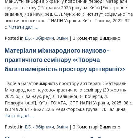
2025
Майбутні вибори в Україні у повоєнний період : матеріали
року:
круглого столу (15 травня 2025 року, м. Київ) [Електронне
Пробле
видання] / за наук. ред. С. Л. Чуніхіної ; Інститут соціальної та
розвитк
політичної психології НАПН України. Київ : Талком, 2025. 32
ідентичн
с.
Читати далі …
особист
до
Posted in
Е.Б. - Збірники
,
Зміни
|
Коментарі Вимкнено
в
Майбутн
освітнь
Матеріали міжнародного науково-
вибори
простор
в
практичного семінару «Творча
Україні
багатовимірність простору арттерапії»
у
повоєнн
період
Творча багатовимірність простору арттерапії : матеріали
:
Міжнародного науково-практичного семінару (30 жовтня
матеріа
2025 р.) / [за наук. ред. Л. Галіциної, Є. Кочерги, Л.
круглог
Подкоритової]. Київ : ГО АТА, ІСПП НАПН України, 2025. 98 с.
столу
ISBN 978-617-8627-22-5 Редакторська група – Л. Галіцина,
(15 трав
Читати далі …
2025 рок
до
Posted in
Е.Б. - Збірники
,
Зміни
|
Коментарі Вимкнено
м. Київ)
Матеріа