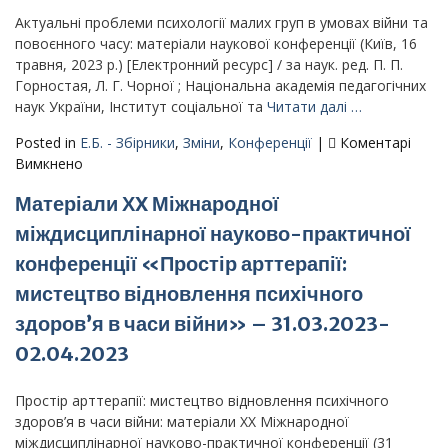
II
круглий
Актуальні проблеми психології малих груп в умовах війни та
стіл
повоєнного часу: матеріали наукової конференції (Київ, 16
«Проблеми
травня, 2023 р.) [Електронний ресурс] / за наук. ред. П. П.
розвитку
Горностая, Л. Г. Чорної ; Національна академія педагогічних
ідентичності
наук України, Інститут соціальної та
Читати далі …
особистості
Posted in
Е.Б. - Збірники
,
Зміни
,
Конференції
|
Коментарі
в
до
Вимкнено
освітньому
Матеріали
просторі»
Матеріали ХX Міжнародної
конференції
«Актуальні
міждисциплінарної науково-практичної
проблеми
конференції «Простір арттерапії:
психології
малих
мистецтво відновлення психічного
груп
здоров’я в часи війни» – 31.03.2023-
в
02.04.2023
умовах
війни
та
Простір арттерапії: мистецтво відновлення психічного
повоєнного
здоров’я в часи війни: матеріали ХХ Міжнародної
часу»
міждисциплінарної науково-­практичної конференції (31