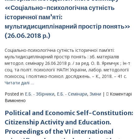
праць
«Соціально-психологічна сутність
–
історичної пам’яті:
«Кіберсо
мультидисциплінарний простір понять»
(26.06.2018 р.)
Соціально-психологічна сутність історичної пам’яті:
мультидисциплінарний простір понять : зб. матеріалів
методол. семінару 26.06.2018 р. / за ред. О. В. Яремчук ; Ін-т
соц. та політ. психології НАПН України, лабор. методології
психосоц. і політико-психол. досліджень. – К., 2018. – 41 с.
Читати далі …
Posted in
Е.Б. - Збірники
,
Е.Б. - Семінари
,
Зміни
|
Коментарі
до
Вимкнено
Матеріали
Political and Economic Self-Constitution:
методологічного
семінару
Citizenship Activity and Education.
«Соціально-
Proceedings of the VI international
психологічна