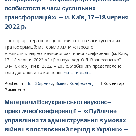
«Міжгрупова
взаємодія
особистості в часи суспільних
в
трансформацій» – м. Київ, 17–18 червня
умовах
2022 р.
війни:
ідентичності,
картини
Простір арттерапії: місце особистості в часи суспільних
світу,
трансформацій: матеріали ХІХ Міжнародної
долання
міждисциплінарної науковопрактичної конференції (м. Київ,
травми»
17–18 червня 2022 р.) / [за наук. ред. О.Л. Вознесенської,
–
О.М. Скнар]. Київ, 2022. – 203 с. У збірнику представлено
Київ,
тези доповідей та концепції
Читати далі …
9
червня,
Posted in
Е.Б. - Збірники
,
Зміни
,
Конференції
|
Коментарі
2022
до
Вимкнено
р.
Матеріали
Матеріали Всеукраїнської науково-
ХІХ
Міжнародної
практичної конференції – «Публічне
міждисциплінарної
управління та адміністрування в умовах
науково-­
практичної
війни і в поствоєнний період в Україні» –
конференції