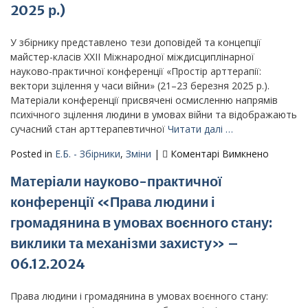
населення
2025 р.)
в
умовах
У збірнику представлено тези доповідей та концепції
екстремального
майстер-класів ХХII Міжнародної міждисциплінарної
стресу»
науково-практичної конференції «Простір арттерапії:
(27
вектори зцілення у часи війни» (21–23 березня 2025 р.).
березня
Матеріали конференції присвячені осмисленню напрямів
2025
психічного зцілення людини в умовах війни та відображають
року)
сучасний стан арттерапевтичної
Читати далі …
до
Posted in
Е.Б. - Збірники
,
Зміни
|
Коментарі Вимкнено
Матеріа
Матеріали науково-практичної
ХХІІ
Міжнаро
конференції «Права людини і
міждисц
громадянина в умовах воєнного стану:
науково
практич
виклики та механізми захисту» –
конфере
06.12.2024
«Прості
арттерап
Права людини і громадянина в умовах воєнного стану:
вектори