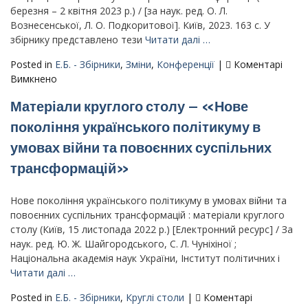
–
березня – 2 квітня 2023 р.) / [за наук. ред. О. Л.
16.05.2023
Вознесенської, Л. О. Подкоритової]. Київ, 2023. 163 с. У
збірнику представлено тези
Читати далі …
Posted in
Е.Б. - Збірники
,
Зміни
,
Конференції
|
Коментарі
до
Вимкнено
Матеріали
Матеріали круглого столу – «Нове
ХX
Міжнародної
покоління українського політикуму в
міждисциплінарної
умовах війни та повоєнних суспільних
науково-
практичної
трансформацій»
конференції
«Простір
Нове покоління українського політикуму в умовах війни та
арттерапії:
повоєнних суспільних трансформацій : матеріали круглого
мистецтво
столу (Київ, 15 листопада 2022 р.) [Електронний ресурс] / За
відновлення
наук. ред. Ю. Ж. Шайгородського, С. Л. Чуніхіної ;
психічного
Національна академія наук України, Інститут політичних і
здоров’я
Читати далі …
в
часи
Posted in
Е.Б. - Збірники
,
Круглі столи
|
Коментарі