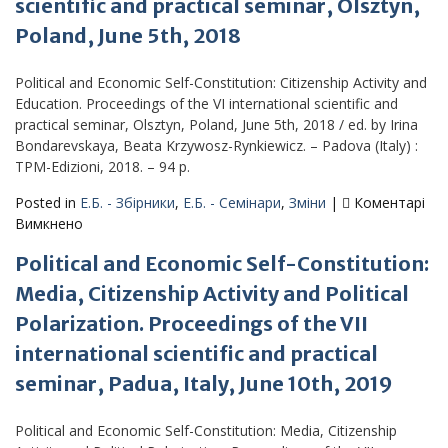
сутність
scientific and practical seminar, Olsztyn,
історичної
Poland, June 5th, 2018
пам’яті:
мультидисциплінарний
Political and Economic Self-Constitution: Citizenship Activity and
простір
Education. Proceedings of the VI international scientific and
понять»
practical seminar, Olsztyn, Poland, June 5th, 2018 / ed. by Irina
(26.06.2018
Bondarevskaya, Beata Krzywosz-Rynkiewicz. – Padova (Italy) :
р.)
TPM-Edizioni, 2018. – 94 p.
Posted in
Е.Б. - Збірники
,
Е.Б. - Семінари
,
Зміни
|
Коментарі
до
Вимкнено
Political
Political and Economic Self-Constitution:
and
Economic
Media, Citizenship Activity and Political
Self-
Polarization. Proceedings of the VII
Constitution:
Citizenship
international scientific and practical
Activity
seminar, Padua, Italy, June 10th, 2019
and
Education.
Political and Economic Self-Constitution: Media, Citizenship
Proceedings