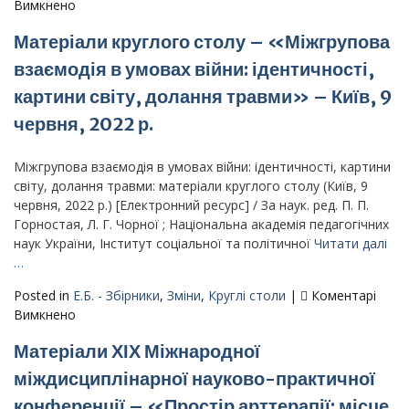
війни»
до
Вимкнено
–
Матеріали
Матеріали круглого столу – «Міжгрупова
31.03.2023-
круглого
02.04.2023
столу
взаємодія в умовах війни: ідентичності,
–
картини світу, долання травми» – Київ, 9
«Нове
покоління
червня, 2022 р.
українського
політикуму
Міжгрупова взаємодія в умовах війни: ідентичності, картини
в
світу, долання травми: матеріали круглого столу (Київ, 9
умовах
червня, 2022 р.) [Електронний ресурс] / За наук. ред. П. П.
війни
Горностая, Л. Г. Чорної ; Національна академія педагогічних
та
наук України, Інститут соціальної та політичної
Читати далі
повоєнних
…
суспільних
трансформацій»
Posted in
Е.Б. - Збірники
,
Зміни
,
Круглі столи
|
Коментарі
до
Вимкнено
Матеріали
Матеріали ХІХ Міжнародної
круглого
столу
міждисциплінарної науково-­практичної
–
конференції – «Простір арттерапії: місце