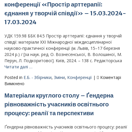
соціальної
конференції «Простір арттерапії:
столу
сфери:
–
єднання у творчій співдії» – 15.03.2024-
психологічна
«Пробл
просвіта
17.03.2024
розвитк
в
ідентичн
умовах
УДК 159.98 ББК 84.5 Простір арттерапії: єднання у творчій
особист
війни»
співдії: матеріали ХХІ Міжнародної міждисциплінарної
в
науково-­практичної конференції (м. Львів, 15–17 березня
освітнь
2024 р.) / [за наук. ред. О. Вознесенської, В. Волошиної, М.
простор
Перун, Л. Подкоритової]. Київ, 2024. – 138 с. Редакторська
Читати далі …
Posted in
Е.Б. - Збірники
,
Зміни
,
Конференції
|
Коментарі
до
Вимкнено
Матеріали
Матеріали круглого столу – Ґендерна
ХXI
Міжнародної
рівноважність учасників освітнього
міждисциплінарної
процесу: реалії та перспективи
науково-
практичної
конференції
Ґендерна рівноважність учасників освітнього процесу: реалії