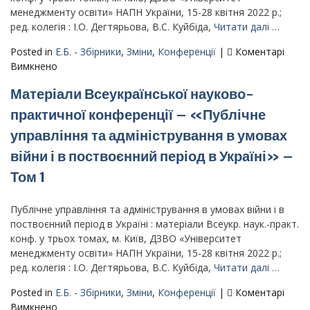
менеджменту освіти» НАПН України, 15-28 квітня 2022 р.;
війни
ред. колегія : І.О. Дегтярьова, В.С. Куйбіда,
Читати далі …
і
в
Posted in
Е.Б. - Збірники
,
Зміни
,
Конференції
|
Коментарі
поствоєнний
до
Вимкнено
період
Матеріали
в
Матеріали Всеукраїнської науково-
Всеукраїнської
Україні»
науково-
практичної конференції – «Публічне
–
практичної
Том
управління та адміністрування в умовах
конференції
3
–
війни і в поствоєнний період в Україні» –
«Публічне
Том 1
управління
та
Публічне управління та адміністрування в умовах війни і в
адміністрування
поствоєнний період в Україні : матеріали Всеукр. наук.-практ.
в
конф. у трьох томах, м. Київ, ДЗВО «Університет
умовах
менеджменту освіти» НАПН України, 15-28 квітня 2022 р.;
війни
ред. колегія : І.О. Дегтярьова, В.С. Куйбіда,
Читати далі …
і
в
Posted in
Е.Б. - Збірники
,
Зміни
,
Конференції
|
Коментарі
поствоєнний
до
Вимкнено