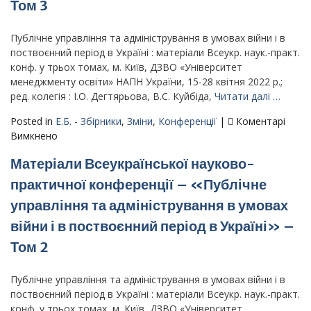
Том 3
–
«Простір
Публічне управління та адміністрування в умовах війни і в
арттерапії:
поствоєнний період в Україні : матеріали Всеукр. наук.-практ.
місце
конф. у трьох томах, м. Київ, ДЗВО «Університет
особистості
менеджменту освіти» НАПН України, 15-28 квітня 2022 р.;
в
ред. колегія : І.О. Дегтярьова, В.С. Куйбіда,
Читати далі …
часи
суспільних
Posted in
Е.Б. - Збірники
,
Зміни
,
Конференції
|
Коментарі
трансформацій»
до
Вимкнено
–
Матеріали
м.
Матеріали Всеукраїнської науково-
Всеукраїнської
Київ,
науково-
практичної конференції – «Публічне
17–
практичної
18
управління та адміністрування в умовах
конференції
червня
–
війни і в поствоєнний період в Україні» –
2022
«Публічне
р.
Том 2
управління
та
Публічне управління та адміністрування в умовах війни і в
адміністрування
поствоєнний період в Україні : матеріали Всеукр. наук.-практ.
в
конф. у трьох томах, м. Київ, ДЗВО «Університет
умовах