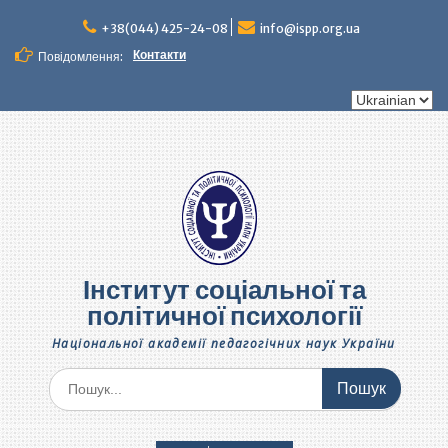
Перейти
до
+38(044) 425-24-08
info@ispp.org.ua
вмісту
Контакти
Повідомлення:
Вибрати
мову
Інститут соціальної та
політичної психології
Національної академії педагогічних наук України
Шукати: