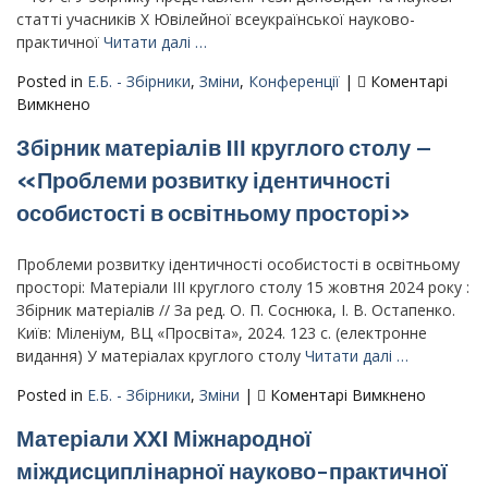
захисту»
статті учасників Х Ювілейної всеукраїнської науково-
–
практичної
Читати далі …
06.12.2024
Posted in
Е.Б. - Збірники
,
Зміни
,
Конференції
|
Коментарі
до
Вимкнено
Матеріали
Збірник матеріалів IІІ круглого столу –
X
Ювілейної
«Проблеми розвитку ідентичності
всеукраїнської
особистості в освітньому просторі»
науково-
практичної
конференції
Проблеми розвитку ідентичності особистості в освітньому
з
просторі: Матеріали IІІ круглого столу 15 жовтня 2024 року :
міжнародною
Збірник матеріалів // За ред. О. П. Соснюка, І. В. Остапенко.
участю
Київ: Міленіум, ВЦ «Просвіта», 2024. 123 с. (електронне
«Соціально-
видання) У матеріалах круглого столу
Читати далі …
психологічні
до
Posted in
Е.Б. - Збірники
,
Зміни
|
Коментарі Вимкнено
особливості
Збірник
професійної
Матеріали ХXI Міжнародної
матеріал
діяльності
IІІ
міждисциплінарної науково-практичної
спеціалістів
круглог