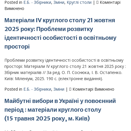
листопада
Posted in
Е.Б. - Збірники
,
Зміни
,
Круглі столи
|
Коментарі
2025
до
Вимкнено
року,
Ґендерна
Матеріали IV круглого столу 21 жовтня
м.
рівноважність
Київ)
учасників
2025 року: Проблеми розвитку
освітнього
ідентичності особистості в освітньому
процесу:
реалії
просторі
та
перспективи.
Проблеми розвитку ідентичності особистості в освітньому
Матеріали
просторі: Матеріали IV круглого столу 21 жовтня 2025 року :
ІІ
Збірник матеріалів // За ред. О. П. Соснюка, І. В. Остапенко.
Круглого
Київ: Міленіум, 2025. 190 с. (електронне видання).
столу
від
до
Posted in
Е.Б. - Збірники
,
Зміни
|
Коментарі Вимкнено
30
Матеріа
Майбутні вибори в Україні у повоєнний
вересня
IV
2025
круглог
період : матеріали круглого столу
року
столу
(15 травня 2025 року, м. Київ)
21
жовтня