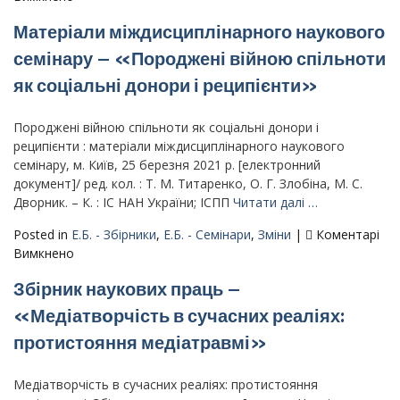
період
Матеріали
в
Матеріали міждисциплінарного наукового
Всеукраїнської
Україні»
науково-
семінару – «Породжені війною спільноти
–
практичної
Том
як соціальні донори і реципієнти»
конференції
2
–
«Публічне
Породжені війною спільноти як соціальні донори і
управління
реципієнти : матеріали міждисциплінарного наукового
та
семінару, м. Київ, 25 березня 2021 р. [електронний
адміністрування
документ]/ ред. кол. : Т. М. Титаренко, О. Г. Злобіна, М. С.
в
Дворник. – К. : ІС НАН України; ІСПП
Читати далі …
умовах
Posted in
Е.Б. - Збірники
,
Е.Б. - Семінари
,
Зміни
|
Коментарі
війни
до
Вимкнено
і
Матеріали
в
Збірник наукових праць –
міждисциплінарного
поствоєнний
наукового
«Медіатвoрчість в сучасних реаліях:
період
семінару
в
протистояння медіатравмі»
–
Україні»
«Породжені
–
війною
Медіатвoрчість в сучасних реаліях: протистояння
Том