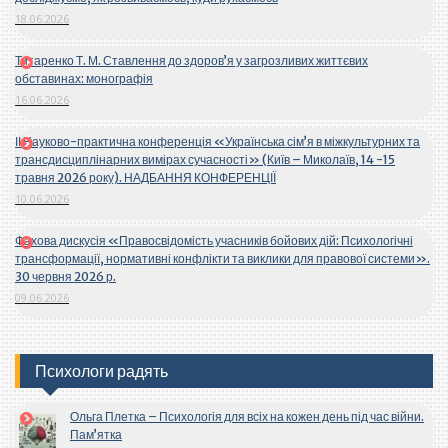
18.06.2026
Титаренко Т. М. Ставлення до здоров’я у загрозливих життєвих
обставинах: монографія
16.06.2026
ІІ Науково-практична конференція «Українська сім’я в міжкультурних та
трансдисциплінарних вимірах сучасності» (Київ – Миколаїв, 14 -15
травня 2026 року). НАДБАННЯ КОНФЕРЕНЦІЇ
10.06.2026
Фахова дискусія «Правосвідомість учасників бойових дій: Психологічні
трансформації, нормативні конфлікти та виклики для правової системи».
30 червня 2026 р.
09.06.2026
Психологи радять
Ольга Плетка – Психологія для всіх на кожен день під час війни.
Пам’ятка