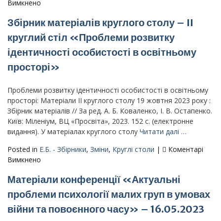
до
Вимкнено
Матеріали
Збірник матеріалів круглого столу – II
V
Всеукраїнської
круглий стіл «Проблеми розвитку
наукової
ідентичності особистості в освітньому
інтернет-
конференції
просторі»
–
«Медіатворчість
Проблеми розвитку ідентичності особистості в освітньому
в
просторі: Матеріали II круглого столу 19 жовтня 2023 року :
часи
Збірник матеріалів // За ред. А. Б. Коваленко, І. В. Остапенко.
війни:
Київ: Міленіум, ВЦ «Просвіта», 2023. 152 с. (електронне
протистояння
видання). У матеріалах круглого столу
Читати далі …
медіатравмі»
Posted in
Е.Б. - Збірники
,
Зміни
,
Круглі столи
|
Коментарі
до
Вимкнено
Збірник
Матеріали конференції «Актуальні
матеріалів
круглого
проблеми психології малих груп в умовах
столу
війни та повоєнного часу» – 16.05.2023
–