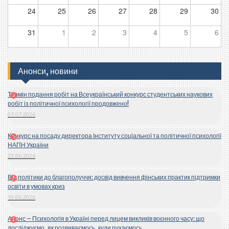
2018
24
25
26
27
28
29
30
року
(Київ-
31
1
2
3
4
5
6
Мелітополь)
Анонси, новини
Термін подання робіт на Всеукраїнський конкурс студентських наукових
робіт із політичної психології продовжено!
07.07.2026
Конкурс на посаду директора Інституту соціальної та політичної психології
НАПН України
23.06.2026
Від політики до благополуччя: досвід вивчення фінських практик підтримки
освіти в умовах криз
19.06.2026
Анонс – Психологія в Україні перед лицем викликів воєнного часу: що
досліджуємо, як розвиваємось, куди рухаємось