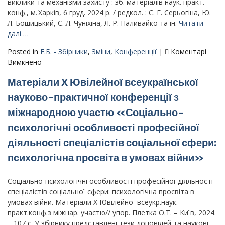
виклики та механізми захисту : зб. матеріалів наук. практ.
зцілення
конф., м. Харків, 6 груд. 2024 р. / редкол. : С. Г. Серьогіна, Ю.
у
Л. Бошицький, С. Л. Чуніхіна, Л. Р. Наливайко та ін.
Читати
часи
далі …
війни»
(21–
Posted in
Е.Б. - Збірники
,
Зміни
,
Конференції
|
Коментарі
23
до
Вимкнено
березня
Матеріали
2025
Матеріали X Ювілейної всеукраїнської
науково-
р.)
практичної
науково-практичної конференції з
конференції
міжнародною участю «Соціально-
«Права
людини
психологічні особливості професійної
і
діяльності спеціалістів соціальної сфери:
громадянина
психологічна просвіта в умовах війни»
в
умовах
воєнного
Соціально-психологічні особливості професійної діяльності
стану:
спеціалістів соціальної сфери: психологічна просвіта в
виклики
умовах війни. Матеріали Х Ювілейної всеукр.наук.-
та
практ.конф.з міжнар. участю// упор. Плетка О.Т. – Київ, 2024.
механізми
– 107 с. У збірнику представлені тези доповідей та наукові