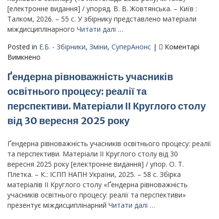
[електронне видання] / упоряд. В. В. Жовтянська. – Київ :
Талком, 2026. – 55 с. У збірнику представлено матеріали
міждисциплінарного
Читати далі …
Posted in
Е.Б. - Збірники
,
Зміни
,
СуперАнонс
|
Коментарі
до
Вимкнено
Соціальне
Ґендерна рівноважність учасників
прогнозування
в
освітнього процесу: реалії та
Україні:
перспективи. Матеріали ІІ Круглого столу
методичний
арсенал
від 30 вересня 2025 року
і
перспективи
Ґендерна рівноважність учасників освітнього процесу: реалії
розвитку
та перспективи. Матеріали ІІ Круглого столу від 30
:
вересня 2025 року [електронне видання] / упор. О. Т.
матеріали
Плетка. – К.: ІСПП НАПН України, 2025. – 58 с. Збірка
міждисциплінарного
матеріалів ІІ Круглого столу «Ґендерна рівноважність
наукового
учасників освітнього процесу: реалії та перспективи»
семінару
презентує міждисциплінарний
Читати далі …
(13