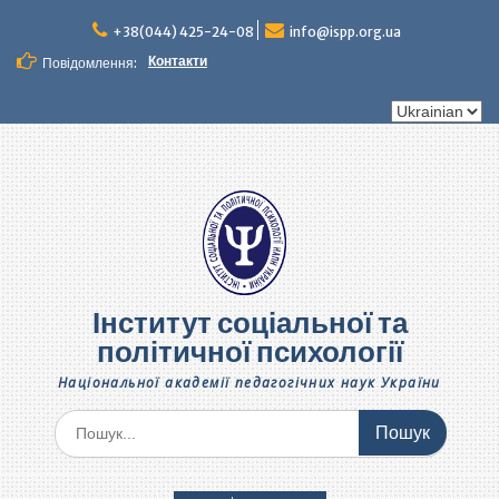
Перейти
до
+38(044) 425-24-08
info@ispp.org.ua
вмісту
Контакти
Повідомлення:
Вибрати
мову
Інститут соціальної та
політичної психології
Національної академії педагогічних наук України
Шукати: