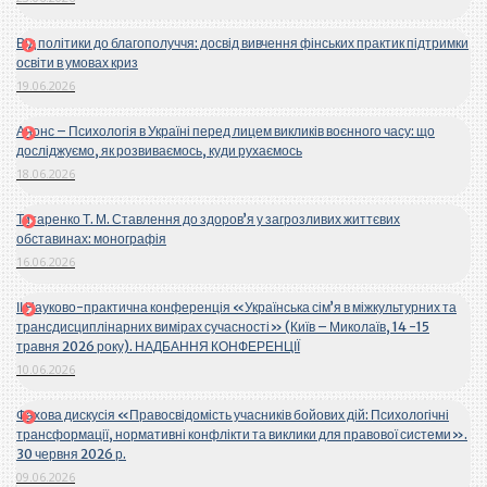
Від політики до благополуччя: досвід вивчення фінських практик підтримки
освіти в умовах криз
19.06.2026
Анонс – Психологія в Україні перед лицем викликів воєнного часу: що
досліджуємо, як розвиваємось, куди рухаємось
18.06.2026
Титаренко Т. М. Ставлення до здоров’я у загрозливих життєвих
обставинах: монографія
16.06.2026
ІІ Науково-практична конференція «Українська сім’я в міжкультурних та
трансдисциплінарних вимірах сучасності» (Київ – Миколаїв, 14 -15
травня 2026 року). НАДБАННЯ КОНФЕРЕНЦІЇ
10.06.2026
Фахова дискусія «Правосвідомість учасників бойових дій: Психологічні
трансформації, нормативні конфлікти та виклики для правової системи».
30 червня 2026 р.
09.06.2026