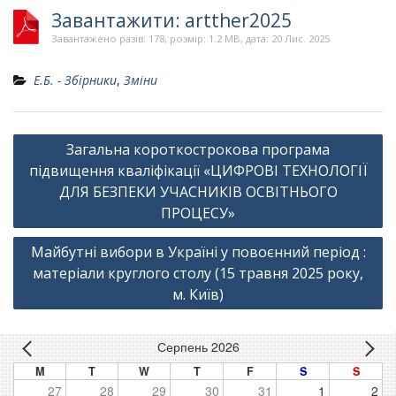
Завантажити: artther2025
Завантажено разів: 178, розмір: 1.2 MB, дата: 20 Лис. 2025
Е.Б. - Збірники
,
Зміни
Навігація
Загальна короткострокова програма
записів
підвищення кваліфікації «ЦИФРОВІ ТЕХНОЛОГІЇ
ДЛЯ БЕЗПЕКИ УЧАСНИКІВ ОСВІТНЬОГО
ПРОЦЕСУ»
Майбутні вибори в Україні у повоєнний період :
матеріали круглого столу (15 травня 2025 року,
м. Київ)
Серпень 2026
M
T
W
T
F
S
S
27
28
29
30
31
1
2