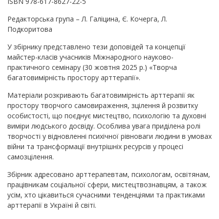
ISBN 978-617-8627-22-5
Редакторська група – Л. Галіцина, Є. Кочерга, Л.
Подкоритова
У збірнику представлено тези доповідей та концепції
майстер-класів учасників Міжнародного науково-
практичного семінару (30 жовтня 2025 р.) «Творча
багатовимірність простору арттерапії».
Матеріали розкривають багатовимірність арттерапії як
простору творчого самовираження, зцілення й розвитку
особистості, що поєднує мистецтво, психологію та духовні
виміри людського досвіду. Особлива увага приділена ролі
творчості у відновленні психічної рівноваги людини в умовах
війни та трансформації внутрішніх ресурсів у процесі
самозцілення.
Збірник адресовано арттерапевтам, психологам, освітянам,
працівникам соціальної сфери, мистецтвознавцям, а також
усім, хто цікавиться сучасними тенденціями та практиками
арттерапії в Україні й світі.