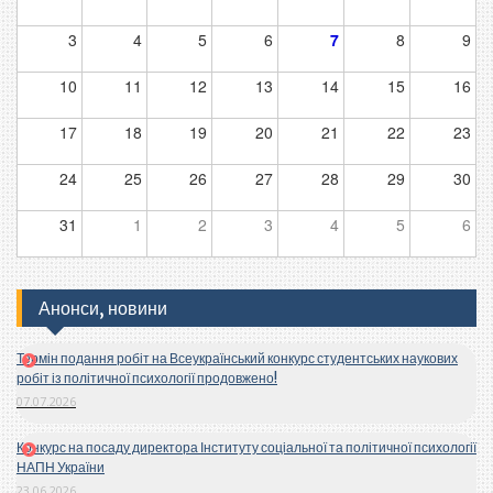
3
4
5
6
7
8
9
10
11
12
13
14
15
16
17
18
19
20
21
22
23
24
25
26
27
28
29
30
31
1
2
3
4
5
6
Анонси, новини
Термін подання робіт на Всеукраїнський конкурс студентських наукових
робіт із політичної психології продовжено!
07.07.2026
Конкурс на посаду директора Інституту соціальної та політичної психології
НАПН України
23.06.2026