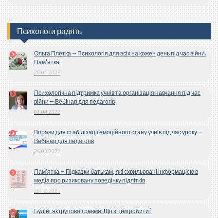
Психологи радять
Ольга Плетка – Психологія для всіх на кожен день під час війни.
Пам’ятка
20.01.2025
Психологічна підтримка учнів та організація навчання під час
війни – Вебінар для педагогів
01.04.2022
Вправи для стабілізації емоційного стану учнів під час уроку –
Вебінар для педагогів
26.03.2022
Пам’ятка – Підказки батькам, які схвильовані інформацією в
медіа про ризиковану поведінку підлітків
20.12.2021
Булінг як групова травма: Що з цим робити?