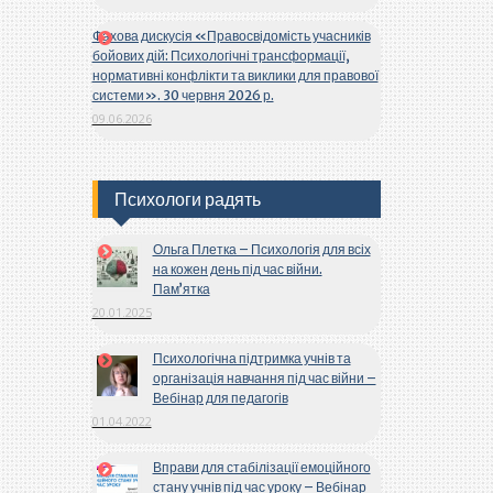
Фахова дискусія «Правосвідомість учасників
бойових дій: Психологічні трансформації,
нормативні конфлікти та виклики для правової
системи». 30 червня 2026 р.
09.06.2026
Психологи радять
Ольга Плетка – Психологія для всіх
на кожен день під час війни.
Пам’ятка
20.01.2025
Психологічна підтримка учнів та
організація навчання під час війни –
Вебінар для педагогів
01.04.2022
Вправи для стабілізації емоційного
стану учнів під час уроку – Вебінар