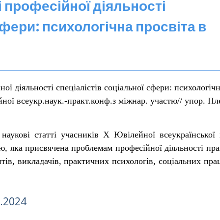
і професійної діяльності
сфери: психологічна просвіта в
ої діяльності спеціалістів соціальної сфери: психологіч
ної всеукр.наук.-практ.конф.з міжнар. участю// упор. Пл
 наукові статті учасників Х Ювілейної всеукраїнської 
ю, яка присвячена проблемам професійної діяльності пра
нтів, викладачів, практичних психологів, соціальних пра
5.2024