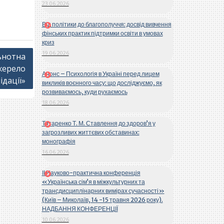
23.06.2026
Від політики до благополуччя: досвід вивчення
фінських практик підтримки освіти в умовах
криз
19.06.2026
ьнотна
джерело
Анонс – Психологія в Україні перед лицем
ідації»
викликів воєнного часу: що досліджуємо, як
розвиваємось, куди рухаємось
18.06.2026
Титаренко Т. М. Ставлення до здоров’я у
загрозливих життєвих обставинах:
монографія
16.06.2026
ІІ Науково-практична конференція
«Українська сім’я в міжкультурних та
трансдисциплінарних вимірах сучасності»
(Київ – Миколаїв, 14 -15 травня 2026 року).
НАДБАННЯ КОНФЕРЕНЦІЇ
10.06.2026