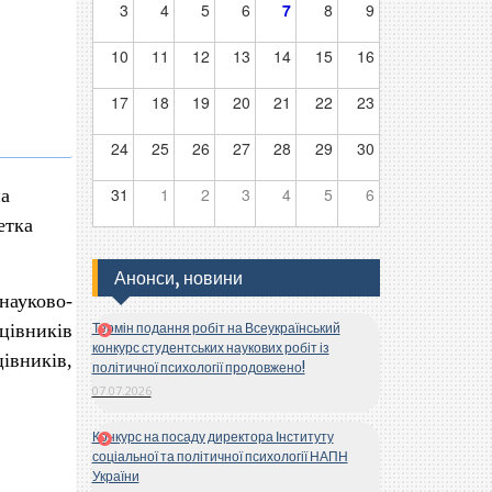
3
4
5
6
7
8
9
10
11
12
13
14
15
16
17
18
19
20
21
22
23
24
25
26
27
28
29
30
31
1
2
3
4
5
6
на
етка
Анонси, новини
науково-
цівників
Термін подання робіт на Всеукраїнський
конкурс студентських наукових робіт із
цівників,
політичної психології продовжено!
07.07.2026
Конкурс на посаду директора Інституту
соціальної та політичної психології НАПН
України