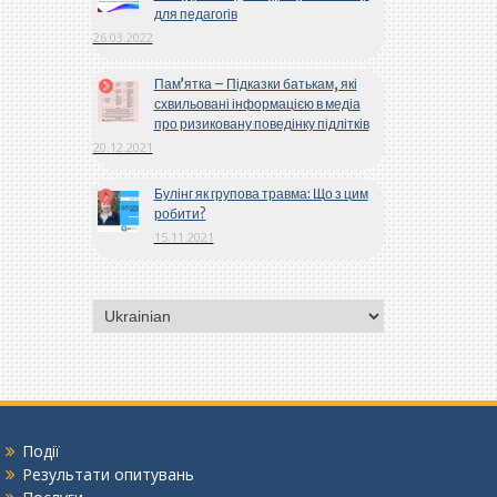
для педагогів
26.03.2022
Пам’ятка – Підказки батькам, які
схвильовані інформацією в медіа
про ризиковану поведінку підлітків
20.12.2021
Булінг як групова травма: Що з цим
робити?
15.11.2021
Вибрати
мову
Події
Результати опитувань