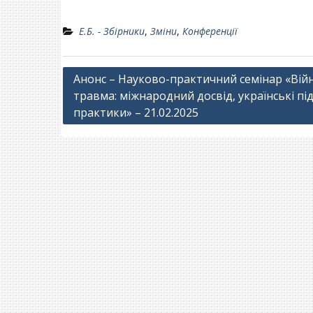
Е.Б. - Збірники
,
Зміни
,
Конференції
Навігація
Анонс – Науково-практичний семінар «Війн
травма: міжнародний досвід, українські пі
записів
практики» – 21.02.2025