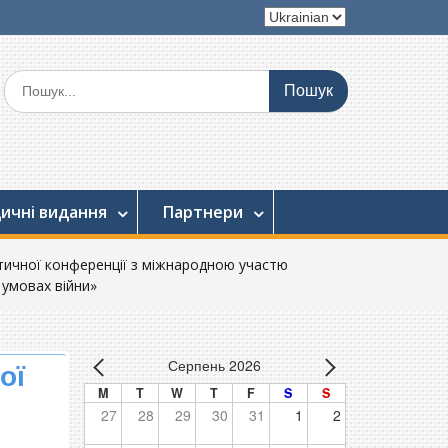
Вибрати
мову
Шукати:
ичні видання
Партнери
тичної конференції з міжнародною участю
 умовах війни»
Серпень 2026
ої
M
T
W
T
F
S
S
27
28
29
30
31
1
2