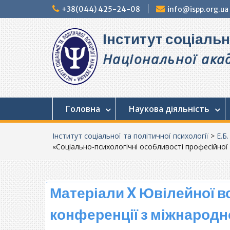
Перейти
+38(044) 425-24-08
info@ispp.org.ua
до
вмісту
Інститут соціальн
Національної акад
Головна
Наукова діяльність
Інститут соціальної та політичної психології
>
Е.Б.
«Соціально-психологічні особливості професійної д
Матеріали X Ювілейної в
конференції з міжнарод