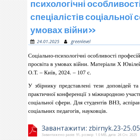
психологічні особливост
спеціалістів соціальної 
умовах війни»
24.01.2025
greenlevel
Соціально-психологічні особливості професійн
просвіта в умовах війни. Матеріали Х Ювілей
О.Т. – Київ, 2024. – 107 с.
У збірнику представлені тези доповідей та
практичної конференції з міжнародною участ
соціальної сфери.
Для
студентів ВНЗ, аспіра
соціальних педагогів, науковців.
Завантажити: zbirnyk.23-25.0
Завантажено разів: 91, розмір: 1.0 MB, дата: 24 Січ. 2025