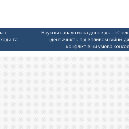
а і
Науково-аналітична доповідь – «Спіл
дходи та
ідентичність під впливом війни: 
конфліктів чи умова консол