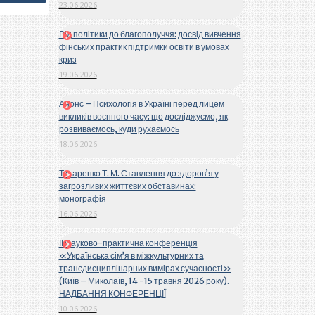
23.06.2026
Від політики до благополуччя: досвід вивчення
фінських практик підтримки освіти в умовах
криз
19.06.2026
Анонс – Психологія в Україні перед лицем
викликів воєнного часу: що досліджуємо, як
розвиваємось, куди рухаємось
18.06.2026
Титаренко Т. М. Ставлення до здоров’я у
загрозливих життєвих обставинах:
монографія
16.06.2026
ІІ Науково-практична конференція
«Українська сім’я в міжкультурних та
трансдисциплінарних вимірах сучасності»
(Київ – Миколаїв, 14 -15 травня 2026 року).
НАДБАННЯ КОНФЕРЕНЦІЇ
10.06.2026