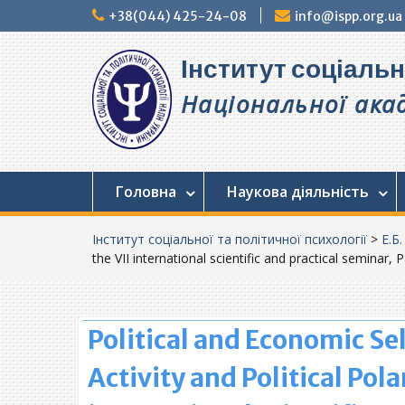
Перейти
+38(044) 425-24-08
info@ispp.org.ua
до
вмісту
Інститут соціальн
Національної акад
Головна
Наукова діяльність
Інститут соціальної та політичної психології
>
Е.Б.
the VII international scientific and practical seminar, 
Political and Economic Se
Activity and Political Pola