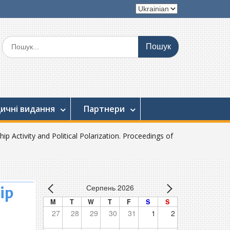
Вибрати
мову
Шукати:
ичні видання
Партнери
ip Activity and Political Polarization. Proceedings of
Серпень 2026
ip
M
T
W
T
F
S
S
27
28
29
30
31
1
2