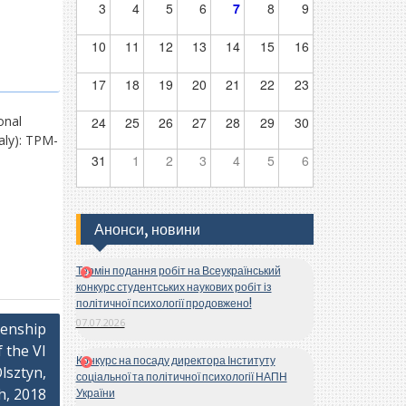
3
4
5
6
7
8
9
10
11
12
13
14
15
16
17
18
19
20
21
22
23
onal
24
25
26
27
28
29
30
taly): TPM-
31
1
2
3
4
5
6
Анонси, новини
Термін подання робіт на Всеукраїнський
конкурс студентських наукових робіт із
політичної психології продовжено!
07.07.2026
zenship
 the VI
Конкурс на посаду директора Інституту
Olsztyn,
соціальної та політичної психології НАПН
h, 2018
України