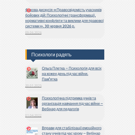
Фахова дискусія «Правосвідомість учасників
бойових дій: Психологічні трансформації,
нормативні конфлікти та виклики для правової
системи». 30 червня 2026 р.
09.06.2026
Психологи радять
Ольга Плетка – Психологія для всіх
на кожен день під час війни.
Пам’ятка
20.01.2025
Психологічна підтримка учнів та
організація навчання під час війни –
Вебінар для педагогів
01.04.2022
Вправи для стабілізації емоційного
стану учнів під час уроку – Вебінар