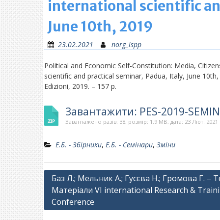
international scientific a
June 10th, 2019
23.02.2021
norg_ispp
Political and Economic Self-Constitution: Media, Citizens
scientific and practical seminar, Padua, Italy, June 10t
Edizioni, 2019. – 157 p.
Завантажити: PES-2019-SEMI
Завантажено разів: 38, розмір: 1.9 MB, дата: 23 Лют. 2021
Е.Б. - Збірники
,
Е.Б. - Семінари
,
Зміни
Навігація
Баз Л.; Мельник А.; Гусєва Н.; Громова Г. – Т
Матеріали VI international Research & Train
записів
Conference