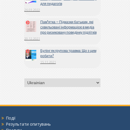
для педагогів
26.03.2022
Пам’ятка – Підказки батькам, які
схвильовані інформацією в медіа
про ризиковану поведінку підлітків
20.12.2021
Булінг як групова травма: Що з цим
робити?
15.11.2021
Вибрати
мову
Події
Результати опитувань