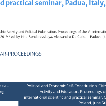
nd practical seminar, Padua, Italy,
hip Activity and Political Polarization. Proceedings of the VII internati
h, 2019 / ed. by Irina Bondarevskaya, Alessandro De Carlo. – Padova (I
NAR-PROCEEDINGS
ези –
Political and Economic Self-Constitution: Citi
ing
Activity and Education. Proceedings of
international scientific and practical seminar, 
Poland, June 5t