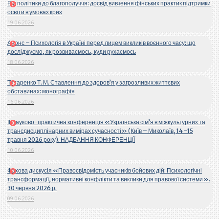
Від політики до благополуччя: досвід вивчення фінських практик підтримки
освіти в умовах криз
19.06.2026
Анонс – Психологія в Україні перед лицем викликів воєнного часу: що
досліджуємо, як розвиваємось, куди рухаємось
18.06.2026
Титаренко Т. М. Ставлення до здоров’я у загрозливих життєвих
обставинах: монографія
16.06.2026
ІІ Науково-практична конференція «Українська сім’я в міжкультурних та
трансдисциплінарних вимірах сучасності» (Київ – Миколаїв, 14 -15
травня 2026 року). НАДБАННЯ КОНФЕРЕНЦІЇ
10.06.2026
Фахова дискусія «Правосвідомість учасників бойових дій: Психологічні
трансформації, нормативні конфлікти та виклики для правової системи».
30 червня 2026 р.
09.06.2026