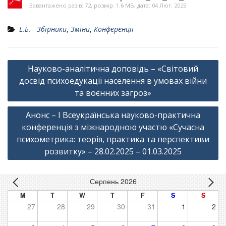
Завантажено разів: 72, розмір: 1.6 MB, дата: 04 Лют. 2025
Е.Б. - Збірники
,
Зміни
,
Конференції
Навігація
Науково-аналітична доповідь – «Світовий
записів
досвід психоедукації населення в умовах війни
та воєнних загроз»
Анонс – I Всеукраїнська науково-практична
конференція з міжнародною участю «Сучасна
психометрика: теорія, практика та перспективи
розвитку» – 28.02.2025 – 01.03.2025
Серпень 2026
M
T
W
T
F
S
S
27
28
29
30
31
1
2