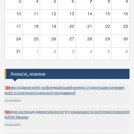
3
4
5
6
7
8
9
10
11
12
13
14
15
16
17
18
19
20
21
22
23
24
25
26
27
28
29
30
31
1
2
3
4
5
6
Анонси, новини
Термін подання робіт на Всеукраїнський конкурс студентських наукових
робіт із політичної психології продовжено!
07.07.2026
Конкурс на посаду директора Інституту соціальної та політичної психології
НАПН України
23.06.2026