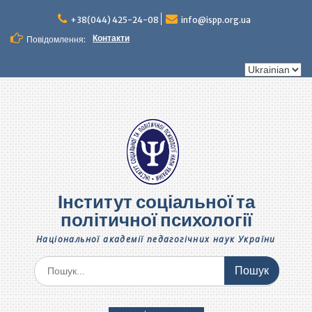
Перейти
до
+38(044) 425-24-08
info@ispp.org.ua
вмісту
Контакти
Повідомлення:
Вибрати
мову
Інститут соціальної та
політичної психології
Національної академії педагогічних наук України
Шукати: