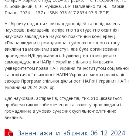
Л. Бошицький, С. Л. Чуніхіна, Л. Р. Наливайко та ін. – Харків,
Право, 2024. – 157 с. ISBN 978-617-8534-07-3 (PDF)
У збірнику подається виклад доповідей та повідомлень
науковців, викладачів, аспірантів та студентів освітніх і
наукових закладів на Науково-практичній конференції
«Права людини і громадянина в умовах воєнного стану:
виклики та механізми захисту», яка була організована і
проведена НДІ державного будівництва та місцевого
самоврядування НАПрН України спільно з Київським
університетом права НАН України та Інститутом соціальної
та політичної психології НАПН України в межах реалізації
заходів Програми спільної діяльності НАПрН України і НАПН
України на 2024-2026 рр.
Для науковців, аспірантів, студентів, тих, хто цікавиться
проблематикою забезпечення та захисту прав людини і
громадянина в умовах сучасних суспільно-політичних
викликів.
Завантажити: збірник_06_12_2024