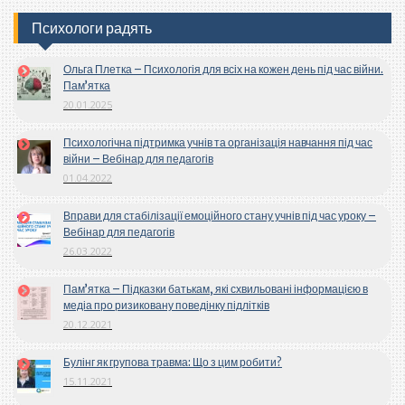
Психологи радять
Ольга Плетка – Психологія для всіх на кожен день під час війни.
Пам’ятка
20.01.2025
Психологічна підтримка учнів та організація навчання під час
війни – Вебінар для педагогів
01.04.2022
Вправи для стабілізації емоційного стану учнів під час уроку –
Вебінар для педагогів
26.03.2022
Пам’ятка – Підказки батькам, які схвильовані інформацією в
медіа про ризиковану поведінку підлітків
20.12.2021
Булінг як групова травма: Що з цим робити?
15.11.2021