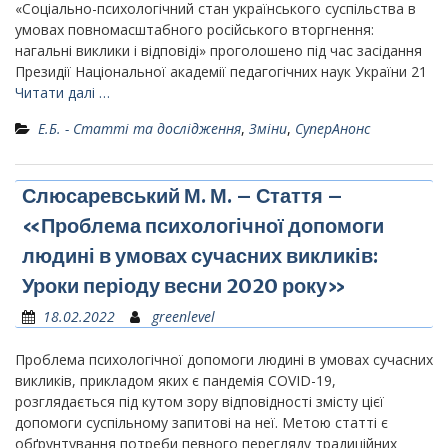
«Соціально-психологічний стан українського суспільства в
умовах повномасштабного російського вторгнення:
нагальні виклики і відповіді» проголошено під час засідання
Президії Національної академії педагогічних наук України 21
Читати далі …
Е.Б. - Статті та дослідження
,
Зміни
,
СуперАнонс
Слюсаревський М. М. – Стаття –
«Проблема психологічної допомоги
людині в умовах сучасних викликів:
Уроки періоду весни 2020 року»
18.02.2022
greenlevel
Проблема психологічної допомоги людині в умовах сучасних
викликів, прикладом яких є пандемія COVID-19,
розглядається під кутом зору відповідності змісту цієї
допомоги суспільному запитові на неї. Метою статті є
обґрунтування потреби певного перегляду традиційних