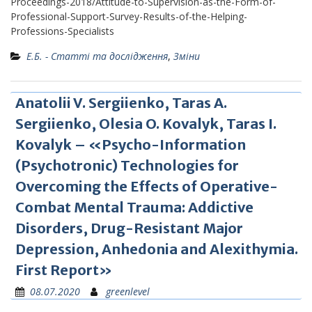
Proceedings-2018/Attitude-to-Supervision-as-the-Form-of-
Professional-Support-Survey-Results-of-the-Helping-
Professions-Specialists
Е.Б. - Статті та дослідження
,
Зміни
Anatolii V. Sergiienko, Taras A.
Sergiienko, Olesia O. Kovalyk, Taras I.
Kovalyk – «Psycho-Information
(Psychotronic) Technologies for
Overcoming the Effects of Operative-
Combat Mental Trauma: Addictive
Disorders, Drug-Resistant Major
Depression, Anhedonia and Alexithymia.
First Report»
08.07.2020
greenlevel