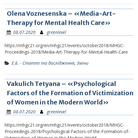
Olena Voznesenska – «Media-Art-
Therapy for Mental Health Care»
08.07.2020
greenlevel
https://mhgc21.org/en/mhgc21/events/october2018/MHGC-
Proceedings-2018/Media-Art-Therapy-for-Mental-Health-Care
Е.Б. - Статті та дослідження
,
Зміни
Vakulich Tetyana – «Psychological
Factors of the Formation of Victimization
of Women in the Modern World»
08.07.2020
greenlevel
https://mhgc21.org/en/mhgc21/events/october2018/MHGC-
Proceedings-2018/Psychological-Factors-of-the-Formation-of-
Victimization-of-Women-in-the-Modern-World