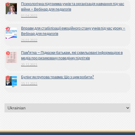
Психологічна підтримка учнів та організація навчання під час
війни – Вебінар для педагогів
01.04.2022
Вправи для стабілізації емоційного стану учнів під час уроку –
Вебінар для педагогів
26.03.2022
Пам’ятка – Підказки батькам, які схвильовані інформацією в
медіа про ризиковану поведінку підлітків
20.12.2021
Булінг як групова травма: Що з цим робити?
15.11.2021
Вибрати
мову