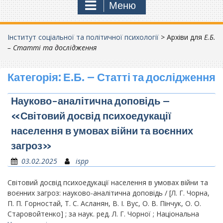
Меню
Інститут соціальної та політичної психології
>
Архіви для
Е.Б.
– Статті та дослідження
Категорія:
Е.Б. – Статті та дослідження
Науково-аналітична доповідь –
«Світовий досвід психоедукації
населення в умовах війни та воєнних
загроз»
03.02.2025
ispp
Світовий досвід психоедукації населення в умовах війни та
воєнних загроз: науково-аналітична доповідь / [Л. Г. Чорна,
П. П. Горностай, Т. С. Асланян, В. І. Вус, О. В. Пінчук, О. О.
Старовойтенко] ; за наук. ред. Л. Г. Чорної ; Національна