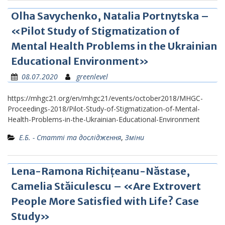
Olha Savychenko, Natalia Portnytska –
«Pilot Study of Stigmatization of
Mental Health Problems in the Ukrainian
Educational Environment»
08.07.2020
greenlevel
https://mhgc21.org/en/mhgc21/events/october2018/MHGC-
Proceedings-2018/Pilot-Study-of-Stigmatization-of-Mental-
Health-Problems-in-the-Ukrainian-Educational-Environment
Е.Б. - Статті та дослідження
,
Зміни
Lena-Ramona Richițeanu-Năstase,
Camelia Stăiculescu – «Are Extrovert
People More Satisfied with Life? Case
Study»