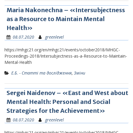
Maria Nakonechna – «Intersubjectness
as a Resource to Maintain Mental
Health»
08.07.2020
greenlevel
https://mhgc21.org/en/mhgc21/events/october2018/MHGC-
Proceedings-2018/Intersubjectness-as-a-Resource-to-Maintain-
Mental-Health
Е.Б. - Статті та дослідження
,
Зміни
Sergei Naidenov – «East and West about
Mental Health: Personal and Social
Strategies for the Achievement»
08.07.2020
greenlevel
https://mhgc21.org/en/mhgc21/events/october2018/MHGC-