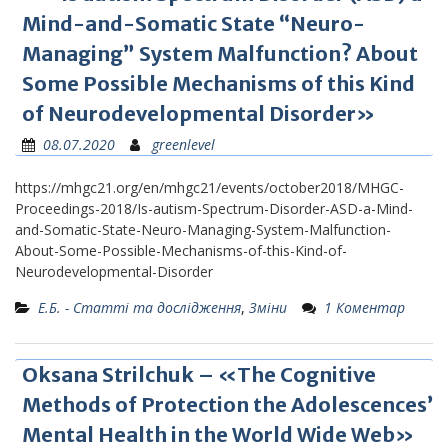
Mind-and-Somatic State “Neuro-
Managing” System Malfunction? About
Some Possible Mechanisms of this Kind
of Neurodevelopmental Disorder»
08.07.2020
greenlevel
https://mhgc21.org/en/mhgc21/events/october2018/MHGC-
Proceedings-2018/Is-autism-Spectrum-Disorder-ASD-a-Mind-
and-Somatic-State-Neuro-Managing-System-Malfunction-
About-Some-Possible-Mechanisms-of-this-Kind-of-
Neurodevelopmental-Disorder
Е.Б. - Статті та дослідження
,
Зміни
1 Коментар
Oksana Strilchuk – «The Cognitive
Methods of Protection the Adolescences’
Mental Health in the World Wide Web»