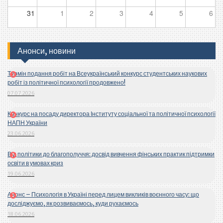
31
1
2
3
4
5
6
Анонси, новини
Термін подання робіт на Всеукраїнський конкурс студентських наукових
робіт із політичної психології продовжено!
07.07.2026
Конкурс на посаду директора Інституту соціальної та політичної психології
НАПН України
23.06.2026
Від політики до благополуччя: досвід вивчення фінських практик підтримки
освіти в умовах криз
19.06.2026
Анонс – Психологія в Україні перед лицем викликів воєнного часу: що
досліджуємо, як розвиваємось, куди рухаємось
18.06.2026