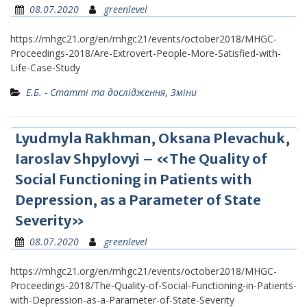
08.07.2020
greenlevel
https://mhgc21.org/en/mhgc21/events/october2018/MHGC-
Proceedings-2018/Are-Extrovert-People-More-Satisfied-with-
Life-Case-Study
Е.Б. - Статті та дослідження
,
Зміни
Lyudmyla Rakhman, Oksana Plevachuk,
Iaroslav Shpylovyi – «The Quality of
Social Functioning in Patients with
Depression, as a Parameter of State
Severity»
08.07.2020
greenlevel
https://mhgc21.org/en/mhgc21/events/october2018/MHGC-
Proceedings-2018/The-Quality-of-Social-Functioning-in-Patients-
with-Depression-as-a-Parameter-of-State-Severity