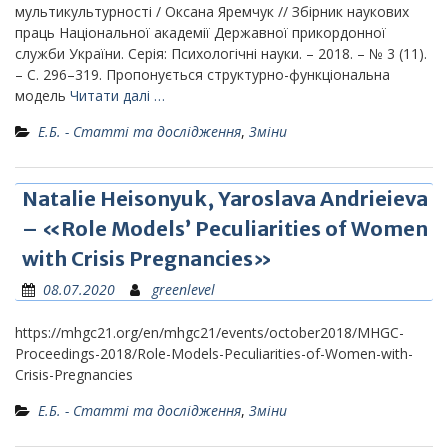
мультикультурності / Оксана Яремчук // Збірник наукових
праць Національної академії Державної прикордонної
служби України. Серія: Психологічні науки. – 2018. – № 3 (11).
– С. 296–319. Пропонується структурно-функціональна
модель
Читати далі …
Е.Б. - Статті та дослідження
,
Зміни
Natalie Heisonyuk, Yaroslava Andrieieva
– «Role Models’ Peculiarities of Women
with Crisis Pregnancies»
08.07.2020
greenlevel
https://mhgc21.org/en/mhgc21/events/october2018/MHGC-
Proceedings-2018/Role-Models-Peculiarities-of-Women-with-
Crisis-Pregnancies
Е.Б. - Статті та дослідження
,
Зміни