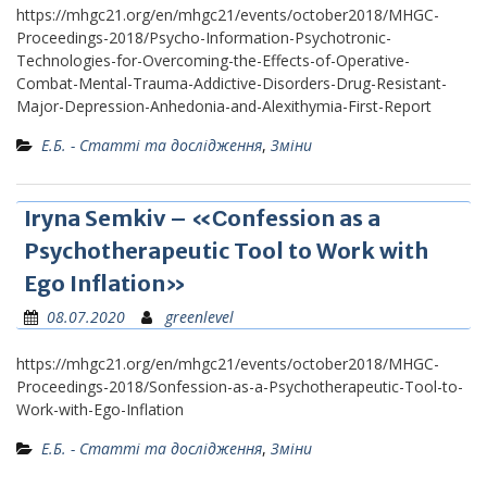
https://mhgc21.org/en/mhgc21/events/october2018/MHGC-
Proceedings-2018/Psycho-Information-Psychotronic-
Technologies-for-Overcoming-the-Effects-of-Operative-
Combat-Mental-Trauma-Addictive-Disorders-Drug-Resistant-
Major-Depression-Anhedonia-and-Alexithymia-First-Report
Е.Б. - Статті та дослідження
,
Зміни
Iryna Semkiv – «Сonfession as a
Psychotherapeutic Tool to Work with
Ego Inflation»
08.07.2020
greenlevel
https://mhgc21.org/en/mhgc21/events/october2018/MHGC-
Proceedings-2018/Sonfession-as-a-Psychotherapeutic-Tool-to-
Work-with-Ego-Inflation
Е.Б. - Статті та дослідження
,
Зміни