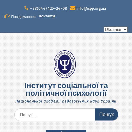
Перейти
до
+38(044) 425-24-08
info@ispp.org.ua
вмісту
Контакти
Повідомлення:
Вибрати
мову
Інститут соціальної та
політичної психології
Національної академії педагогічних наук України
Шукати: