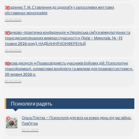
Титаренко Т. М. Ставлення до здоров’я у загрозливих життєвих
обставинах: монографія
16.06.2026
ІІ Науково-практична конференція «Українська сім’я в міжкультурних та
трансдисциплінарних вимірах сучасності» (Київ – Миколаїв, 14 -15
травня 2026 року). НАДБАННЯ КОНФЕРЕНЦІЇ
10.06.2026
Фахова дискусія «Правосвідомість учасників бойових дій: Психологічні
трансформації, нормативні конфлікти та виклики для правової системи».
30 червня 2026 р.
09.06.2026
Психологи радять
Ольга Плетка – Психологія для всіх на кожен день під час війни.
Пам’ятка
20.01.2025