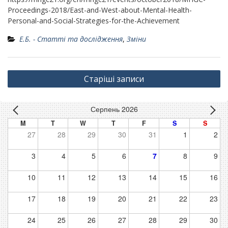
Proceedings-2018/East-and-West-about-Mental-Health-
Personal-and-Social-Strategies-for-the-Achievement
Е.Б. - Статті та дослідження
,
Зміни
Навігація
Старіші записи
за
записами
Серпень 2026
M
T
W
T
F
S
S
27
28
29
30
31
1
2
3
4
5
6
7
8
9
10
11
12
13
14
15
16
17
18
19
20
21
22
23
24
25
26
27
28
29
30