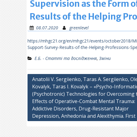
Supervision as the Form o
Results of the Helping Pr
08.07.2020
greenlevel
https://mhgc21.org/en/mhgc21/events/october2018/MHG
Support-Survey-Results-of-the-Helping-Professions-Spec
Е.Б. - Статті та дослідження
,
Зміни
Навігація
Anatolii V. Sergiienko, Taras A. Sergiienko, Ol
Kovalyk, Taras I. Kovalyk – «Psycho-Informat
записів
(Psychotronic) Technologies for Overcoming 
Effects of Operative-Combat Mental Trauma:
Addictive Disorders, Drug-Resistant Major
Depression, Anhedonia and Alexithymia. First