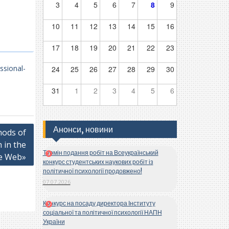
3
4
5
6
7
8
9
10
11
12
13
14
15
16
17
18
19
20
21
22
23
ssional-
24
25
26
27
28
29
30
31
1
2
3
4
5
6
Анонси, новини
hods of
 in the
Термін подання робіт на Всеукраїнський
e Web»
конкурс студентських наукових робіт із
політичної психології продовжено!
07.07.2026
Конкурс на посаду директора Інституту
соціальної та політичної психології НАПН
України