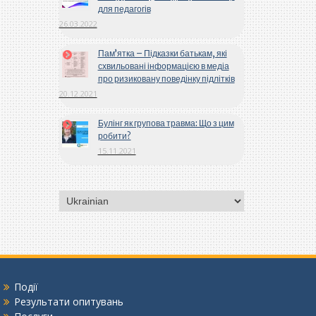
для педагогів
26.03.2022
Пам’ятка – Підказки батькам, які
схвильовані інформацією в медіа
про ризиковану поведінку підлітків
20.12.2021
Булінг як групова травма: Що з цим
робити?
15.11.2021
Вибрати
мову
Події
Результати опитувань