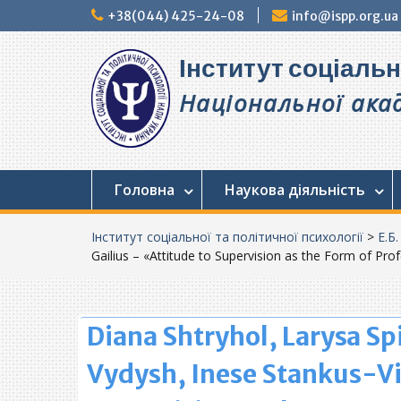
Перейти
+38(044) 425-24-08
info@ispp.org.ua
до
вмісту
Інститут соціальн
Національної акад
Головна
Наукова діяльність
Інститут соціальної та політичної психології
>
Е.Б
Gailius – «Attitude to Supervision as the Form of Prof
Diana Shtryhol, Larysa Sp
Vydysh, Inese Stankus-Vis