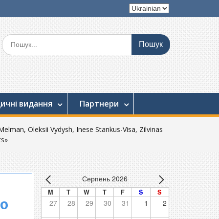
Вибрати
мову
Шукати:
ичні видання
Партнери
 Melman, Oleksii Vydysh, Inese Stankus-Visa, Zilvinas
ts»
Серпень 2026
M
T
W
T
F
S
S
to
27
28
29
30
31
1
2