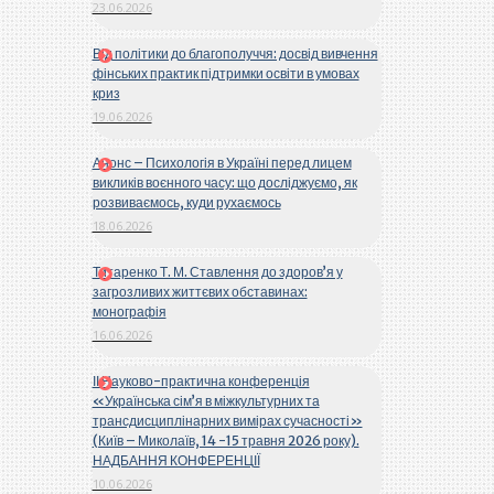
23.06.2026
Від політики до благополуччя: досвід вивчення
фінських практик підтримки освіти в умовах
криз
19.06.2026
Анонс – Психологія в Україні перед лицем
викликів воєнного часу: що досліджуємо, як
розвиваємось, куди рухаємось
18.06.2026
Титаренко Т. М. Ставлення до здоров’я у
загрозливих життєвих обставинах:
монографія
16.06.2026
ІІ Науково-практична конференція
«Українська сім’я в міжкультурних та
трансдисциплінарних вимірах сучасності»
(Київ – Миколаїв, 14 -15 травня 2026 року).
НАДБАННЯ КОНФЕРЕНЦІЇ
10.06.2026