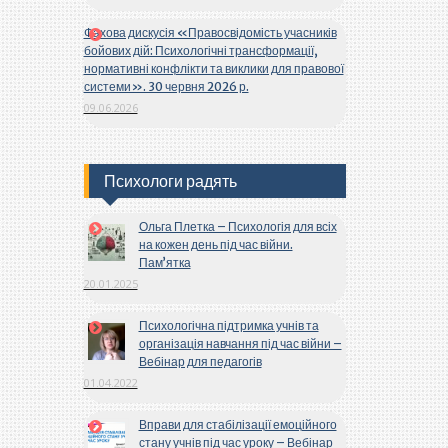
Фахова дискусія «Правосвідомість учасників
бойових дій: Психологічні трансформації,
нормативні конфлікти та виклики для правової
системи». 30 червня 2026 р.
09.06.2026
Психологи радять
Ольга Плетка – Психологія для всіх
на кожен день під час війни.
Пам’ятка
20.01.2025
Психологічна підтримка учнів та
організація навчання під час війни –
Вебінар для педагогів
01.04.2022
Вправи для стабілізації емоційного
стану учнів під час уроку – Вебінар