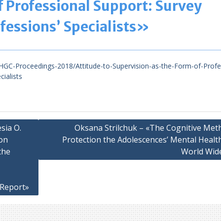
f Professional Support: Survey
ofessions’ Specialists»
C-Proceedings-2018/Attitude-to-Supervision-as-the-Form-of-Profe
ialists
esia O.
Oksana Strilchuk – «The Cognitive Met
ion
Protection the Adolescences’ Mental Health
the
World Wid
 Report»