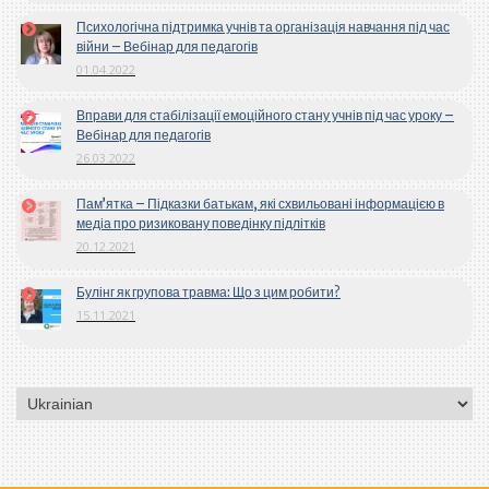
Психологічна підтримка учнів та організація навчання під час
війни – Вебінар для педагогів
01.04.2022
Вправи для стабілізації емоційного стану учнів під час уроку –
Вебінар для педагогів
26.03.2022
Пам’ятка – Підказки батькам, які схвильовані інформацією в
медіа про ризиковану поведінку підлітків
20.12.2021
Булінг як групова травма: Що з цим робити?
15.11.2021
Вибрати
мову