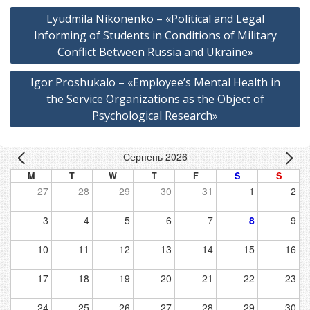
Навігація
Lyudmila Nikonenko – «Political and Legal
записів
Informing of Students in Conditions of Military
Conflict Between Russia and Ukraine»
Igor Proshukalo – «Employee’s Mental Health in
the Service Organizations as the Object of
Psychological Research»
Серпень 2026
M
T
W
T
F
S
S
27
28
29
30
31
1
2
3
4
5
6
7
8
9
10
11
12
13
14
15
16
17
18
19
20
21
22
23
24
25
26
27
28
29
30