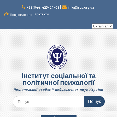
Перейти
до
+38(044) 425-24-08
info@ispp.org.ua
вмісту
Контакти
Повідомлення:
Вибрати
мову
Інститут соціальної та
політичної психології
Національної академії педагогічних наук України
Шукати: