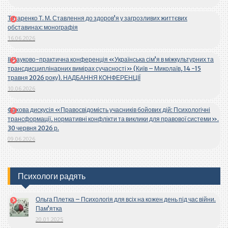
Титаренко Т. М. Ставлення до здоров’я у загрозливих життєвих
обставинах: монографія
16.06.2026
ІІ Науково-практична конференція «Українська сім’я в міжкультурних та
трансдисциплінарних вимірах сучасності» (Київ – Миколаїв, 14 -15
травня 2026 року). НАДБАННЯ КОНФЕРЕНЦІЇ
10.06.2026
Фахова дискусія «Правосвідомість учасників бойових дій: Психологічні
трансформації, нормативні конфлікти та виклики для правової системи».
30 червня 2026 р.
09.06.2026
Психологи радять
Ольга Плетка – Психологія для всіх на кожен день під час війни.
Пам’ятка
20.01.2025