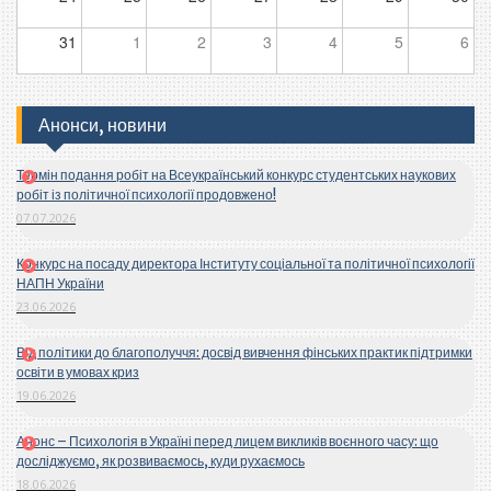
31
1
2
3
4
5
6
Анонси, новини
Термін подання робіт на Всеукраїнський конкурс студентських наукових
робіт із політичної психології продовжено!
07.07.2026
Конкурс на посаду директора Інституту соціальної та політичної психології
НАПН України
23.06.2026
Від політики до благополуччя: досвід вивчення фінських практик підтримки
освіти в умовах криз
19.06.2026
Анонс – Психологія в Україні перед лицем викликів воєнного часу: що
досліджуємо, як розвиваємось, куди рухаємось
18.06.2026