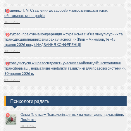
Титаренко Т. М. Ставлення до здоров’я у загрозливих життєвих
обставинах: монографія
16.06.2026
ІІ Науково-практична конференція «Українська сім’я в міжкультурних та
трансдисциплінарних вимірах сучасності» (Київ – Миколаїв, 14 -15
травня 2026 року). НАДБАННЯ КОНФЕРЕНЦІЇ
10.06.2026
Фахова дискусія «Правосвідомість учасників бойових дій: Психологічні
трансформації, нормативні конфлікти та виклики для правової системи».
30 червня 2026 р.
09.06.2026
Психологи радять
Ольга Плетка – Психологія для всіх на кожен день під час війни.
Пам’ятка
20.01.2025