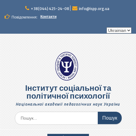
Перейти
до
+38(044) 425-24-08
info@ispp.org.ua
вмісту
Контакти
Повідомлення:
Вибрати
мову
Інститут соціальної та
політичної психології
Національної академії педагогічних наук України
Шукати: