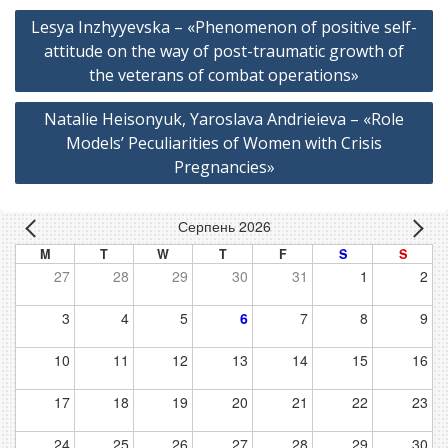
Навігація
Lesya Inzhyyevska – «Phenomenon of positive self-
записів
attitude on the way of post-traumatic growth of
the veterans of combat operations»
Natalie Heisonyuk, Yaroslava Andrieieva – «Role
Models’ Peculiarities of Women with Crisis
Pregnancies»
Серпень 2026
M
T
W
T
F
S
S
27
28
29
30
31
1
2
3
4
5
6
7
8
9
10
11
12
13
14
15
16
17
18
19
20
21
22
23
24
25
26
27
28
29
30