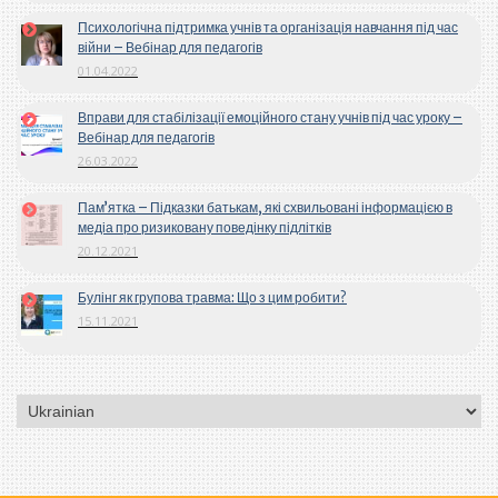
Психологічна підтримка учнів та організація навчання під час
війни – Вебінар для педагогів
01.04.2022
Вправи для стабілізації емоційного стану учнів під час уроку –
Вебінар для педагогів
26.03.2022
Пам’ятка – Підказки батькам, які схвильовані інформацією в
медіа про ризиковану поведінку підлітків
20.12.2021
Булінг як групова травма: Що з цим робити?
15.11.2021
Вибрати
мову