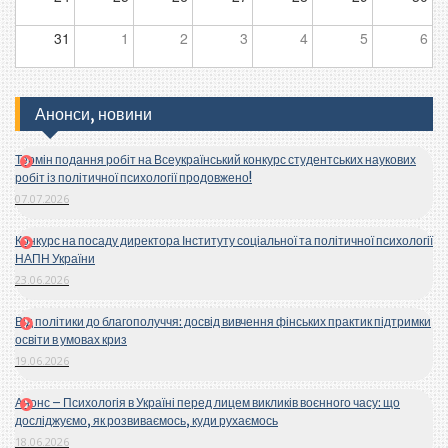
31
1
2
3
4
5
6
Анонси, новини
Термін подання робіт на Всеукраїнський конкурс студентських наукових
робіт із політичної психології продовжено!
07.07.2026
Конкурс на посаду директора Інституту соціальної та політичної психології
НАПН України
23.06.2026
Від політики до благополуччя: досвід вивчення фінських практик підтримки
освіти в умовах криз
19.06.2026
Анонс – Психологія в Україні перед лицем викликів воєнного часу: що
досліджуємо, як розвиваємось, куди рухаємось
18.06.2026