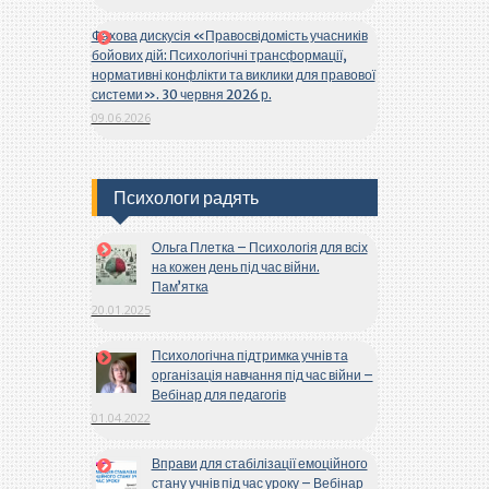
Фахова дискусія «Правосвідомість учасників
бойових дій: Психологічні трансформації,
нормативні конфлікти та виклики для правової
системи». 30 червня 2026 р.
09.06.2026
Психологи радять
Ольга Плетка – Психологія для всіх
на кожен день під час війни.
Пам’ятка
20.01.2025
Психологічна підтримка учнів та
організація навчання під час війни –
Вебінар для педагогів
01.04.2022
Вправи для стабілізації емоційного
стану учнів під час уроку – Вебінар