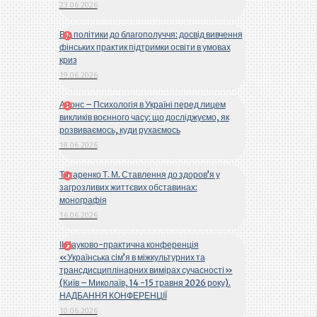
23.06.2026
Від політики до благополуччя: досвід вивчення
фінських практик підтримки освіти в умовах
криз
19.06.2026
Анонс – Психологія в Україні перед лицем
викликів воєнного часу: що досліджуємо, як
розвиваємось, куди рухаємось
18.06.2026
Титаренко Т. М. Ставлення до здоров’я у
загрозливих життєвих обставинах:
монографія
16.06.2026
ІІ Науково-практична конференція
«Українська сім’я в міжкультурних та
трансдисциплінарних вимірах сучасності»
(Київ – Миколаїв, 14 -15 травня 2026 року).
НАДБАННЯ КОНФЕРЕНЦІЇ
10.06.2026