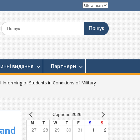
Вибрати
мову
Шукати:
ичні видання
Партнери
 Informing of Students in Conditions of Military
Серпень 2026
M
T
W
T
F
S
S
 and
27
28
29
30
31
1
2