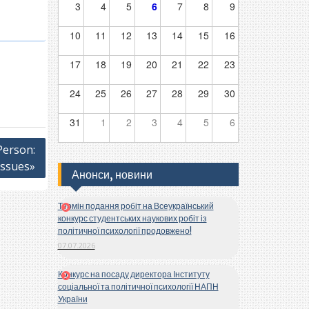
3
4
5
6
7
8
9
10
11
12
13
14
15
16
17
18
19
20
21
22
23
24
25
26
27
28
29
30
31
1
2
3
4
5
6
Person:
Issues»
Анонси, новини
Термін подання робіт на Всеукраїнський
конкурс студентських наукових робіт із
політичної психології продовжено!
07.07.2026
Конкурс на посаду директора Інституту
соціальної та політичної психології НАПН
України