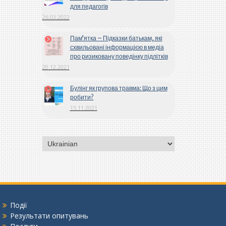
для педагогів
26.03.2022
Пам’ятка – Підказки батькам, які
схвильовані інформацією в медіа
про ризиковану поведінку підлітків
20.12.2021
Булінг як групова травма: Що з цим
робити?
15.11.2021
Вибрати
мову
Події
Результати опитувань