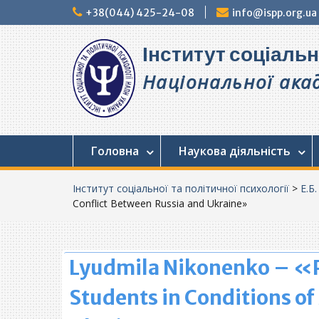
Перейти
+38(044) 425-24-08
info@ispp.org.ua
до
вмісту
Інститут соціальн
Національної акад
Головна
Наукова діяльність
Інститут соціальної та політичної психології
>
Е.Б
Conflict Between Russia and Ukraine»
Lyudmila Nikonenko – «Po
Students in Conditions of