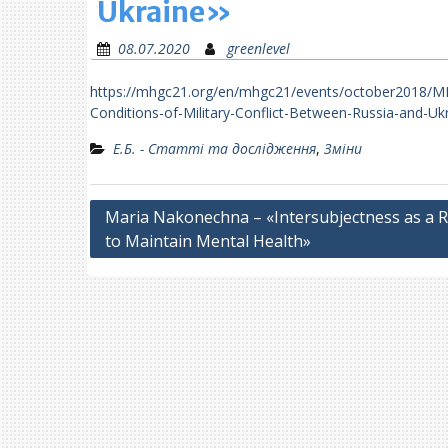
Ukraine»
08.07.2020
greenlevel
https://mhgc21.org/en/mhgc21/events/october2018/MHG
Conditions-of-Military-Conflict-Between-Russia-and-Uk
Е.Б. - Статті та дослідження
,
Зміни
Навігація
Maria Nakonechna – «Intersubjectness as a 
to Maintain Mental Health»
записів