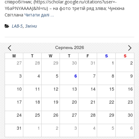
співробітник; (https://scholar.google.ru/citations?user=-
Y6aPNYAAAAJ&hl=ru) – на фото третій ряд зліва; Чуніхіна
Світлана
Читати далі …
LAB-5
,
Зміни
Серпень 2026
M
T
W
T
F
S
S
27
28
29
30
31
1
2
3
4
5
6
7
8
9
10
11
12
13
14
15
16
17
18
19
20
21
22
23
24
25
26
27
28
29
30
31
1
2
3
4
5
6