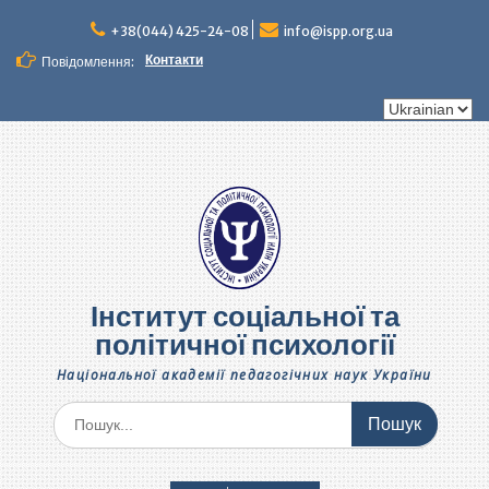
Перейти
до
+38(044) 425-24-08
info@ispp.org.ua
вмісту
Контакти
Повідомлення:
Вибрати
мову
Інститут соціальної та
політичної психології
Національної академії педагогічних наук України
Шукати: