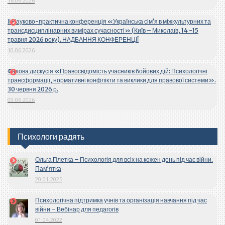
16.06.2026
ІІ Науково-практична конференція «Українська сім’я в міжкультурних та
трансдисциплінарних вимірах сучасності» (Київ – Миколаїв, 14 -15
травня 2026 року). НАДБАННЯ КОНФЕРЕНЦІЇ
10.06.2026
Фахова дискусія «Правосвідомість учасників бойових дій: Психологічні
трансформації, нормативні конфлікти та виклики для правової системи».
30 червня 2026 р.
09.06.2026
Психологи радять
Ольга Плетка – Психологія для всіх на кожен день під час війни.
Пам’ятка
20.01.2025
Психологічна підтримка учнів та організація навчання під час
війни – Вебінар для педагогів
01.04.2022