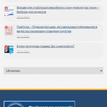
Вправи для стабілізації емоційного стану учнів під час уроку –
Вебінар для педагогів
26.03.2022
Пам’ятка – Підказки батькам, які схвильовані інформацією в
медіа про ризиковану поведінку підлітків
20.12.2021
Булінг як групова травма: Що з цим робити?
15.11.2021
Вибрати
мову