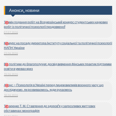
Анонси, новини
Термін подання робіт на Всеукраїнський конкурс студентських наукових
робіт із політичної психології продовжено!
07.07.2026
Конкурс на посаду директора Інституту соціальної та політичної психології
НАПН України
23.06.2026
Від політики до благополуччя: досвід вивчення фінських практик підтримки
освіти в умовах криз
19.06.2026
Анонс – Психологія в Україні перед лицем викликів воєнного часу: що
досліджуємо, як розвиваємось, куди рухаємось
18.06.2026
Титаренко Т. М. Ставлення до здоров’я у загрозливих життєвих
обставинах: монографія