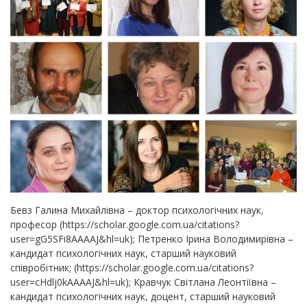
Бевз Галина Михайлівна – доктор психологічних наук,
професор (https://scholar.google.com.ua/citations?
user=gG5SFi8AAAAJ&hl=uk); Петренко Ірина Володимирівна –
кандидат психологічних наук, старший науковий
співробітник; (https://scholar.google.com.ua/citations?
user=cHdlj0kAAAAJ&hl=uk); Кравчук Світлана Леонтіївна –
кандидат психологічних наук, доцент, старший науковий