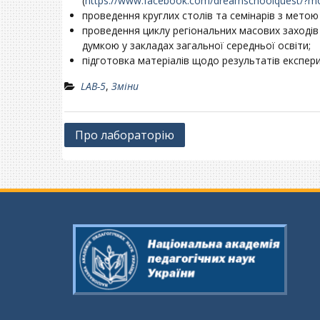
(
https://www.facebook.com/dreamschoolquest/?m
проведення круглих столів та семінарів з мето
проведення циклу регіональних масових заході
думкою у закладах загальної середньої освіти;
підготовка матеріалів щодо результатів експери
LAB-5
,
Зміни
Навігація
Про лабораторію
записів