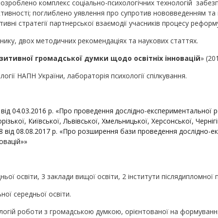
озроблено комплекс соціально-психологічних технологій забезп
ктивності; поглиблено уявлення про супротив нововведенням та і
ивні стратегії партнерської взаємодії учасників процесу реформ
нику, двох методичних рекомендаціях та наукових статтях.
итивної громадської думки щодо освітніх інновацій
» (20
логії НАПН України, лабораторія психології спілкування.
9 від 04.03.2016 р. «Про проведення дослідно-експериментальної р
ізької, Київської, Львівської, Хмельницької, Херсонської, Черніг
128 від 08.08.2017 р. «Про розширення бази проведення дослідн
овацій»»
ньої освіти, 3 заклади вищої освіти, 2 інститути післядипломної п
ьної середньої освіти.
огій роботи з громадською думкою, орієнтованої на формування