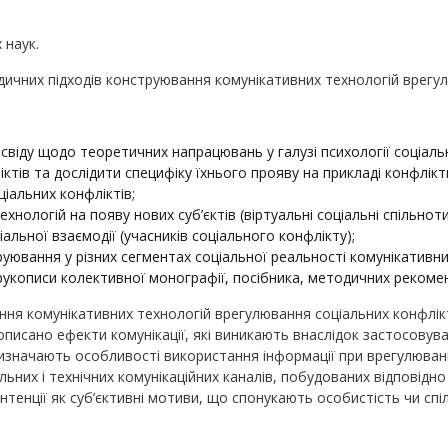
 наук.
ичних підходів конструювання комунікативних технологій врегул
свіду щодо теоретичних напрацювань у галузі психології соціальн
ктів та дослідити специфіку їхнього прояву на прикладі конфлікт
іальних конфліктів;
ологій на появу нових суб’єктів (віртуальні соціальні спільноти, 
іальної взаємодії (учасників соціального конфлікту);
уювання у різних сегментах соціальної реальності комунікативни
рукописи колективної монографії, посібника, методичних рекомен
ня комунікативних технологій врегулювання соціальних конфлік
описано ефекти комунікації, які виникають внаслідок застосову
визначають особливості використання інформації при врегулюван
ьних і технічних комунікаційних каналів, побудованих відповідно
нтенції як суб’єктивні мотиви, що спонукають особистість чи спі