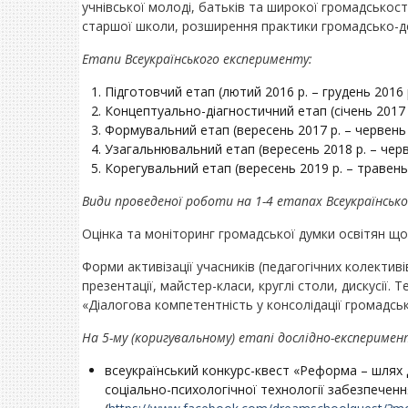
учнівської молоді, батьків та широкої громадськості
старшої школи, розширення практики громадсько-д
Етапи Всеукраїнського експерименту:
Підготовчий етап (лютий 2016 р. – грудень 2016 
Концептуально-діагностичний етап (січень 2017 р
Формувальний етап (вересень 2017 р. – червень 
Узагальнювальний етап (вересень 2018 р. – черв
Корегувальний етап (вересень 2019 р. – травень 
Види проведеної роботи на 1-4 етапах Всеукраїнськ
Оцінка та моніторинг громадської думки освітян щод
Форми активізації учасників (педагогічних колекти
презентації, майстер-класи, круглі столи, дискусії
«Діалогова компетентність у консолідації громадсь
На 5-му (коригувальному) етапі дослідно-експериме
всеукраїнський конкурс-квест «Реформа – шлях 
соціально-психологічної технології забезпеченн