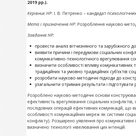
2019 рр.).
Керівник НР
: І. В. Петренко – кандидат психологічних
Мета і призначення НР
: Розроблення науково-метод
Завдання НР:
провести аналіз вітчизняного та зарубіжного до
виявити причини і передумови соціальних конфлі
комунікативно-технологічного врегулювання соц
визначити особливості впливу комунікативних техн
традиційних та умовно традиційних суб’єктів соц
розробити науково-методичні підходи до констр
узагальнити отримані результати і підготувати 
Розроблено науково-методичні основи конструюван
ефективність врегулювання соціальних конфліктів, 
послідовних операцій ефективних комунікацій, що 
особливості комунікаційних мереж як системи соціал
конфлікту). Розширено уявлення про комунікативні і
визначено технології нівелювання цих інтенцій.