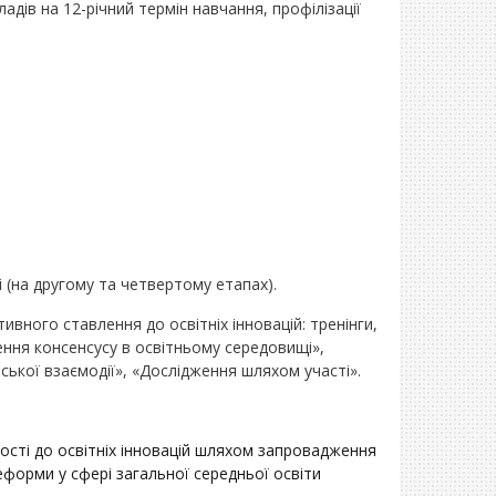
адів на 12-річний термін навчання, профілізації
і (на другому та четвертому етапах).
вного ставлення до освітніх інновацій: тренінги,
ження консенсусу в освітньому середовищі»,
ської взаємодії», «Дослідження шляхом участі».
ості до освітніх інновацій шляхом запровадження
еформи у сфері загальної середньої освіти