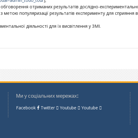
odal=admin_todo_tour
);
ю обговорення отриманих результатів дослідно-експериментальн
в з метою популяризації результатів експерименту для сприяння
ментальної діяльності для їх висвітлення у ЗМІ.
Ми у соціальних мережах:
Facebook
Twitter
Youtube
Youtube