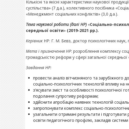
Кількісні та якісні характеристики наукової продук
суспільства» (7 д.а.), колективного посібника «Соці
«Менеджмент соціальних конфліктів» (3,0 д.а.).
Тема наукової роботи (далі НР)
«
Cоціально-психол
середньої освіти
»
(2019-2021 рр.).
Керівник
НР: Г. М. Бевз, доктор психологічних наук,
Мета і призначення НР
: розроблення комплексу соц
громадськістю реформ у сфері загальної середньої 
Завдання НР:
провести аналіз вітчизняного та зарубіжного д
соціально-психологічних технологій впливу на не
з’ясувати зміст та особливості психологічної г
подолання супротиву реформам;
здійснити апробацію наявних технологій соціал
запропонувати комплекс соціально-психологічни
узагальнити отримані результати і підготувати 
освіти педагогічного профілю, закладів системи