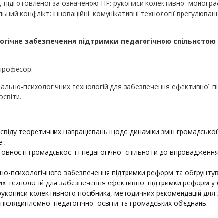
ції, підготовленої за означеною НР: рукописи колективної моногра
альний конфлікт: інноваційні комунікативні технології врегулюванн
огічне забезпечення підтримки педагогічною спільнотою 
 професор.
іально-психологічних технологій для забезпечення ефективної п
освіти.
освіду теоретичних напрацювань щодо динаміки змін громадської 
ї;
отовності громадськості і педагогічної спільноти до впровадженн
ьно-психологічного забезпечення підтримки реформ та обґрунтува
х технологій для забезпечення ефективної підтримки реформ у сф
рукописи колективного посібника, методичних рекомендацій для з
 післядипломної педагогічної освіти та громадських об’єднань.