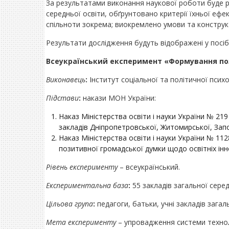
За результатами виконання наукової роботи буде р
середньої освіти, обґрунтовано критерії їхньої ефе
спільноти зокрема; виокремлено умови та конструкт
Результати дослідження будуть відображені у посіб
Всеукраїнський експеримент «Формування поз
Виконавець
:
Інститут соціальної та політичної психо
Підстави
:
накази МОН України:
Наказ Міністерства освіти і науки України № 21
закладів Дніпропетровської, Житомирської, Запор
Наказ Міністерства освіти і науки України № 1
позитивної громадської думки щодо освітніх інн
Рівень експерименту
– всеукраїнський.
Експериментальна база
:
55 закладів загальної серед
Цільова група
:
педагоги, батьки, учні закладів загал
Мета експерименту
– упровадження системи технол