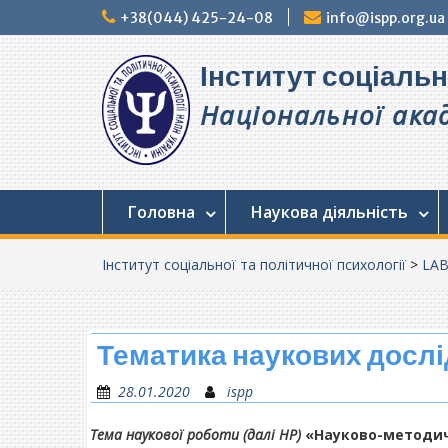
Перейти
+38(044) 425-24-08
info@ispp.org.ua
до
вмісту
Інститут соціальн
Національної акад
Головна
Наукова діяльність
Інститут соціальної та політичної психології
>
LAB
Тематика наукових досл
28.01.2020
ispp
Тема наукової роботи (далі НР)
«Науково-методичн