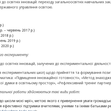
 до освітніх інновацій: переходу загальноосвітніх навчальних закл
ержавного управління освітою.
р.)
. – червень 2017 р.)
2018 р.)
ень 2019 р.)
2020 р.)
ого експерименту:
о освітніх інновацій, залучених до експериментальної діяльност
вів експериментальних шкіл) щодо прийняття та формування позити
. Тематика: «Підвищення інноваційної готовності», «Метод знаход
кої думки в освітньому просторі», «Рефлексивний тренінг партнер
нтальної роботи здійснюються такі види робіт:
до школи моєї мрії», метою якого є привернення уваги громадськ
я ефективної підтримки вчителями, учнями та їхніми батьками р