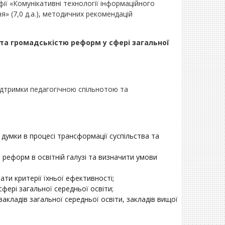
фії «Комунікативні технології інформаційного
я» (7,0 д.а.), методичних рекомендацій
та громадськістю реформ у сфері загальної
ідтримки педагогічною спільнотою та
думки в процесі трансформації суспільства та
я реформ в освітній галузі та визначити умови
ти критерії їхньої ефективності;
ері загальної середньої освіти;
акладів загальної середньої освіти, закладів вищої