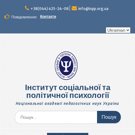
Перейти
до
+38(044) 425-24-08
info@ispp.org.ua
вмісту
Контакти
Повідомлення:
Вибрати
мову
Інститут соціальної та
політичної психології
Національної академії педагогічних наук України
Шукати: