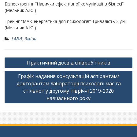
Бізнес-тренінг “Навички ефективної комунікації в бізнесі”
(Мельник А.Ю.)
Тренінг “МАК-енергетика для психологів” Тривалість 2 дні
(Мельник А.Ю.)
LAB-5
,
Зміни
Навігація
Практичний досвід співробітників
записів
Графік надання консультацій аспірантам/
докторантам лабораторії психології мас та
спільнот у другому півріччі 2019-2020
навчального року