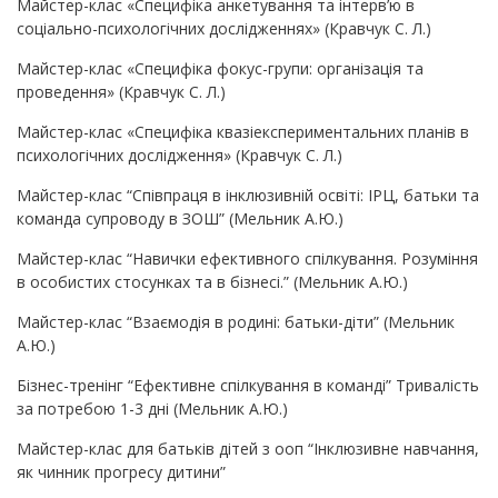
Майстер-клас «Специфіка анкетування та інтерв’ю в
соціально-психологічних дослідженнях» (Кравчук С. Л.)
Майстер-клас «Специфіка фокус-групи: організація та
проведення» (Кравчук С. Л.)
Майстер-клас «Специфіка квазіекспериментальних планів в
психологічних дослідження» (Кравчук С. Л.)
Майстер-клас “Співпраця в інклюзивній освіті: ІРЦ, батьки та
команда супроводу в ЗОШ” (Мельник А.Ю.)
Майстер-клас “Навички ефективного спілкування. Розуміння
в особистих стосунках та в бізнесі.” (Мельник А.Ю.)
Майстер-клас “Взаємодія в родині: батьки-діти” (Мельник
А.Ю.)
Бізнес-тренінг “Ефективне спілкування в команді” Тривалість
за потребою 1-3 дні (Мельник А.Ю.)
Майстер-клас для батьків дітей з ооп “Інклюзивне навчання,
як чинник прогресу дитини”