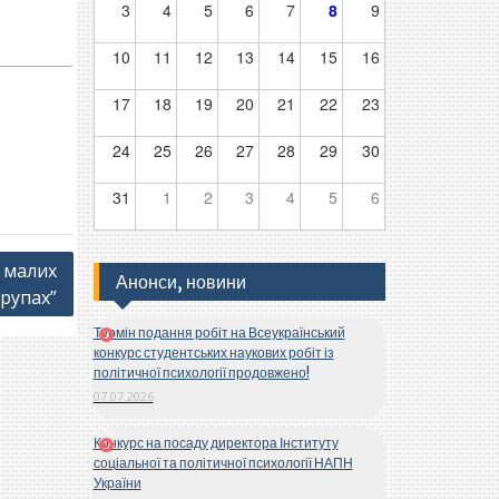
3
4
5
6
7
8
9
10
11
12
13
14
15
16
17
18
19
20
21
22
23
24
25
26
27
28
29
30
31
1
2
3
4
5
6
в малих
Анонси, новини
групах”
Термін подання робіт на Всеукраїнський
конкурс студентських наукових робіт із
політичної психології продовжено!
07.07.2026
Конкурс на посаду директора Інституту
соціальної та політичної психології НАПН
України