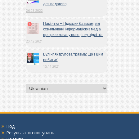
для педагогів
26.03.2022
Пам’ятка – Підказки батькам, які
схвильовані інформацією в медіа
про ризиковану поведінку підлітків
20.12.2021
Булінг як групова травма: Що з цим
робити?
15.11.2021
Вибрати
мову
Події
Результати опитувань