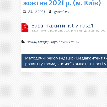
жовтня 2021 р. (м. Київ)
23.12.2021
greenlevel
Завантажити: ist-v-nas21
Завантажено разів: 248, розмір: 6.2 MB, дата: 23 Гру. 2021
Зміни
,
Конференції
,
Круглі столи
Навігація
Методичні рекомендації: «Медіаконтент як
розвитку громадянської компетентності м
записів