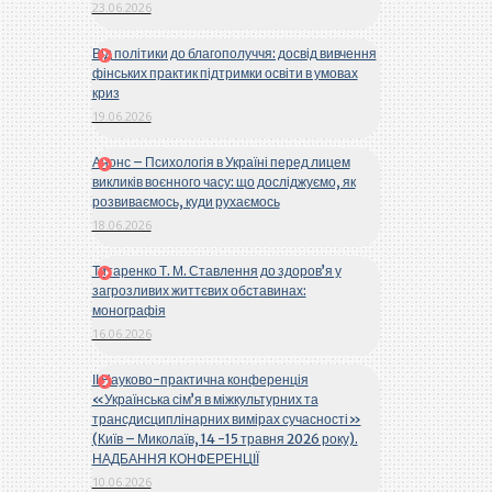
23.06.2026
Від політики до благополуччя: досвід вивчення
фінських практик підтримки освіти в умовах
криз
19.06.2026
Анонс – Психологія в Україні перед лицем
викликів воєнного часу: що досліджуємо, як
розвиваємось, куди рухаємось
18.06.2026
Титаренко Т. М. Ставлення до здоров’я у
загрозливих життєвих обставинах:
монографія
16.06.2026
ІІ Науково-практична конференція
«Українська сім’я в міжкультурних та
трансдисциплінарних вимірах сучасності»
(Київ – Миколаїв, 14 -15 травня 2026 року).
НАДБАННЯ КОНФЕРЕНЦІЇ
10.06.2026