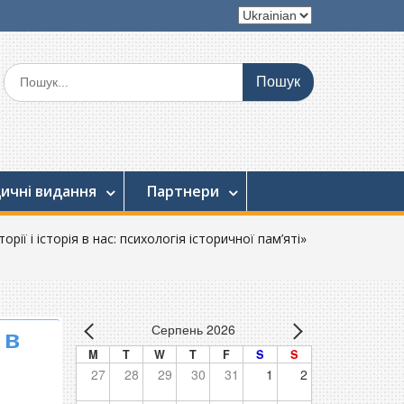
Вибрати
мову
Шукати:
ичні видання
Партнери
ії і історія в нас: психологія історичної пам’яті»
Серпень 2026
 в
M
T
W
T
F
S
S
27
28
29
30
31
1
2