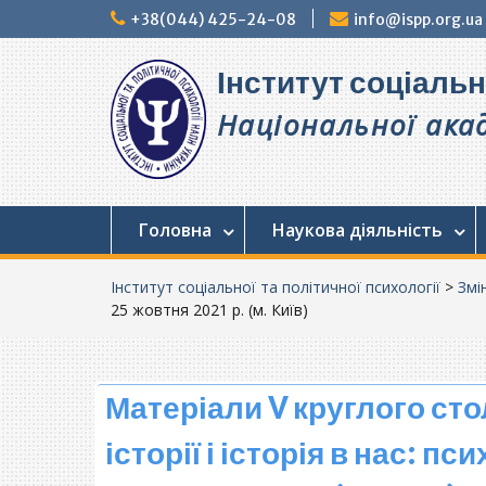
Перейти
+38(044) 425-24-08
info@ispp.org.ua
до
вмісту
Інститут соціальн
Національної акад
Головна
Наукова діяльність
Інститут соціальної та політичної психології
>
Змі
25 жовтня 2021 р. (м. Київ)
Матеріали V круглого ст
історії і історія в нас: п