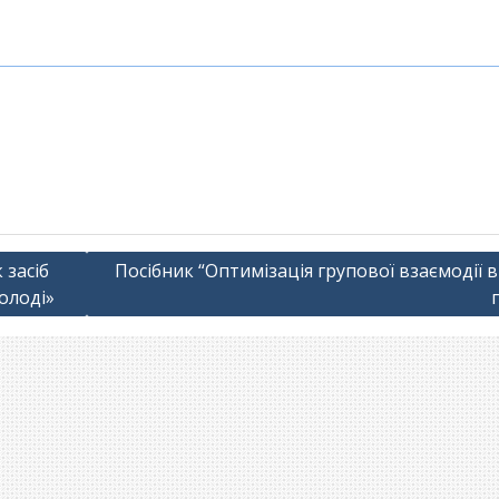
 засіб
Посібник “Оптимізація групової взаємодії 
олоді»