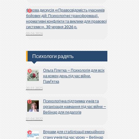
Фахова дискусія «Правосвідомість учасників
бойових дій: Психологічні трансформації,
нормативні конфлікти та виклики для правової
системи». 30 червня 2026 р.
09.06.2026
Психологи радять
Ольга Плетка – Психологія для всіх
на кожен день під час війни.
Пам’ятка
20.01.2025
Психологічна підтримка учнів та
організація навчання під час війни –
Вебінар для педагогів
01.04.2022
Вправи для стабілізації емоційного
стану учнів під час уроку – Вебінар