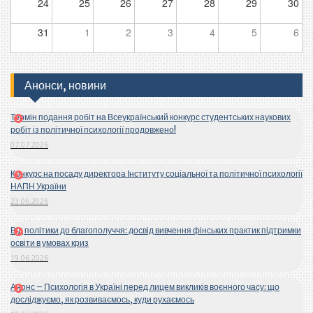
24
25
26
27
28
29
30
31
1
2
3
4
5
6
Анонси, новини
Термін подання робіт на Всеукраїнський конкурс студентських наукових
робіт із політичної психології продовжено!
07.07.2026
Конкурс на посаду директора Інституту соціальної та політичної психології
НАПН України
23.06.2026
Від політики до благополуччя: досвід вивчення фінських практик підтримки
освіти в умовах криз
19.06.2026
Анонс – Психологія в Україні перед лицем викликів воєнного часу: що
досліджуємо, як розвиваємось, куди рухаємось