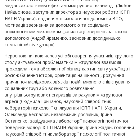
медіапсихологічним ефектам міжгрупової взаємодії (Любов
Найдьонова, заступник директора з наукової роботи ІСПП
НАПН України), наданням психологічної допомоги ВПО,
мотивації звернення за допомогою та соціально-
психологічним механізмам фасилітації звернень за такою
допомогою (Андрій Яременко, засновник дослідницької
компанії «Active group»).
Червоною ниткою через усі обговорення учасників круглого
столу актуальної проблематики міжгрупової взаємодії
проходила тема абсолютної різниці картин світу українців і
росіян: бачення історії, орієнтація на цінності, розуміння
причинно-наслідкових зв’язків подій, мирного співіснування
соціальних груп або воєнного розв’язання
внутрішньогрупових негараздів за рахунок міжгрупової
агресії (Людмила Грицанок, науковий співробітник
лабораторії психології спілкування ІСПП НАПН України,
Олександр Беспалов, незалежний дослідник, Ірина
Остапенко, завідувачка лабораторії психології політичної
поведінки молоді ІСПП НАПН України, Ірина Жадан, головний
науковий співробітник лабораторії психології політичної