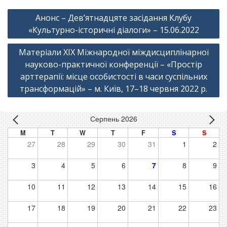
Навігація
Анонс – Дев’ятнадцяте засідання Клубу
записів
«Культурно-історичні діалоги» – 15.06.2022
Матеріали ХІХ Міжнародної міждисциплінарної
науково-­практичної конференції – «Простір
арттерапії: місце особистості в часи суспільних
трансформацій» – м. Київ, 17–18 червня 2022 р.
Серпень 2026
M
T
W
T
F
S
S
27
28
29
30
31
1
2
3
4
5
6
7
8
9
10
11
12
13
14
15
16
17
18
19
20
21
22
23