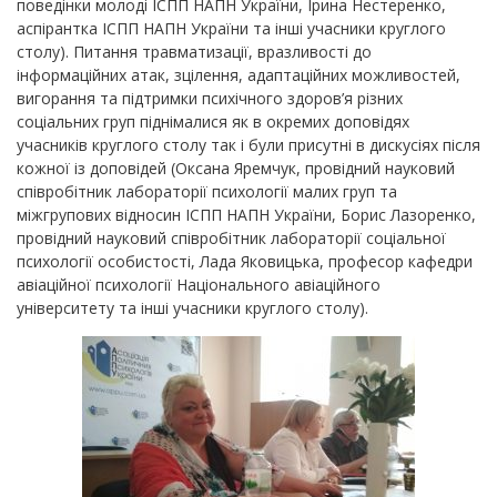
поведінки молоді ІСПП НАПН України, Ірина Нестеренко,
аспірантка ІСПП НАПН України та інші учасники круглого
столу). Питання травматизації, вразливості до
інформаційних атак, зцілення, адаптаційних можливостей,
вигорання та підтримки психічного здоров’я різних
соціальних груп піднімалися як в окремих доповідях
учасників круглого столу так і були присутні в дискусіях після
кожної із доповідей (Оксана Яремчук, провідний науковий
співробітник лабораторії психології малих груп та
міжгрупових відносин ІСПП НАПН України, Борис Лазоренко,
провідний науковий співробітник лабораторії соціальної
психології особистості, Лада Яковицька, професор кафедри
авіаційної психології Національного авіаційного
університету та інші учасники круглого столу).