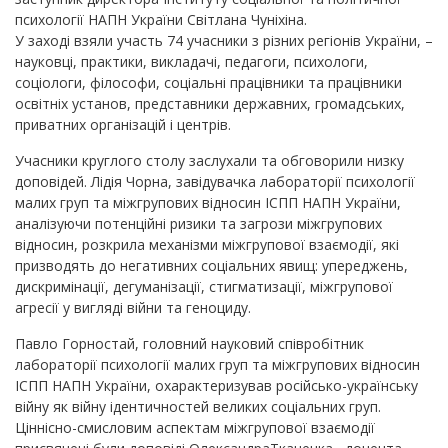
психології НАПН України Світлана Чуніхіна.
У заході взяли участь 74 учасники з різних регіонів України, –
науковці, практики, викладачі, педагоги, психологи,
соціологи, філософи, соціальні працівники та працівники
освітніх установ, представники державних, громадських,
приватних організацій і центрів.
Учасники круглого столу заслухали та обговорили низку
доповідей. Лідія Чорна, завідувачка лабораторії психології
малих груп та міжгрупових відносин ІСПП НАПН України,
аналізуючи потенційні ризики та загрози міжгрупових
відносин, розкрила механізми міжгрупової взаємодії, які
призводять до негативних соціальних явищ: упереджень,
дискримінації, дегуманізації, стигматизації, міжгрупової
агресії у вигляді війни та геноциду.
Павло Горностай, головний науковий співробітник
лабораторії психології малих груп та міжгрупових відносин
ІСПП НАПН України, охарактеризував російсько-українську
війну як війну ідентичностей великих соціальних груп.
Ціннісно-смисловим аспектам міжгрупової взаємодії