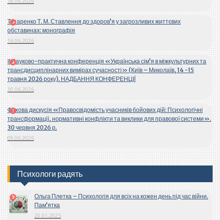
18.06.2026
Титаренко Т. М. Ставлення до здоров’я у загрозливих життєвих
обставинах: монографія
16.06.2026
ІІ Науково-практична конференція «Українська сім’я в міжкультурних та
трансдисциплінарних вимірах сучасності» (Київ – Миколаїв, 14 -15
травня 2026 року). НАДБАННЯ КОНФЕРЕНЦІЇ
10.06.2026
Фахова дискусія «Правосвідомість учасників бойових дій: Психологічні
трансформації, нормативні конфлікти та виклики для правової системи».
30 червня 2026 р.
09.06.2026
Психологи радять
Ольга Плетка – Психологія для всіх на кожен день під час війни.
Пам’ятка
20.01.2025