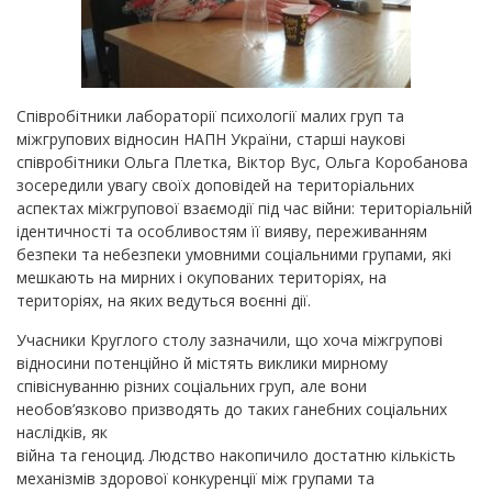
Співробітники лабораторії психології малих груп та
міжгрупових відносин НАПН України, старші наукові
співробітники Ольга Плетка, Віктор Вус, Ольга Коробанова
зосередили увагу своїх доповідей на територіальних
аспектах міжгрупової взаємодії під час війни: територіальній
ідентичності та особливостям її вияву, переживанням
безпеки та небезпеки умовними соціальними групами, які
мешкають на мирних і окупованих територіях, на
територіях, на яких ведуться воєнні дії.
Учасники Круглого столу зазначили, що хоча міжгрупові
відносини потенційно й містять виклики мирному
співіснуванню різних соціальних груп, але вони
необов’язково призводять до таких ганебних соціальних
наслідків, як
війна та геноцид. Людство накопичило достатню кількість
механізмів здорової конкуренції між групами та