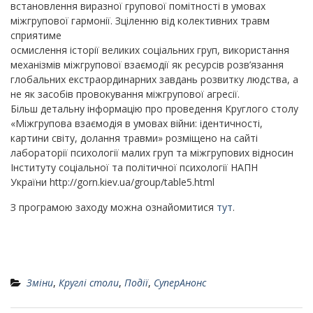
встановлення виразної групової помітності в умовах
міжгрупової гармонії. Зціленню від колективних травм
сприятиме
осмислення історії великих соціальних груп, використання
механізмів міжгрупової взаємодії як ресурсів розв’язання
глобальних екстраординарних завдань розвитку людства, а
не як засобів провокування міжгрупової агресії.
Більш детальну інформацію про проведення Круглого столу
«Міжгрупова взаємодія в умовах війни: ідентичності,
картини світу, долання травми» розміщено на сайті
лабораторії психології малих груп та міжгрупових відносин
Інституту соціальної та політичної психології НАПН
України http://gorn.kiev.ua/group/table5.html
З програмою заходу можна ознайомитися
тут
.
Зміни
,
Круглі столи
,
Події
,
СуперАнонс