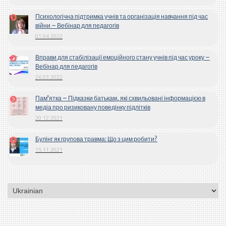
Психологічна підтримка учнів та організація навчання під час
війни – Вебінар для педагогів
01.04.2022
Вправи для стабілізації емоційного стану учнів під час уроку –
Вебінар для педагогів
26.03.2022
Пам’ятка – Підказки батькам, які схвильовані інформацією в
медіа про ризиковану поведінку підлітків
20.12.2021
Булінг як групова травма: Що з цим робити?
15.11.2021
Вибрати
мову