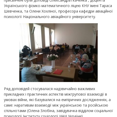
присвячені були доповіді ОлександраТкаченка , доцента
Українського фізико-математичного ліцею КНУ імені Тараса
Шевченка, та Олени Хохліної, професора кафедри авіаційної
психології Національного авіаційного університету.
Ряд доповідей стосувалася надзвичайно важливих
прикладних і практичних аспектів міжгрупової взаємодії в
умовах війни, які базувалися на емпіричних дослідженнях, а
саме: наративам взаємодії між українською та російською
спільнотами (Олена Злобіна, завідувачка відділом соціальної
психології Інституту соціології НАН України),