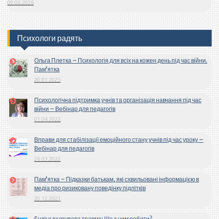
09.06.2026
Психологи радять
Ольга Плетка – Психологія для всіх на кожен день під час війни.
Пам’ятка
20.01.2025
Психологічна підтримка учнів та організація навчання під час
війни – Вебінар для педагогів
01.04.2022
Вправи для стабілізації емоційного стану учнів під час уроку –
Вебінар для педагогів
26.03.2022
Пам’ятка – Підказки батькам, які схвильовані інформацією в
медіа про ризиковану поведінку підлітків
20.12.2021
Булінг як групова травма: Що з цим робити?