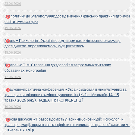
23.06.2026
Від політики до благополуччя: досвід вивчення фінських практик підтримки
освіти в умовах криз
19.06.2026
Анонс – Психологія в Україні перед лицем викликів воєнного часу: що
досліджуємо, як розвиваємось, куди рухаємось
18.06.2026
Титаренко Т. М. Ставлення до здоров’я у загрозливих життєвих
обставинах: монографія
16.06.2026
ІІ Науково-практична конференція «Українська сім’я в міжкультурних та
трансдисциплінарних вимірах сучасності» (Київ – Миколаїв, 14 -15
травня 2026 року). НАДБАННЯ КОНФЕРЕНЦІЇ
10.06.2026
Фахова дискусія «Правосвідомість учасників бойових дій: Психологічні
трансформації, нормативні конфлікти та виклики для правової системи».
30 червня 2026 р.