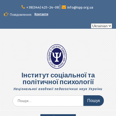
Перейти
до
+38(044) 425-24-08
info@ispp.org.ua
вмісту
Контакти
Повідомлення:
Вибрати
мову
Інститут соціальної та
політичної психології
Національної академії педагогічних наук України
Шукати: