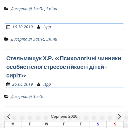
Дисертації ЗагПс
,
Зміни
16.10.2019
ispp
Дисертації ЗагПс
,
Зміни
Стельмащук Х.Р. «Психологічні чинники
особистісної стресостійкості дітей-
сиріт»
25.06.2019
ispp
Дисертації ЗагПс
Серпень 2026
M
T
W
T
F
S
S