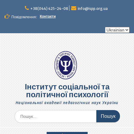
Перейти
до
+38(044) 425-24-08
info@ispp.org.ua
вмісту
Контакти
Повідомлення:
Вибрати
мову
Інститут соціальної та
політичної психології
Національної академії педагогічних наук України
Шукати: