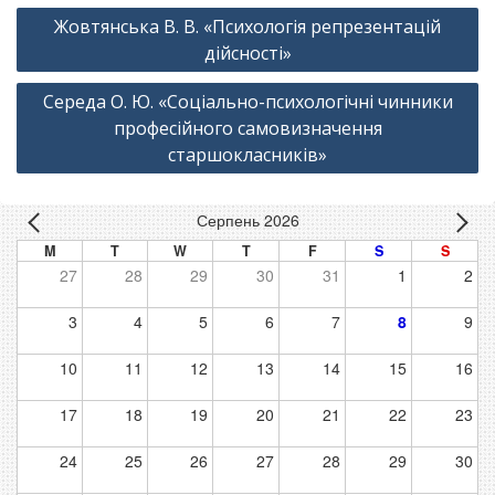
Навігація
Жовтянська В. В. «Психологія репрезентацій
записів
дійсності»
Середа О. Ю. «Соціально-психологічні чинники
професійного самовизначення
старшокласників»
Серпень 2026
M
T
W
T
F
S
S
27
28
29
30
31
1
2
3
4
5
6
7
8
9
10
11
12
13
14
15
16
17
18
19
20
21
22
23
24
25
26
27
28
29
30