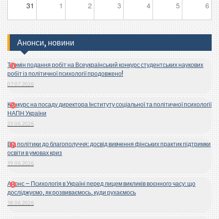
31
1
2
3
4
5
6
Анонси, новини
Термін подання робіт на Всеукраїнський конкурс студентських наукових
робіт із політичної психології продовжено!
07.07.2026
Конкурс на посаду директора Інституту соціальної та політичної психології
НАПН України
23.06.2026
Від політики до благополуччя: досвід вивчення фінських практик підтримки
освіти в умовах криз
19.06.2026
Анонс – Психологія в Україні перед лицем викликів воєнного часу: що
досліджуємо, як розвиваємось, куди рухаємось
18.06.2026