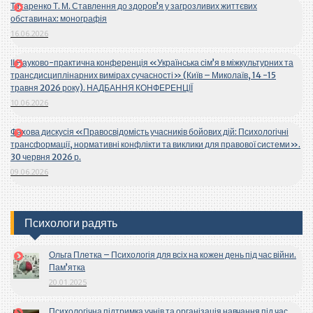
Титаренко Т. М. Ставлення до здоров’я у загрозливих життєвих
обставинах: монографія
16.06.2026
ІІ Науково-практична конференція «Українська сім’я в міжкультурних та
трансдисциплінарних вимірах сучасності» (Київ – Миколаїв, 14 -15
травня 2026 року). НАДБАННЯ КОНФЕРЕНЦІЇ
10.06.2026
Фахова дискусія «Правосвідомість учасників бойових дій: Психологічні
трансформації, нормативні конфлікти та виклики для правової системи».
30 червня 2026 р.
09.06.2026
Психологи радять
Ольга Плетка – Психологія для всіх на кожен день під час війни.
Пам’ятка
20.01.2025
Психологічна підтримка учнів та організація навчання під час