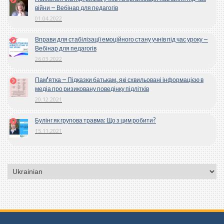
війни – Вебінар для педагогів
01.04.2022
Вправи для стабілізації емоційного стану учнів під час уроку –
Вебінар для педагогів
26.03.2022
Пам’ятка – Підказки батькам, які схвильовані інформацією в
медіа про ризиковану поведінку підлітків
20.12.2021
Булінг як групова травма: Що з цим робити?
15.11.2021
Вибрати
мову