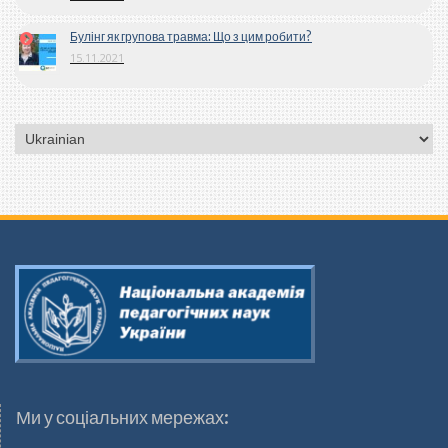
Булінг як групова травма: Що з цим робити?
15.11.2021
Вибрати
мову
Ми у соціальних мережах: