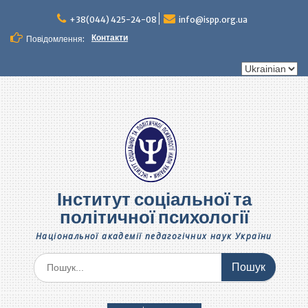
Перейти
до
+38(044) 425-24-08
info@ispp.org.ua
вмісту
Контакти
Повідомлення:
Вибрати
мову
Інститут соціальної та
політичної психології
Національної академії педагогічних наук України
Шукати: