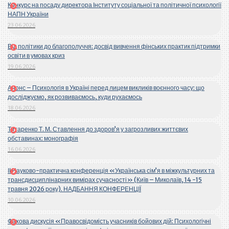
Конкурс на посаду директора Інституту соціальної та політичної психології
НАПН України
23.06.2026
Від політики до благополуччя: досвід вивчення фінських практик підтримки
освіти в умовах криз
19.06.2026
Анонс – Психологія в Україні перед лицем викликів воєнного часу: що
досліджуємо, як розвиваємось, куди рухаємось
18.06.2026
Титаренко Т. М. Ставлення до здоров’я у загрозливих життєвих
обставинах: монографія
16.06.2026
ІІ Науково-практична конференція «Українська сім’я в міжкультурних та
трансдисциплінарних вимірах сучасності» (Київ – Миколаїв, 14 -15
травня 2026 року). НАДБАННЯ КОНФЕРЕНЦІЇ
10.06.2026
Фахова дискусія «Правосвідомість учасників бойових дій: Психологічні