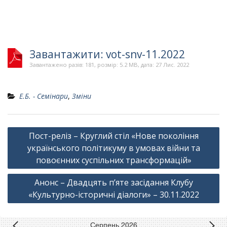
Завантажити: vot-snv-11.2022
Завантажено разів: 181, розмір: 5.2 MB, дата: 27 Лис. 2022
Е.Б. - Семінари
,
Зміни
Навігація
Пост-реліз – Круглий стіл «Нове покоління
записів
українського політикуму в умовах війни та
повоєнних суспільних трансформацій»
Анонс – Двадцять п’яте засідання Клубу
«Культурно-історичні діалоги» – 30.11.2022
Серпень 2026