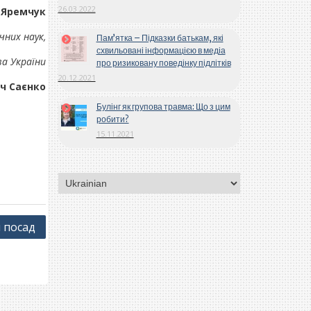
26.03.2022
 Яремчук
чних наук,
Пам’ятка – Підказки батькам, які
схвильовані інформацією в медіа
ва України
про ризиковану поведінку підлітків
20.12.2021
ч Саєнко
Булінг як групова травма: Що з цим
робити?
15.11.2021
Вибрати
мову
 посад