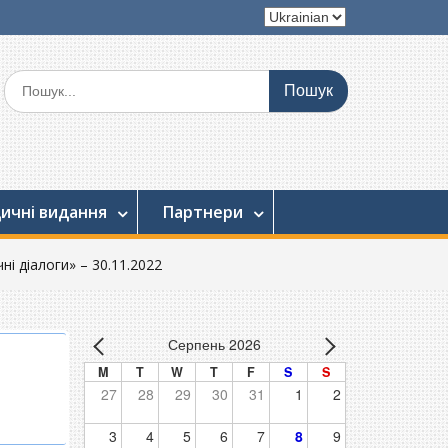
Вибрати
мову
Шукати:
ичні видання
Партнери
і діалоги» – 30.11.2022
Серпень 2026
M
T
W
T
F
S
S
27
28
29
30
31
1
2
3
4
5
6
7
8
9