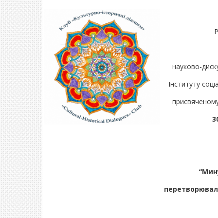
Р
науково-диску
Інституту соці
присвяченому
3
“Мин
перетворювал