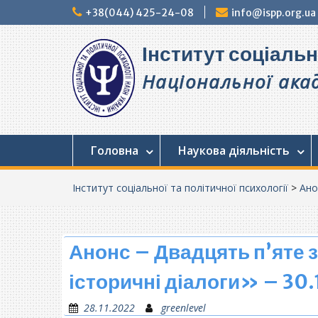
Перейти
+38(044) 425-24-08
info@ispp.org.ua
до
вмісту
Інститут соціальн
Національної акад
Головна
Наукова діяльність
Інститут соціальної та політичної психології
>
Ано
Анонс – Двадцять п’яте 
історичні діалоги» – 30.
28.11.2022
greenlevel