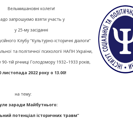
Вельмишановні колеги!
адо запрошуємо взяти участь у
у 25-му засіданні
сійного Клубу “Культурно-історичні діалоги”
альної та політичної психології НАПН України,
 90-тій річниці Голодомору 1932–1933 років,
0 листопада 2022 року о 13.00!
на тему:
уле заради Майбутнього:
ьний потенціал історичних травм”