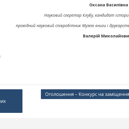
Оксана Василівна
Науковий секретар Клубу, кандидат істори
провідний науковий співробітник Музею книги і друкарст
Валерій Миколайови
2
Оголошення – Конкурс на заміщення
них