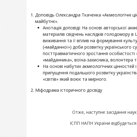
Доповідь Олександра Ткаченка «Акмеологічні цінн
майбутнє».
Анотація доповіді: На основі авторської акм
матеріалів свідчень наслідків голодомору в 
виживання та її вплив на формування культу
(«майданної») доби розвитку українського с
посттравматичного зростання особистості «
«майданника», воїна-захисника, волонтера т
На основі набутих акмеологічних цінностей і
припущення подальшого розвитку українства і 
«світів» який воює та мирного.
Міфодрама історичного досвіду
Отже, наступне засідання наук
ІСПП НАПН України відбудеться 3