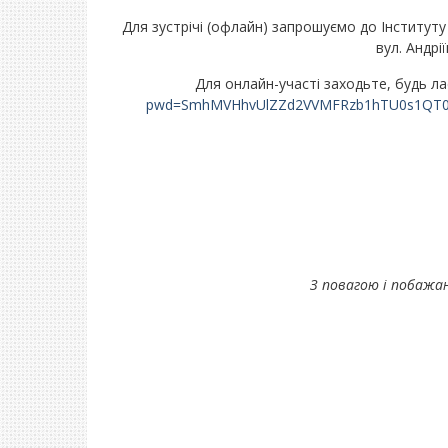
Для зустрічі (офлайн) запрошуємо до Інституту 
вул. Андрі
Для онлайн-участі заходьте, будь л
pwd=SmhMVHhvUlZZd2VVMFRzb1hTU0s1QT
З повагою і побажан