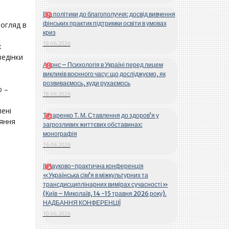
Від політики до благополуччя: досвід вивчення
фінських практик підтримки освіти в умовах
погляд в
криз
19.06.2026
х
ведінки
Анонс – Психологія в Україні перед лицем
викликів воєнного часу: що досліджуємо, як
розвиваємось, куди рухаємось
ю –
18.06.2026
лені
Титаренко Т. М. Ставлення до здоров’я у
няння
загрозливих життєвих обставинах:
монографія
16.06.2026
ІІ Науково-практична конференція
«Українська сім’я в міжкультурних та
трансдисциплінарних вимірах сучасності»
(Київ – Миколаїв, 14 -15 травня 2026 року).
НАДБАННЯ КОНФЕРЕНЦІЇ
10.06.2026