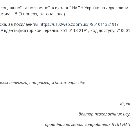
соціальної та політичної психології НАПН України за адресою: м. 
ївська, 15 (3 поверх, актова зала).
аска, за посиланням:
https://us02web.zoom.us/j/85101132191?
09
(ідентифікатор конференції: 851 0113 2191, код доступу: 710001
ням перемоги, витримки, усіляких гараздів!
Керів
доктор психологічних нау
провідний науковий співробітник ІСПП НАП