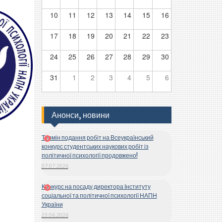
10
11
12
13
14
15
16
17
18
19
20
21
22
23
24
25
26
27
28
29
30
31
1
2
3
4
5
6
Анонси, новини
Термін подання робіт на Всеукраїнський
конкурс студентських наукових робіт із
політичної психології продовжено!
07.07.2026
Конкурс на посаду директора Інституту
соціальної та політичної психології НАПН
України
23.06.2026