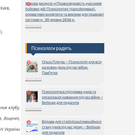
Фахова дискусія «Правосвідомість учасників
Київ,
бойових дій: Психологічні трансформації,
нормативні конфлікти та виклики для правової
системи». 30 червня 2026 р.
09.06.2026
).
Психологи радять
Ольга Плетка – Психологія для всіх
на кожен день під час війни.
Пам’ятка
20.01.2025
Психологічна підтримка учнів та
організація навчання під час війни –
Вебінар для педагогів
ник клубу,
01.04.2022
к, доцент,
Вправи для стабілізації емоційного
стану учнів під час уроку – Вебінар
Н України
для педагогів