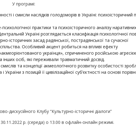
У програмі:
ості і смисли наслідків голодоморів в Україні: психоісторичний 
е-психологічної практики та психоісторичного аналізу наративни
Центральній Україні розглядається класифікація психологічної по
рно-історичних засад радянської, пострадянської та сучасної
успільства. Особливий акцент робиться на впливі ефекту
акмеорієнтованого українця», спричиненого російською агресіє
а інших осіб, які переживали травматичний досвід.
 смислів та концепції акмеологічного розвитку особистості зроб
України з позицій її цивілізаційної суб’єктності на основі порів
ово-дискусійного Клубу “Культурно-історичні діалоги”
0.11.2022 р. (середа) о 13.00 в офлайн-онлайн режимі.