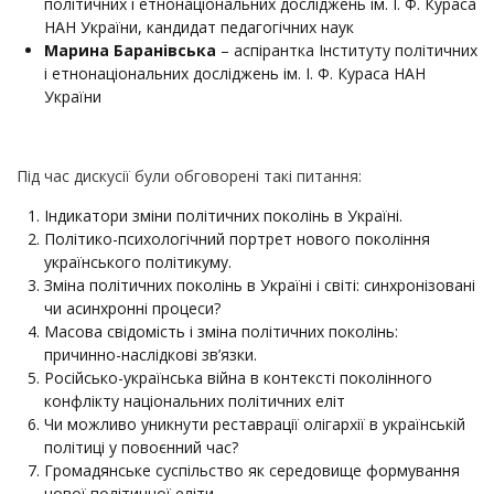
політичних і етнонаціональних досліджень ім. І. Ф. Кураса
НАН України, кандидат педагогічних наук
Марина Баранівська
– аспірантка Інституту політичних
і етнонаціональних досліджень ім. І. Ф. Кураса НАН
України
Під час дискусії були обговорені такі питання:
Індикатори зміни політичних поколінь в Україні.
Політико-психологічний портрет нового покоління
українського політикуму.
Зміна політичних поколінь в Україні і світі: синхронізовані
чи асинхронні процеси?
Масова свідомість і зміна політичних поколінь:
причинно-наслідкові зв’язки.
Російсько-українська війна в контексті поколінного
конфлікту національних політичних еліт
Чи можливо уникнути реставрації олігархії в українській
політиці у повоєнний час?
Громадянське суспільство як середовище формування
нової політичної еліти.