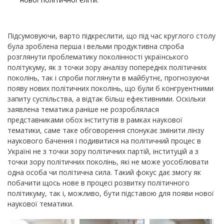
Підсумовуючи, варто підкреслити, що під час круглого столу
була зроблена перша і вельми продуктивна спроба
розглянути проблематику поколінності українського
політукуму, як з точки зору аналізу попередніх політичних
поколінь, так і спроби поглянути в майбутнє, прогнозуючи
появу нових політичних поколінь, що були б конгруентними
запиту суспільства, а відтак більш ефективними. Оскільки
заявлена тематика раніше не розроблялася
представниками обох інститутів в рамках наукової
тематики, саме таке обговорення спонукає змінити лінзу
наукового бачення і подивитися на політичний процес в
Україні не з точки зору політичних партій, інституцій а з
точки зору політичних поколінь, які не може уособлювати
одна особа чи політична сила. Такий фокус дає змогу як
побачити щось нове в процесі розвитку політичного
політикуму, так і, можливо, бути підставою для появи нової
наукової тематики.