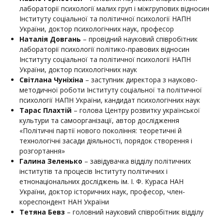
лабораторії психології малих груп і міжгрупових відносин
Інституту соціальної та політичної психології НАПН
України, доктор психологічних наук, професор
Наталія Довгань
– провідний науковий співробітник
лабораторії психології політико-правових відносин
Інституту соціальної та політичної психології НАПН
України, доктор психологічних наук
Світлана Чуніхіна
– заступник директора з науково-
методичної роботи Інституту соціальної та політичної
психології НАПН України, кандидат психологічних наук
Тарас Плахтій
– голова Центру розвитку української
культури та самоорганізації, автор дослідження
«Політичні партії нового покоління: теоретичні й
технологічні засади діяльності, порядок створення і
розгортання»
Галина Зеленько
– завідувачка відділу політичних
інститутів та процесів Інституту політичних і
етнонаціональних досліджень ім. І. Ф. Кураса НАН
України, доктор історичних наук, професор, член-
кореспондент НАН України
Тетяна Бевз
– головний науковий співробітник відділу