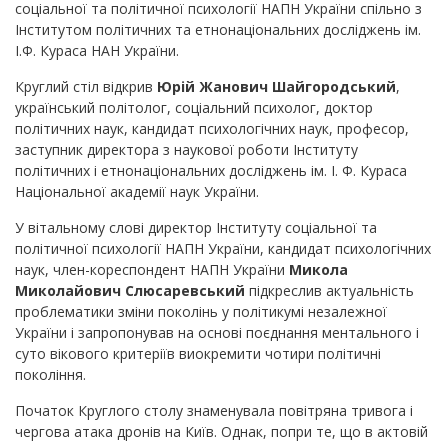
соціальної та політичної психології НАПН України спільно з
Інститутом політичних та етнонаціональних досліджень ім.
І.Ф. Кураса НАН України.
Круглий стіл відкрив
Юрій Жанович Шайгородський
,
український політолог, соціальний психолог, доктор
політичних наук, кандидат психологічних наук, професор,
заступник директора з наукової роботи Інституту
політичних і етнонаціональних досліджень ім. І. Ф. Кураса
Національної академії наук України.
У вітальному слові директор Інституту соціальної та
політичної психології НАПН України, кандидат психологічних
наук, член-кореспондент НАПН України
Микола
Миколайович Слюсаревський
підкреслив актуальність
проблематики зміни поколінь у політикумі незалежної
України і запропонував на основі поєднання ментального і
суто вікового критеріїв виокремити чотири політичні
покоління.
Початок Круглого столу знаменувала повітряна тривога і
чергова атака дронів на Київ. Однак, попри те, що в актовій