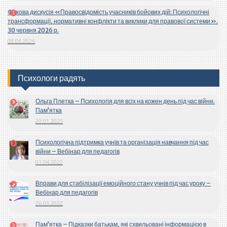
Фахова дискусія «Правосвідомість учасників бойових дій: Психологічні
трансформації, нормативні конфлікти та виклики для правової системи».
30 червня 2026 р.
09.06.2026
Психологи радять
Ольга Плетка – Психологія для всіх на кожен день під час війни.
Пам’ятка
20.01.2025
Психологічна підтримка учнів та організація навчання під час
війни – Вебінар для педагогів
01.04.2022
Вправи для стабілізації емоційного стану учнів під час уроку –
Вебінар для педагогів
26.03.2022
Пам’ятка – Підказки батькам, які схвильовані інформацією в