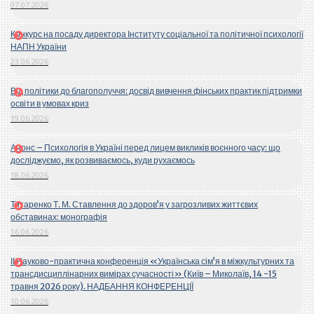
07.07.2026
Конкурс на посаду директора Інституту соціальної та політичної психології
НАПН України
23.06.2026
Від політики до благополуччя: досвід вивчення фінських практик підтримки
освіти в умовах криз
19.06.2026
Анонс – Психологія в Україні перед лицем викликів воєнного часу: що
досліджуємо, як розвиваємось, куди рухаємось
18.06.2026
Титаренко Т. М. Ставлення до здоров’я у загрозливих життєвих
обставинах: монографія
16.06.2026
ІІ Науково-практична конференція «Українська сім’я в міжкультурних та
трансдисциплінарних вимірах сучасності» (Київ – Миколаїв, 14 -15
травня 2026 року). НАДБАННЯ КОНФЕРЕНЦІЇ
10.06.2026