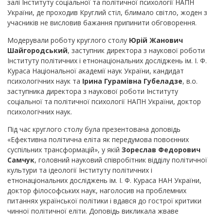
залі Інституту соціальної та політичної психології НАПН
України, де проходив Круглий стіл, блимало світло, жоден з
учасників не висловив бажання припинити обговорення.
Модерували роботу круглого столу
Юрій Жанович
Шайгородський
, заступник директора з наукової роботи
Інституту політичних і етнонаціональних досліджень ім. І. Ф.
Кураса Національної академії наук України, кандидат
психологічних наук та
Ірина Гурамівна Губеладзе
, в.о.
заступника директора з наукової роботи Інституту
соціальної та політичної психології НАПН України, доктор
психологічних наук.
Під час круглого столу була презентована доповідь
«Ефективна політична еліта як передумова повоєнних
суспільних трансформацій», у якій
Зореслав Федорович
Самчук
, головний науковий співробітник відділу політичної
культури та ідеології Інституту політичних і
етнонаціональних досліджень ім. І. Ф. Кураса НАН України,
доктор філософських наук, наголосив на проблемних
питаннях української політики і вдався до гострої критики
чинної політичної еліти. Доповідь викликала жваве