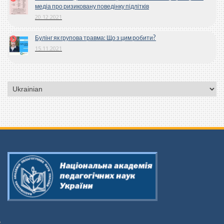
медіа про ризиковану поведінку підлітків
20.12.2021
Булінг як групова травма: Що з цим робити?
15.11.2021
Вибрати
мову