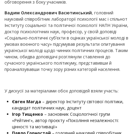
обговорення з боку учасників.
Вадим Олександрович Васютинський
, головний
науковий співробітник лабораторії психології мас і спільнот
Інституту соціальної та політичної психології НАПН України,
доктор психологічних наук, професор, у своїй доповіді
«Соціально-політичні суб’єкти в оцінках української молоді в
умовах воєнного часу» підсумував результати опитування
української молоді щодо чинних політичних процесів. Таким
чином, обидва доповідачі розглянули ставлення до
сучасного українського політикуму, представивши й
проаналізувавши точку зору різних категорій населення.
У дискусії за матеріалами обох доповідей взяли участь:
Євген Магда
– директор Інституту світової політики,
кандидат політичних наук, доцент
Ігор Тищенко
– засновник Соціологічної групи
«Рейтинг», автор проєкту «Покоління незалежності:
цінності та мотивації»
Павло Горностай
– головний науковий співробітник