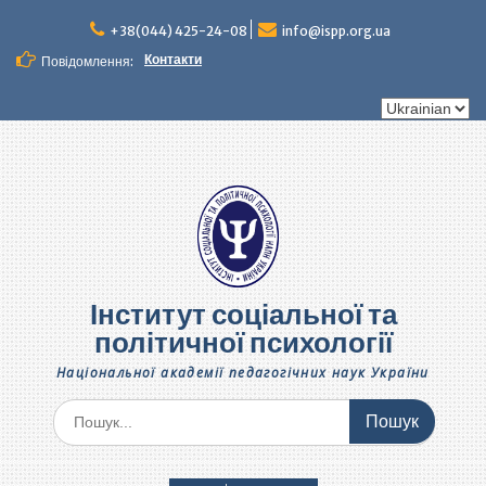
Перейти
до
+38(044) 425-24-08
info@ispp.org.ua
вмісту
Контакти
Повідомлення:
Вибрати
мову
Інститут соціальної та
політичної психології
Національної академії педагогічних наук України
Шукати: