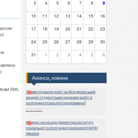
3
4
5
6
7
8
9
10
11
12
13
14
15
16
школи :
17
18
19
20
21
22
23
ії.
24
25
26
27
28
29
30
не
31
1
2
3
4
5
6
тавлено
о
Анонси, новини
икам ЗМІ,
Термін подання робіт на Всеукраїнський
конкурс студентських наукових робіт із
політичної психології продовжено!
07.07.2026
Конкурс на посаду директора Інституту
соціальної та політичної психології НАПН
України