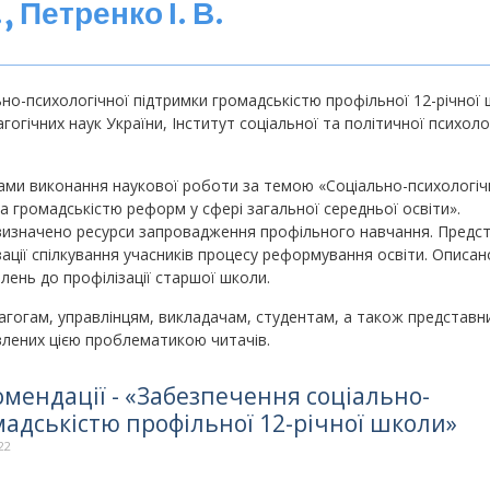
 Петренко І. В.
ьно-психологічної підтримки громадськістю профільної 12-річної 
огічних наук України, Інститут соціальної та політичної психолог
ами виконання наукової роботи за темою «Соціально-психологіч
 громадськістю реформ у сфері загальної середньої освіти».
 визначено ресурси запровадження профільного навчання. Предс
зації спілкування учасників процесу реформування освіти. Описан
ень до профілізації старшої школи.
гогам, управлінцям, викладачам, студентам, а також представн
влених цією проблематикою читачів.
мендації - «Забезпечення соціально-
мадськістю профільної 12-річної школи»
22