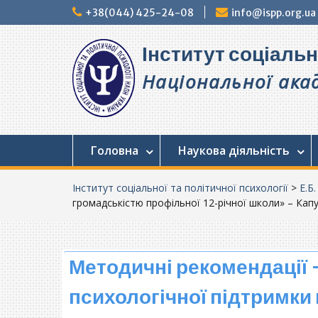
Перейти
+38(044) 425-24-08
info@ispp.org.ua
до
вмісту
Інститут соціальн
Національної акад
Головна
Наукова діяльність
Інститут соціальної та політичної психології
>
Е.Б
громадськістю профільної 12-річної школи» – Капус
Методичні рекомендації
психологічної підтримки