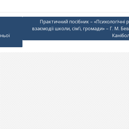
Практичний посібник – «Психологічні 
взаємодії школи, сім’ї, громади» – Г. М. Бевз
ньої
Канібо