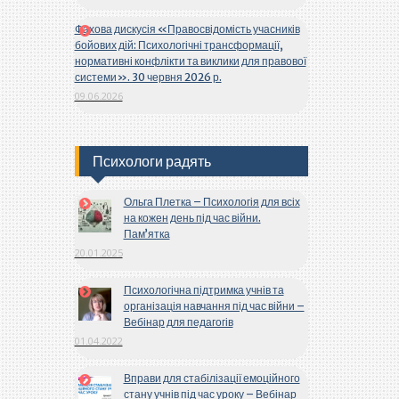
Фахова дискусія «Правосвідомість учасників
бойових дій: Психологічні трансформації,
нормативні конфлікти та виклики для правової
системи». 30 червня 2026 р.
09.06.2026
Психологи радять
Ольга Плетка – Психологія для всіх
на кожен день під час війни.
Пам’ятка
20.01.2025
Психологічна підтримка учнів та
організація навчання під час війни –
Вебінар для педагогів
01.04.2022
Вправи для стабілізації емоційного
стану учнів під час уроку – Вебінар