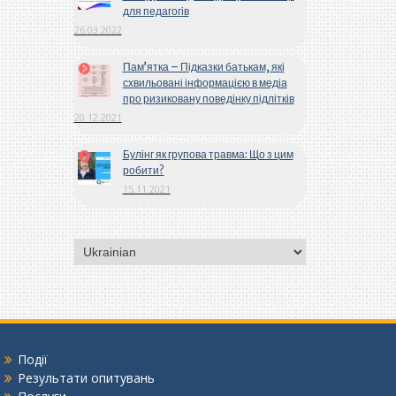
для педагогів
26.03.2022
Пам’ятка – Підказки батькам, які
схвильовані інформацією в медіа
про ризиковану поведінку підлітків
20.12.2021
Булінг як групова травма: Що з цим
робити?
15.11.2021
Вибрати
мову
Події
Результати опитувань