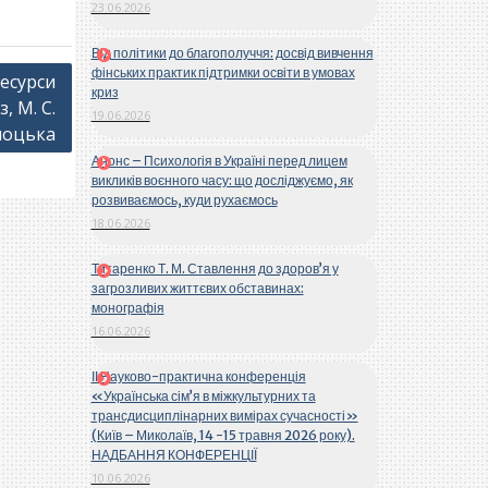
23.06.2026
Від політики до благополуччя: досвід вивчення
фінських практик підтримки освіти в умовах
ресурси
криз
, М. С.
19.06.2026
лоцька
Анонс – Психологія в Україні перед лицем
викликів воєнного часу: що досліджуємо, як
розвиваємось, куди рухаємось
18.06.2026
Титаренко Т. М. Ставлення до здоров’я у
загрозливих життєвих обставинах:
монографія
16.06.2026
ІІ Науково-практична конференція
«Українська сім’я в міжкультурних та
трансдисциплінарних вимірах сучасності»
(Київ – Миколаїв, 14 -15 травня 2026 року).
НАДБАННЯ КОНФЕРЕНЦІЇ
10.06.2026