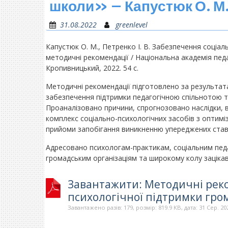
школи» – Капустюк О. М.,
31.08.2022
greenlevel
Капустюк О. М., Петренко І. В. Забезпечення соціал
методичні рекомендації / Національна академія педаг
Кропивницький, 2022. 54 с.
Методичні рекомендації підготовлено за результат
забезпечення підтримки педагогічною спільнотою та
Проаналізовано причини, спрогнозовано наслідки,
комплекс соціально-психологічних засобів з оптимі
прийоми запобігання виникненню упереджених ставл
Адресовано психологам-практикам, соціальним педа
громадським організаціям та широкому колу заціка
Завантажити: Методичні реко
психологічної підтримки гро
Завантажено разів: 179, розмір: 819.9 KB, дата: 31 Сер. 20