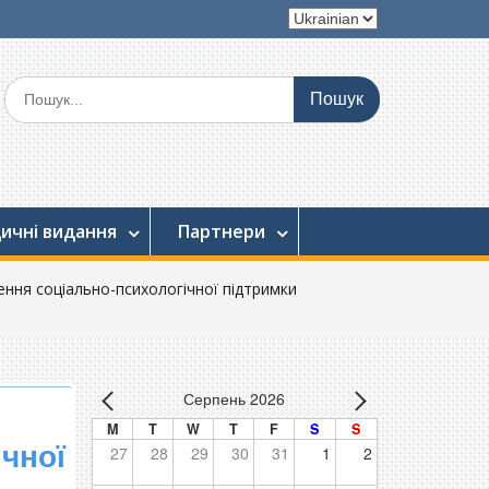
Вибрати
мову
Шукати:
ичні видання
Партнери
ення соціально-психологічної підтримки
Серпень 2026
M
T
W
T
F
S
S
ічної
27
28
29
30
31
1
2