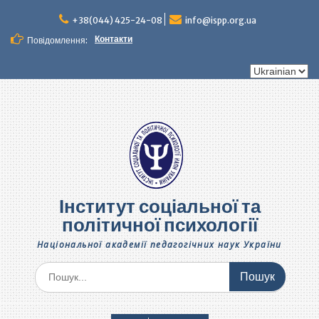
Перейти
до
+38(044) 425-24-08
info@ispp.org.ua
вмісту
Контакти
Повідомлення:
Вибрати
мову
Інститут соціальної та
політичної психології
Національної академії педагогічних наук України
Шукати: