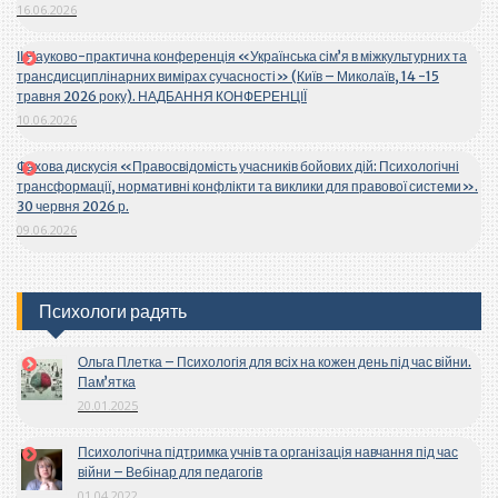
16.06.2026
ІІ Науково-практична конференція «Українська сім’я в міжкультурних та
трансдисциплінарних вимірах сучасності» (Київ – Миколаїв, 14 -15
травня 2026 року). НАДБАННЯ КОНФЕРЕНЦІЇ
10.06.2026
Фахова дискусія «Правосвідомість учасників бойових дій: Психологічні
трансформації, нормативні конфлікти та виклики для правової системи».
30 червня 2026 р.
09.06.2026
Психологи радять
Ольга Плетка – Психологія для всіх на кожен день під час війни.
Пам’ятка
20.01.2025
Психологічна підтримка учнів та організація навчання під час
війни – Вебінар для педагогів
01.04.2022