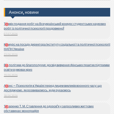
Анонси, новини
Термін подання робіт на Всеукраїнський конкурс студентських наукових
робіт із політичної психології продовжено!
07.07.2026
Конкурс на посаду директора Інституту соціальної та політичної психології
НАПН України
23.06.2026
Від політики до благополуччя: досвід вивчення фінських практик підтримки
освіти в умовах криз
19.06.2026
Анонс – Психологія в Україні перед лицем викликів воєнного часу: що
досліджуємо, як розвиваємось, куди рухаємось
18.06.2026
Титаренко Т. М. Ставлення до здоров’я у загрозливих життєвих
обставинах: монографія