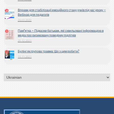
Вправи для стабілізації емоційного стану учнів під час уроку –
Вебінар для педагогів
26.03.2022
Пам’ятка – Підказки батькам, які схвильовані інформацією в
медіа про ризиковану поведінку підлітків
20.12.2021
Булінг як групова травма: Що з цим робити?
15.11.2021
Вибрати
мову