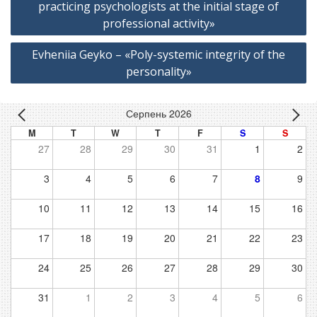
записів
practicing psychologists at the initial stage of
professional activity»
Evheniia Geyko – «Poly-systemic integrity of the
personality»
Серпень 2026
M
T
W
T
F
S
S
27
28
29
30
31
1
2
3
4
5
6
7
8
9
10
11
12
13
14
15
16
17
18
19
20
21
22
23
24
25
26
27
28
29
30
31
1
2
3
4
5
6