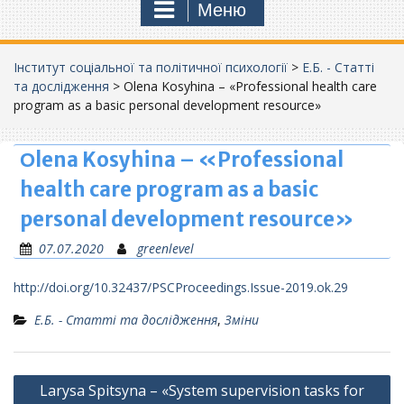
Меню
Інститут соціальної та політичної психології
>
Е.Б. - Статті
та дослідження
>
Оlena Kosyhina – «Professional health care
program as a basic personal development resource»
Оlena Kosyhina – «Professional
health care program as a basic
personal development resource»
07.07.2020
greenlevel
http://doi.org/10.32437/PSCProceedings.Issue-2019.ok.29
Е.Б. - Статті та дослідження
,
Зміни
Навігація
Larysa Spitsyna – «System supervision tasks for