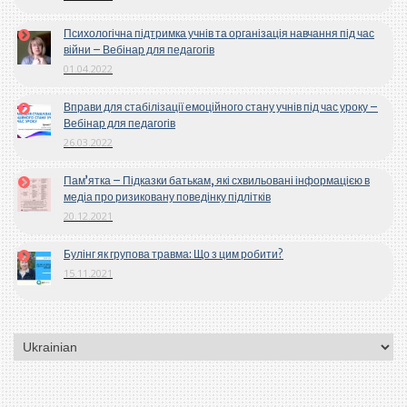
Психологічна підтримка учнів та організація навчання під час
війни – Вебінар для педагогів
01.04.2022
Вправи для стабілізації емоційного стану учнів під час уроку –
Вебінар для педагогів
26.03.2022
Пам’ятка – Підказки батькам, які схвильовані інформацією в
медіа про ризиковану поведінку підлітків
20.12.2021
Булінг як групова травма: Що з цим робити?
15.11.2021
Вибрати
мову