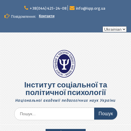
Перейти
до
+38(044) 425-24-08
info@ispp.org.ua
вмісту
Контакти
Повідомлення:
Вибрати
мову
Інститут соціальної та
політичної психології
Національної академії педагогічних наук України
Шукати: