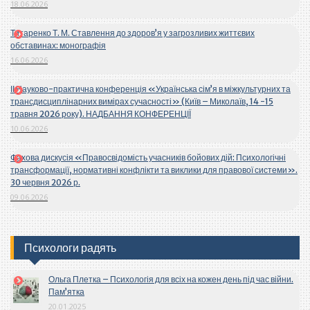
18.06.2026
Титаренко Т. М. Ставлення до здоров’я у загрозливих життєвих
обставинах: монографія
16.06.2026
ІІ Науково-практична конференція «Українська сім’я в міжкультурних та
трансдисциплінарних вимірах сучасності» (Київ – Миколаїв, 14 -15
травня 2026 року). НАДБАННЯ КОНФЕРЕНЦІЇ
10.06.2026
Фахова дискусія «Правосвідомість учасників бойових дій: Психологічні
трансформації, нормативні конфлікти та виклики для правової системи».
30 червня 2026 р.
09.06.2026
Психологи радять
Ольга Плетка – Психологія для всіх на кожен день під час війни.
Пам’ятка
20.01.2025