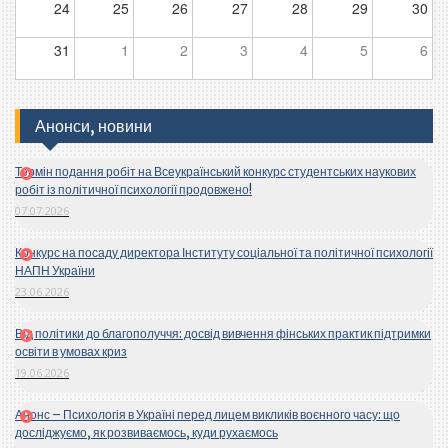
24
25
26
27
28
29
30
31
1
2
3
4
5
6
Анонси, новини
Термін подання робіт на Всеукраїнський конкурс студентських наукових
робіт із політичної психології продовжено!
07.07.2026
Конкурс на посаду директора Інституту соціальної та політичної психології
НАПН України
23.06.2026
Від політики до благополуччя: досвід вивчення фінських практик підтримки
освіти в умовах криз
19.06.2026
Анонс – Психологія в Україні перед лицем викликів воєнного часу: що
досліджуємо, як розвиваємось, куди рухаємось