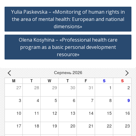
Навігація
Yulia Paskevska – «Monitoring of human rights in
записів
the area of mental health: European and national
dimensions»
Оlena Kosyhina – «Professional health care
program as a basic personal development
resource»
Серпень 2026
M
T
W
T
F
S
S
27
28
29
30
31
1
2
3
4
5
6
7
8
9
10
11
12
13
14
15
16
17
18
19
20
21
22
23