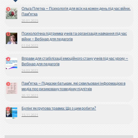
Ольга Плетка – Психологія для всіх на кожен день під час війни.
Пам’ятка
20.01.2025
Психологічна підтримка учнів та організація навчання під час
війни – Вебінар для педагогів
01.04.2022
Вправи для стабілізації емоційного стану учнів під час уроку –
Вебінар для педагогів
26.03.2022
Пам’ятка – Підказки батькам, які схвильовані інформацією в
медіа про ризиковану поведінку підлітків
20.12.2021
Булінг як групова травма: Що з цим робити?
15.11.2021