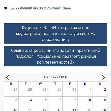
Е.Б. - Статті та дослідження
,
Зміни
Навігація
Куценко Е. В. – «Интеграция основ
записів
медиаграмотности в школьную систему
образования»
Семінар: «Професійні стандарти “практичний
психолог” і “соціальний педагог”: різниця
компетентностей»
Серпень 2026
M
T
W
T
F
S
S
27
28
29
30
31
1
2
3
4
5
6
7
8
9
10
11
12
13
14
15
16