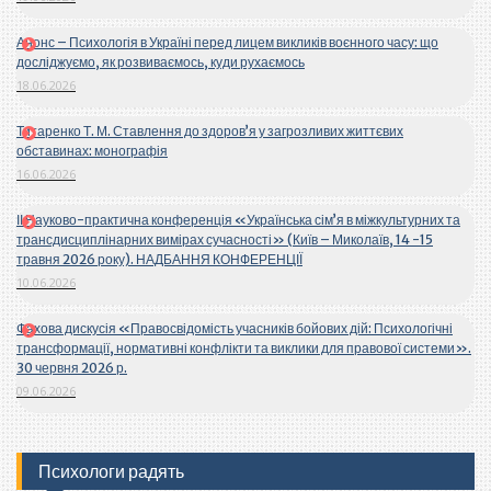
Анонс – Психологія в Україні перед лицем викликів воєнного часу: що
досліджуємо, як розвиваємось, куди рухаємось
18.06.2026
Титаренко Т. М. Ставлення до здоров’я у загрозливих життєвих
обставинах: монографія
16.06.2026
ІІ Науково-практична конференція «Українська сім’я в міжкультурних та
трансдисциплінарних вимірах сучасності» (Київ – Миколаїв, 14 -15
травня 2026 року). НАДБАННЯ КОНФЕРЕНЦІЇ
10.06.2026
Фахова дискусія «Правосвідомість учасників бойових дій: Психологічні
трансформації, нормативні конфлікти та виклики для правової системи».
30 червня 2026 р.
09.06.2026
Психологи радять