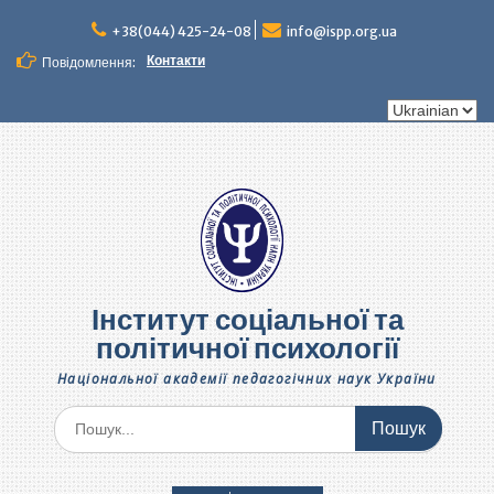
Перейти
до
+38(044) 425-24-08
info@ispp.org.ua
вмісту
Контакти
Повідомлення:
Вибрати
мову
Інститут соціальної та
політичної психології
Національної академії педагогічних наук України
Шукати: