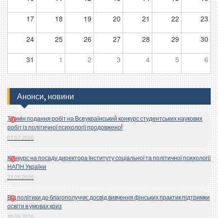
17
18
19
20
21
22
23
24
25
26
27
28
29
30
31
1
2
3
4
5
6
Анонси, новини
Термін подання робіт на Всеукраїнський конкурс студентських наукових
робіт із політичної психології продовжено!
07.07.2026
Конкурс на посаду директора Інституту соціальної та політичної психології
НАПН України
23.06.2026
Від політики до благополуччя: досвід вивчення фінських практик підтримки
освіти в умовах криз
19.06.2026