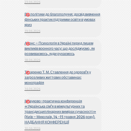
23.06.2026
Від політики до благополуччя: досвід вивчення
фінських практик підтримки освіти в умовах
криз
19.06.2026
Анонс – Психологія в Україні перед лицем
викликів воєнного часу: що досліджуємо, як
розвиваємось, куди рухаємось
18.06.2026
Титаренко Т. М. Ставлення до здоров’я у
загрозливих життєвих обставинах:
монографія
16.06.2026
ІІ Науково-практична конференція
«Українська сім’я в міжкультурних та
трансдисциплінарних вимірах сучасності»
(Київ – Миколаїв, 14 -15 травня 2026 року).
НАДБАННЯ КОНФЕРЕНЦІЇ
10.06.2026