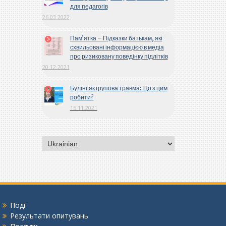
для педагогів
26.03.2022
Пам’ятка – Підказки батькам, які
схвильовані інформацією в медіа
про ризиковану поведінку підлітків
20.12.2021
Булінг як групова травма: Що з цим
робити?
15.11.2021
Вибрати
мову
Події
Результати опитувань