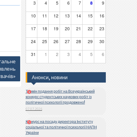
3
4
5
6
7
8
9
10
11
12
13
14
15
16
17
18
19
20
21
22
23
24
25
26
27
28
29
30
31
1
2
3
4
5
6
тальне
явлень
вачів»
Анонси, новини
Термін подання робіт на Всеукраїнський
конкурс студентських наукових робіт із
політичної психології продовжено!
07.07.2026
Конкурс на посаду директора Інституту
соціальної та політичної психології НАПН
України