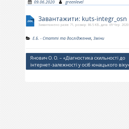
09.06.2020
greenlevel
Завантажити: kuts-integr_osn
Завантажено разів: 71, розмір: 86.5 KB, дата: 09 Чер. 2020
Е.Б. - Статті та дослідження
,
Зміни
Навігація
Янович О. О. – «Діагностика схильності до
інтернет-залежності у осіб юнацького віку
записів