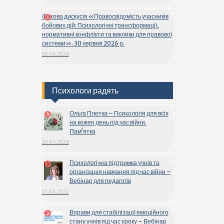
Фахова дискусія «Правосвідомість учасників
бойових дій: Психологічні трансформації,
нормативні конфлікти та виклики для правової
системи». 30 червня 2026 р.
09.06.2026
Психологи радять
Ольга Плетка – Психологія для всіх
на кожен день під час війни.
Пам’ятка
20.01.2025
Психологічна підтримка учнів та
організація навчання під час війни –
Вебінар для педагогів
01.04.2022
Вправи для стабілізації емоційного
стану учнів під час уроку – Вебінар