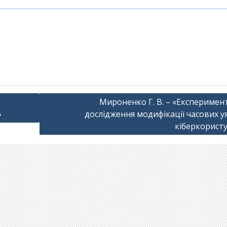
Мироненко Г. В. – «Експеримен
»
дослідження модифікації часових у
кіберкористу