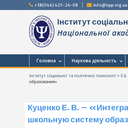
Перейти
+38(044) 425-24-08
info@ispp.org.ua
до
вмісту
Інститут соціальн
Національної акад
Головна
Наукова діяльність
Інститут соціальної та політичної психології
>
Е.Б
образования»
Куценко Е. В. – «Интегр
школьную систему обра