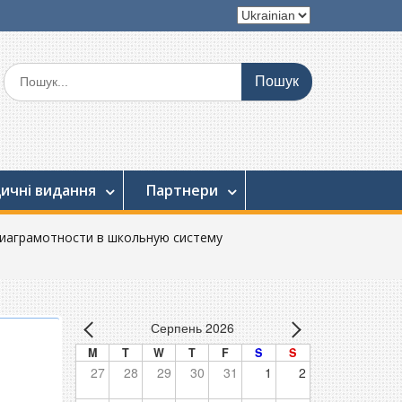
Вибрати
мову
Шукати:
ичні видання
Партнери
едиаграмотности в школьную систему
Серпень 2026
M
T
W
T
F
S
S
27
28
29
30
31
1
2