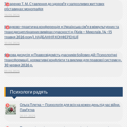
Титаренко Т. М. Ставлення до здоров’я у загрозливих життєвих
обставинах: монографія
16.06.2026
ІІ Науково-практична конференція «Українська сім’я в міжкультурних та
трансдисциплінарних вимірах сучасності» (Київ – Миколаїв, 14 -15
травня 2026 року). НАДБАННЯ КОНФЕРЕНЦІЇ
10.06.2026
Фахова дискусія «Правосвідомість учасників бойових дій: Психологічні
трансформації, нормативні конфлікти та виклики для правової системи».
30 червня 2026 р.
09.06.2026
Психологи радять
Ольга Плетка – Психологія для всіх на кожен день під час війни.
Пам’ятка
20.01.2025