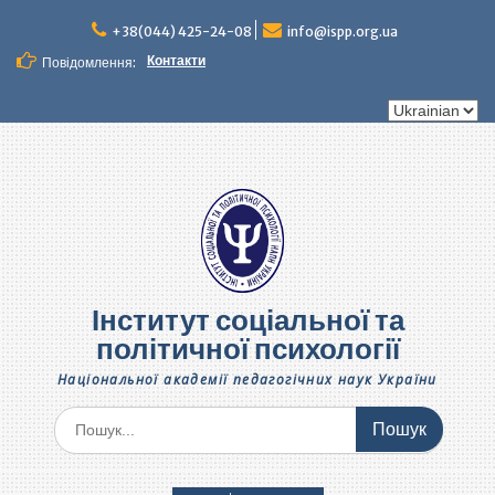
Перейти
до
+38(044) 425-24-08
info@ispp.org.ua
вмісту
Контакти
Повідомлення:
Вибрати
мову
Інститут соціальної та
політичної психології
Національної академії педагогічних наук України
Шукати: