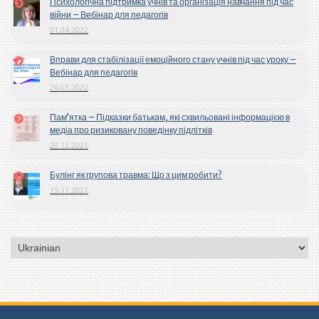
Психологічна підтримка учнів та організація навчання під час
війни – Вебінар для педагогів
01.04.2022
Вправи для стабілізації емоційного стану учнів під час уроку –
Вебінар для педагогів
26.03.2022
Пам’ятка – Підказки батькам, які схвильовані інформацією в
медіа про ризиковану поведінку підлітків
20.12.2021
Булінг як групова травма: Що з цим робити?
15.11.2021
Вибрати
мову