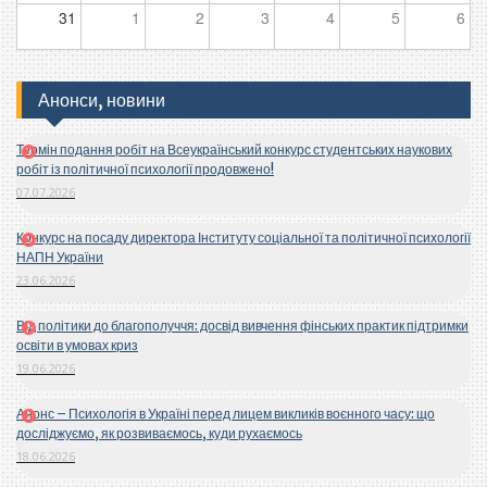
31
1
2
3
4
5
6
Анонси, новини
Термін подання робіт на Всеукраїнський конкурс студентських наукових
робіт із політичної психології продовжено!
07.07.2026
Конкурс на посаду директора Інституту соціальної та політичної психології
НАПН України
23.06.2026
Від політики до благополуччя: досвід вивчення фінських практик підтримки
освіти в умовах криз
19.06.2026
Анонс – Психологія в Україні перед лицем викликів воєнного часу: що
досліджуємо, як розвиваємось, куди рухаємось
18.06.2026