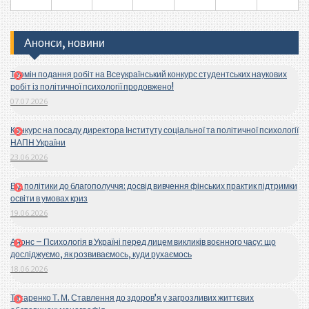
Анонси, новини
Термін подання робіт на Всеукраїнський конкурс студентських наукових
робіт із політичної психології продовжено!
07.07.2026
Конкурс на посаду директора Інституту соціальної та політичної психології
НАПН України
23.06.2026
Від політики до благополуччя: досвід вивчення фінських практик підтримки
освіти в умовах криз
19.06.2026
Анонс – Психологія в Україні перед лицем викликів воєнного часу: що
досліджуємо, як розвиваємось, куди рухаємось
18.06.2026
Титаренко Т. М. Ставлення до здоров’я у загрозливих життєвих