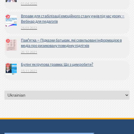
01.04.2022
Вправи для стабілізації емоційного стану учнів під час уроку –
Вебінар для педагогів
26.03.2022
Пам’ятка – Підказки батькам, які схвильовані інформацією в
медіа про ризиковану поведінку підлітків
20.12.2021
Булінг як групова травма: Що з цим робити?
15.11.2021
Вибрати
мову