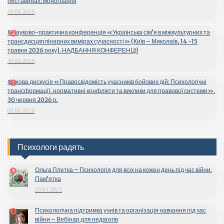
обставинах: монографія
16.06.2026
ІІ Науково-практична конференція «Українська сім’я в міжкультурних та
трансдисциплінарних вимірах сучасності» (Київ – Миколаїв, 14 -15
травня 2026 року). НАДБАННЯ КОНФЕРЕНЦІЇ
10.06.2026
Фахова дискусія «Правосвідомість учасників бойових дій: Психологічні
трансформації, нормативні конфлікти та виклики для правової системи».
30 червня 2026 р.
09.06.2026
Психологи радять
Ольга Плетка – Психологія для всіх на кожен день під час війни.
Пам’ятка
20.01.2025
Психологічна підтримка учнів та організація навчання під час
війни – Вебінар для педагогів