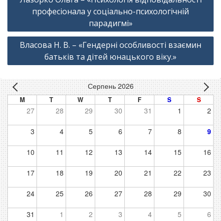
записів
професіонала у соціально-психологічній
парадигмі»
Власова Н. В. – «Гендерні особливості взаємин
батьків та дітей юнацького віку.»
Серпень 2026
M
T
W
T
F
S
S
27
28
29
30
31
1
2
3
4
5
6
7
8
9
10
11
12
13
14
15
16
17
18
19
20
21
22
23
24
25
26
27
28
29
30
31
1
2
3
4
5
6