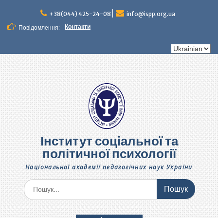
Перейти
до
+38(044) 425-24-08
info@ispp.org.ua
вмісту
Контакти
Повідомлення:
Вибрати
мову
Інститут соціальної та
політичної психології
Національної академії педагогічних наук України
Шукати: