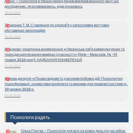
Анонс – Психологія в Україні перед лицем викликів воєнного часу: що
досліджуємо, як розвиваємось, куди рухаємось
18.06.2026
Титаренко Т. М. Ставлення до здоров’я у загрозливих життєвих
обставинах: монографія
16.06.2026
ІІ Науково-практична конференція «Українська сім’я в міжкультурних та
трансдисциплінарних вимірах сучасності» (Київ – Миколаїв, 14 -15
травня 2026 року). НАДБАННЯ КОНФЕРЕНЦІЇ
10.06.2026
Фахова дискусія «Правосвідомість учасників бойових дій: Психологічні
трансформації, нормативні конфлікти та виклики для правової системи».
30 червня 2026 р.
09.06.2026
Психологи радять
Ольга Плетка – Психологія для всіх на кожен день під час війни.