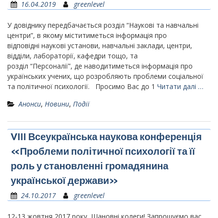
16.04.2019
greenlevel
У довіднику передбачається розділ “Наукові та навчальні
центри”, в якому міститиметься інформація про
відповідні наукові установи, навчальні заклади, центри,
відділи, лабораторії, кафедри тощо, та
розділ “Персоналії”, де наводитиметься інформація про
українських учених, що розробляють проблеми соціальної
та політичної психології. Просимо Вас до 1
Читати далі …
Анонси
,
Новини
,
Події
VІІІ Всеукраїнська наукова конференція
«Проблеми політичної психології та її
роль у становленні громадянина
української держави»
24.10.2017
greenlevel
12-13 жовтня 2017 року Шановні колеги! Запрошуємо вас