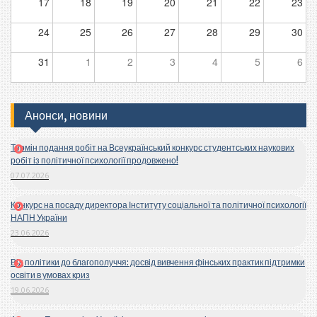
17
18
19
20
21
22
23
24
25
26
27
28
29
30
31
1
2
3
4
5
6
Анонси, новини
Термін подання робіт на Всеукраїнський конкурс студентських наукових
робіт із політичної психології продовжено!
07.07.2026
Конкурс на посаду директора Інституту соціальної та політичної психології
НАПН України
23.06.2026
Від політики до благополуччя: досвід вивчення фінських практик підтримки
освіти в умовах криз
19.06.2026