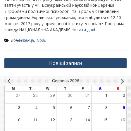
взяти участь у VІІІ Всеукраїнській науковій конференції
«Проблеми політичної психології та її роль у становленні
громадянина Української держави», яка відбудеться 12-13
жовтня 2017 року у приміщенні Інституту соціал • Програма
заходу НАЦІОНАЛЬНА АКАДЕМІЯ
Читати далі …
Конференції
,
Події
Навігація
Новіші записи
за
записами
Серпень 2026
M
T
W
T
F
S
S
27
28
29
30
31
1
2
3
4
5
6
7
8
9
10
11
12
13
14
15
16