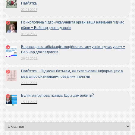
Пам’ятка
20.01.2025
Психологічна підтримка учнів та організація навчання під час
війни – Вебінар для педагогів
01.04.2022
Вправи для стабілізації емоційного стану учнів під час уроку –
Вебінар для педагогів
26.03.2022
Пам’ятка – Підказки батькам, які схвильовані інформацією в
медіа про ризиковану поведінку підлітків
20.12.2021
Булінг як групова травма: Що з цим робити?
15.11.2021
Вибрати
мову