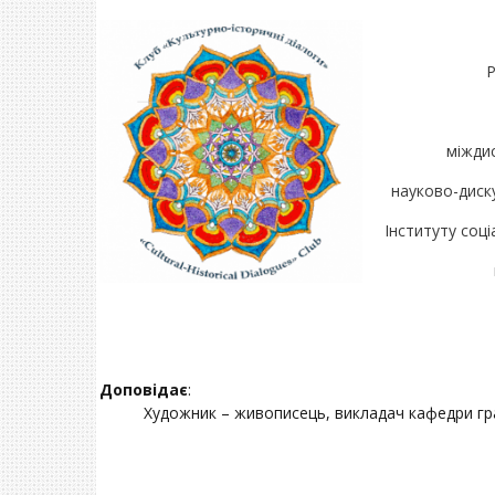
Р
міжди
науково-диску
Інституту соці
Доповідає
:
Художник – живописець, викладач кафедри г