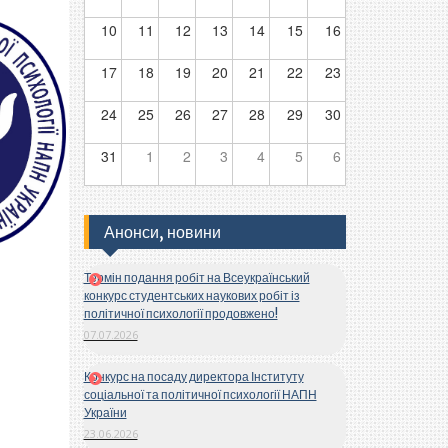
10
11
12
13
14
15
16
17
18
19
20
21
22
23
24
25
26
27
28
29
30
31
1
2
3
4
5
6
Анонси, новини
Термін подання робіт на Всеукраїнський
конкурс студентських наукових робіт із
політичної психології продовжено!
07.07.2026
Конкурс на посаду директора Інституту
соціальної та політичної психології НАПН
України
23.06.2026