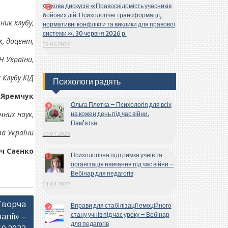
Фахова дискусія «Правосвідомість учасників
бойових дій: Психологічні трансформації,
ник клубу,
нормативні конфлікти та виклики для правової
системи». 30 червня 2026 р.
к, доцент,
09.06.2026
Н України,
 Клубу КІД
Психологи радять
 Яремчук
Ольга Плетка – Психологія для всіх
чних наук,
на кожен день під час війни.
Пам’ятка
ва України
20.01.2025
ч Саєнко
Психологічна підтримка учнів та
організація навчання під час війни –
Вебінар для педагогів
01.04.2022
Творча
Вправи для стабілізації емоційного
апії» –
стану учнів під час уроку – Вебінар
для педагогів