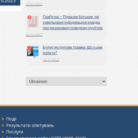
10.2023
26.03.2022
Пам’ятка – Підказки батькам, які
схвильовані інформацією в медіа
про ризиковану поведінку підлітків
20.12.2021
Булінг як групова травма: Що з цим
робити?
15.11.2021
Вибрати
мову
Події
Результати опитувань
Послуги