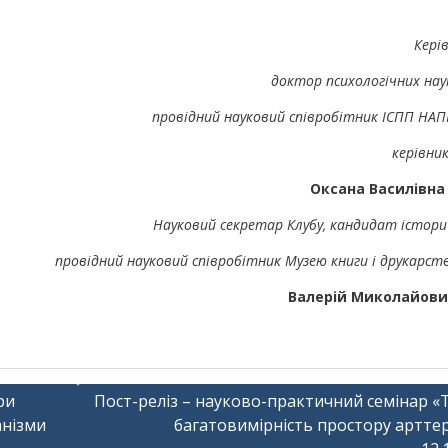
Керів
доктор психологічних нау
провідний науковий співробітник ІСПП НАП
керівник
Оксана Василівна
Науковий секретар Клубу, кандидат істори
провідний науковий співробітник Музею книги і друкарст
Валерій Миколайови
ри
Пост-реліз – науково-практичний семінар «
анізми
багатовимірність простору арттер