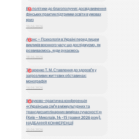
Від політики до благополуччя: досвід вивчення
фінських практик підтримки освіти в умовах
криз
19.06.2026
Анонс – Психологія в Україні перед лицем
викликів воєнного часу: що досліджуємо, як
розвиваємось, куди рухаємось
18.06.2026
Титаренко Т. М. Ставлення до здоров’я у
загрозливих життєвих обставинах:
монографія
16.06.2026
ІІ Науково-практична конференція
«Українська сім’я в міжкультурних та
трансдисциплінарних вимірах сучасності»
(Київ – Миколаїв, 14 -15 травня 2026 року).
НАДБАННЯ КОНФЕРЕНЦІЇ
10.06.2026