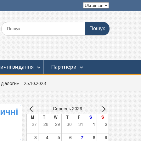
Вибрати
мову
Шукати:
ичні видання
Партнери
діалоги» – 25.10.2023
Серпень 2026
ичні
M
T
W
T
F
S
S
27
28
29
30
31
1
2
3
4
5
6
7
8
9