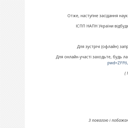
Отже, наступне засідання наук
ІСПП НАПН України відбуде
Для зустрічі (офлайн) зап
Для онлайн-участі заходьте, будь л
pwd=ZFFt
(
З повагою і побажан