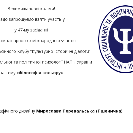
Вельмишановні колеги!
адо запрошуємо взяти участь у
у 47-му засіданні
сциплінарного з міжнародною участю
сійного Клубу “Культурно-історичні діалоги”
альної та політичної психології НАПН України
на тему «
Філософія кольору
»
рафічного дизайну
Мирослава Перевальська (Пшенична)