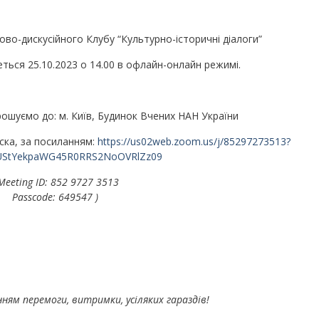
ово-дискусійного Клубу “Культурно-історичні діалоги”
ться 25.10.2023 о 14.00 в офлайн-онлайн режимі.
рошуємо до: м. Київ, Будинок Вчених НАН України
аска, за посиланням:
https://us02web.zoom.us/j/85297273513?
UStYekpaWG45R0RRS2NoOVRlZz09
 Meeting ID: 852 9727 3513
Passcode: 649547 )
ням перемоги, витримки, усіляких гараздів!