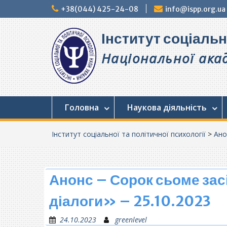
Перейти
+38(044) 425-24-08
info@ispp.org.ua
до
вмісту
Інститут соціальн
Національної акад
Головна
Наукова діяльність
Інститут соціальної та політичної психології
>
Ано
Анонс – Сорок сьоме за
діалоги» – 25.10.2023
24.10.2023
greenlevel