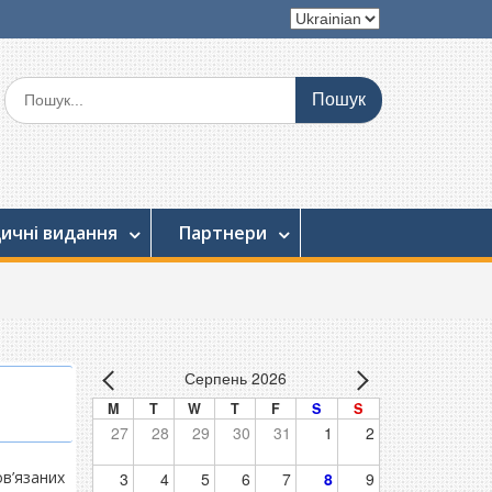
Вибрати
мову
Шукати:
ичні видання
Партнери
Серпень 2026
M
T
W
T
F
S
S
27
28
29
30
31
1
2
в’язаних
3
4
5
6
7
8
9