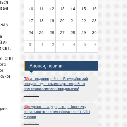
ться
вані
10
11
12
13
14
15
16
17
18
19
20
21
22
23
ни у
24
25
26
27
28
29
30
а
й як
31
1
2
3
4
5
6
R CBT
.
ня ІСПП
кого
Анонси, новини
ої
дської
Термін подання робіт на Всеукраїнський
конкурс студентських наукових робіт із
політичної психології продовжено!
07.07.2026
Конкурс на посаду директора Інституту
дини
соціальної та політичної психології НАПН
України
23.06.2026