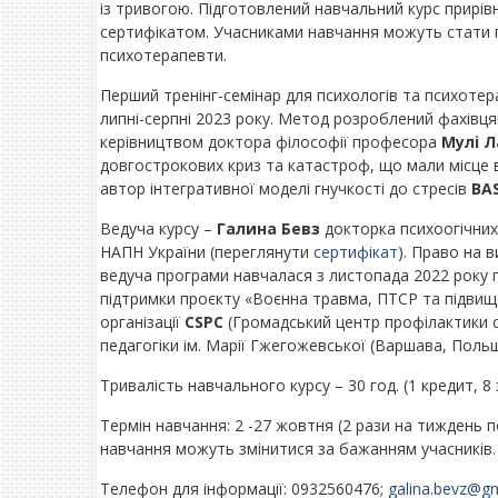
із тривогою. Підготовлений навчальний курс прирівн
сертифікатом. Учасниками навчання можуть стати пс
психотерапевти.
Перший тренінг-семінар для психологів та психоте
липні-серпні 2023 року. Метод розроблений фахівця
керівництвом доктора філософії професора
Мулі 
довгострокових криз та катастроф, що мали місце в 
автор інтегративної моделі гнучкості до стресів
BAS
Ведуча курсу –
Галина Бевз
докторка психоогічних 
НАПН України (переглянути
сертифікат
). Право на
ведуча програми навчалася з листопада 2022 року п
підтримки проєкту «Воєнна травма, ПТСР та підвищен
організації
CSPC
(Громадський центр профілактики ст
педагогіки ім. Марії Гжегожевської (Варшава, Польщ
Тривалість навчального курсу – 30 год. (1 кредит, 8
Термін навчання: 2 -27 жовтня (2 рази на тиждень по 
навчання можуть змінитися за бажанням учасників.
Телефон для інформації: 0932560476;
galina.bevz@g