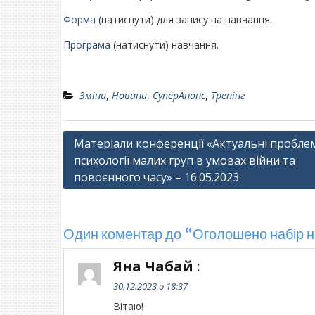
Форма
(натиснути) для запису на навчання.
Програма
(натиснути) навчання.
Зміни
,
Новини
,
СуперАнонс
,
Тренінг
Навігація
Матеріали конференції «Актуальні пробле
психології малих груп в умовах війни та
записів
повоєнного часу» – 16.05.2023
Один коментар до “Оголошено набір 
Яна Чабай
:
30.12.2023 о 18:37
Вітаю!