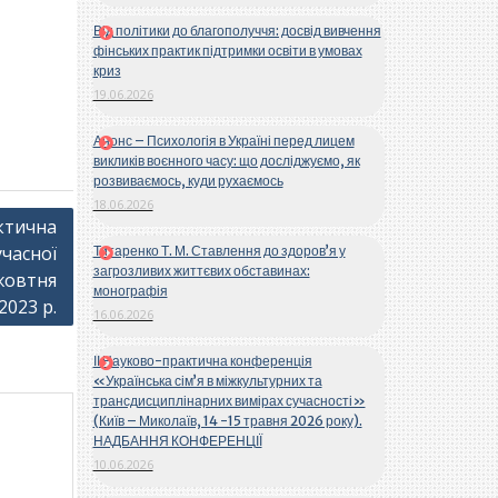
Від політики до благополуччя: досвід вивчення
фінських практик підтримки освіти в умовах
криз
19.06.2026
Анонс – Психологія в Україні перед лицем
викликів воєнного часу: що досліджуємо, як
розвиваємось, куди рухаємось
18.06.2026
актична
учасної
Титаренко Т. М. Ставлення до здоров’я у
загрозливих життєвих обставинах:
 жовтня
монографія
2023 р.
16.06.2026
ІІ Науково-практична конференція
«Українська сім’я в міжкультурних та
трансдисциплінарних вимірах сучасності»
(Київ – Миколаїв, 14 -15 травня 2026 року).
НАДБАННЯ КОНФЕРЕНЦІЇ
10.06.2026