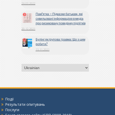
26.03.2022
Пам’ятка – Підказки батькам, які
схвильовані інформацією в медіа
про ризиковану поведінку підлітків
20.12.2021
Булінг як групова травма: Що з цим
робити?
15.11.2021
Вибрати
мову
Події
Результати опитувань
Послуги