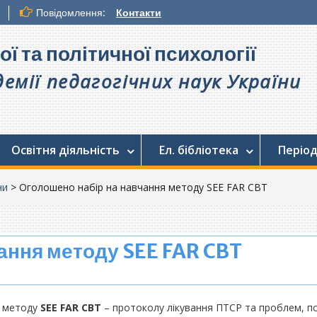
Повідомлення:
Контакти
ої та політичної психології
емії педагогічних наук України
Освітня діяльність
Ел. бібліотека
Період
ни
>
Оголошено набір на навчання методу SEE FAR CBT
ання методу SEE FAR CBT
ю методу
SEE FAR CBT
– протоколу лікування ПТСР та проблем, по