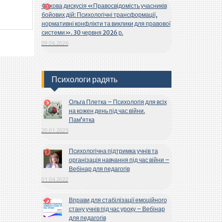
Фахова дискусія «Правосвідомість учасників
бойових дій: Психологічні трансформації,
нормативні конфлікти та виклики для правової
системи». 30 червня 2026 р.
09.06.2026
Психологи радять
Ольга Плетка – Психологія для всіх
на кожен день під час війни.
Пам’ятка
20.01.2025
Психологічна підтримка учнів та
організація навчання під час війни –
Вебінар для педагогів
01.04.2022
Вправи для стабілізації емоційного
стану учнів під час уроку – Вебінар
для педагогів