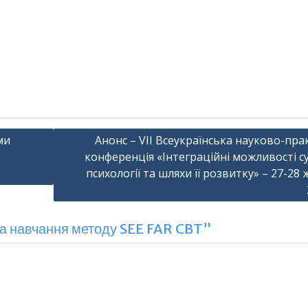
ми
Анонс – VII Всеукраїнська науково-пр
конференція «Інтеграційні можливості с
психології та шляхи її розвитку» – 27-28
на навчання методу SEE FAR CBT”