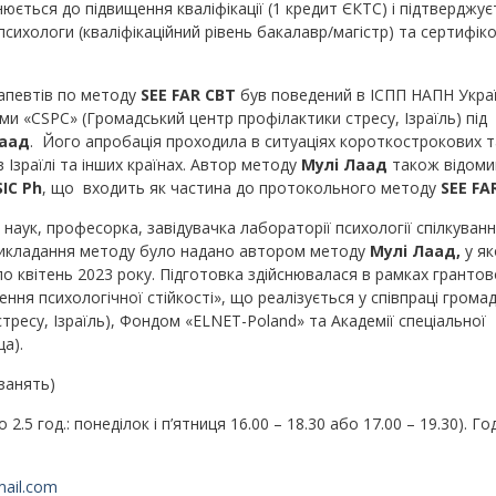
юється до підвищення кваліфікації (1 кредит ЄКТС) і підтверджує
ихологи (кваліфікаційний рівень бакалавр/магістр) та сертифіко
рапевтів по методу
SEE FAR CBT
був поведений в ІСПП НАПН Украї
ми «CSPC» (Громадський центр профілактики стресу, Ізраїль) під
Лаад
. Його апробація проходила в ситуаціях короткострокових т
Ізраїлі та інших країнах. Автор методу
Мулі Лаад
також відоми
IC Ph
, що входить як частина до протокольного методу
SEE FA
наук, професорка, завідувачка лабораторії психології спілкуван
 викладання методу було надано автором методу
Мулі Лаад,
у я
о квітень 2023 року. Підготовка здійснювалася в рамках грантов
ня психологічної стійкості», що реалізується у співпраці грома
ресу, Ізраїль), Фондом «ELNET-Poland» та Академії спеціальної
а).
 занять)
2.5 год.: понеділок і п’ятниця 16.00 – 18.30 або 17.00 – 19.30). Го
mail.com