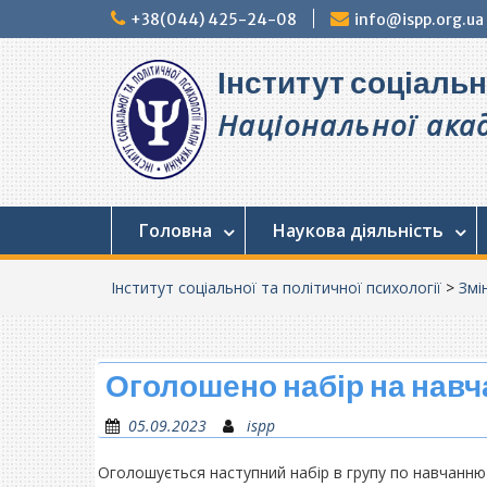
Перейти
+38(044) 425-24-08
info@ispp.org.ua
до
вмісту
Інститут соціальн
Національної акад
Головна
Наукова діяльність
Інститут соціальної та політичної психології
>
Змі
Оголошено набір на навч
05.09.2023
ispp
Оголошується наступний набір в групу по навчанн