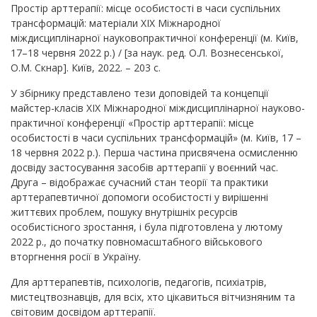
Простір арттерапії: місце особистості в часи суспільних
трансформацій: матеріали ХІХ Міжнародної
міждисциплінарної науковопрактичної конференції (м. Київ,
17–18 червня 2022 р.) / [за наук. ред. О.Л. Вознесенської,
О.М. Скнар]. Київ, 2022. – 203 с.
У збірнику представлено тези доповідей та концепції
майстер-класів ХІХ Міжнародної міждисциплінарної науково-
практичної конференції «Простір арттерапії: місце
особистості в часи суспільних трансформацій» (м. Київ, 17 –
18 червня 2022 р.). Перша частина присвячена осмисленню
досвіду застосування засобів арттерапії у воєнний час.
Друга – відображає сучасний стан теорії та практики
арттерапевтичної допомоги особистості у вирішенні
життєвих проблем, пошуку внутрішніх ресурсів
особистісного зростання, і була підготовлена у лютому
2022 р., до початку повномасштабного військового
вторгнення росії в Україну.
Для арттерапевтів, психологів, педагогів, психіатрів,
мистецтвознавців, для всіх, хто цікавиться вітчизняним та
світовим досвідом арттерапії.