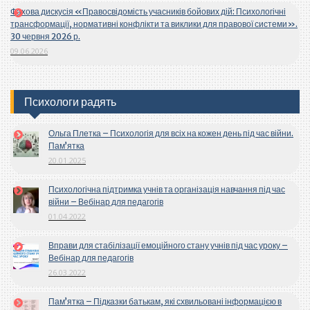
Фахова дискусія «Правосвідомість учасників бойових дій: Психологічні
трансформації, нормативні конфлікти та виклики для правової системи».
30 червня 2026 р.
09.06.2026
Психологи радять
Ольга Плетка – Психологія для всіх на кожен день під час війни.
Пам’ятка
20.01.2025
Психологічна підтримка учнів та організація навчання під час
війни – Вебінар для педагогів
01.04.2022
Вправи для стабілізації емоційного стану учнів під час уроку –
Вебінар для педагогів
26.03.2022
Пам’ятка – Підказки батькам, які схвильовані інформацією в