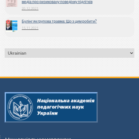
медіа про ризиковану поведінку підлітків
20.12.2021
Булінг як групова травма: Що з цим робити?
15.11.2021
Вибрати
мову