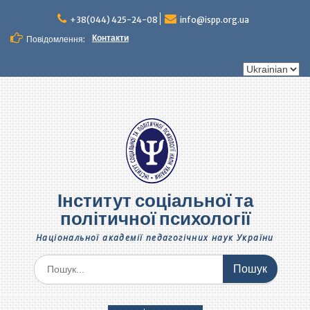
Перейти
до
+38(044) 425-24-08
info@ispp.org.ua
вмісту
Контакти
Повідомлення:
Вибрати
мову
Інститут соціальної та
політичної психології
Національної академії педагогічних наук України
Шукати: