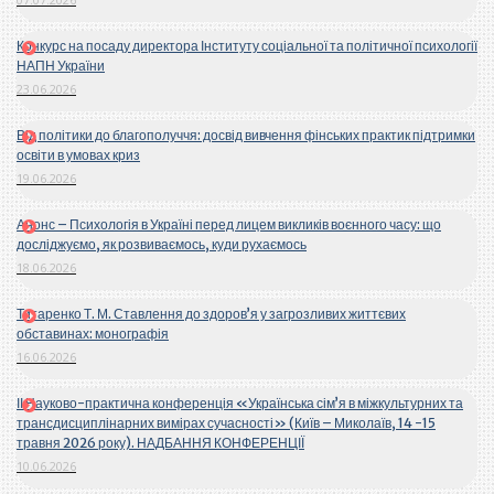
Конкурс на посаду директора Інституту соціальної та політичної психології
НАПН України
23.06.2026
Від політики до благополуччя: досвід вивчення фінських практик підтримки
освіти в умовах криз
19.06.2026
Анонс – Психологія в Україні перед лицем викликів воєнного часу: що
досліджуємо, як розвиваємось, куди рухаємось
18.06.2026
Титаренко Т. М. Ставлення до здоров’я у загрозливих життєвих
обставинах: монографія
16.06.2026
ІІ Науково-практична конференція «Українська сім’я в міжкультурних та
трансдисциплінарних вимірах сучасності» (Київ – Миколаїв, 14 -15
травня 2026 року). НАДБАННЯ КОНФЕРЕНЦІЇ
10.06.2026