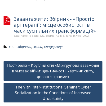
Завантажити: Збірник - «Простір
арттерапії: місце особистості в
часи суспільних трансформацій»
Завантажено разів: 322, розмір: 4.3 MB, дата: 16 Чер. 2022
Е.Б. - Збірники
,
Зміни
,
Конференції
Навігація
Пост-реліз – Круглий стіл «Міжгрупова взаємодія
записів
в умовах війни: ідентичності, картини світу,
долання травми»
The VІth Inter-Institutional Seminar: Cyber
Socialization in the Conditions of Increased
Uncertainty