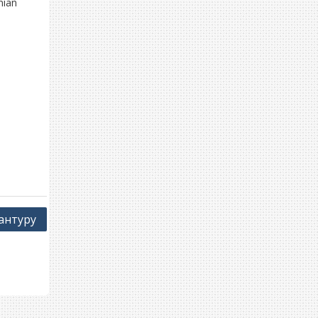
nian
антуру