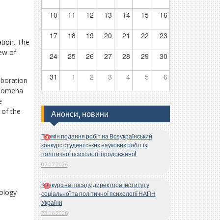
10
11
12
13
14
15
16
17
18
19
20
21
22
23
ation. The
iew of
24
25
26
27
28
29
30
31
1
2
3
4
5
6
aboration
enomena
e
 of the
Анонси, новини
Термін подання робіт на Всеукраїнський
конкурс студентських наукових робіт із
політичної психології продовжено!
07.07.2026
Конкурс на посаду директора Інституту
hology
соціальної та політичної психології НАПН
України
23.06.2026