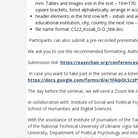
mm. Tables and images size in the text – 104×170; c
square brackets, listed alphabetically; arrange in ac
header elements: in the first row left – initials and
educational institution, city, country; the next row – t
file name format: CS22_Kozak_O.O._title.doc
Participants can also submit a pre-recorded presentati
We ask you to use the recommended formatting. Authors 
Submission link:
https://easychair.org/conferences
In case you want to take part in the seminar as a listene
https://docs.google.com/forms/d/e/1FAIpQLSc
The day before the seminar, we will send a Zoom link to
In collaboration with:
Institute of Social and Political 
School of Humanities and Digital Sciences.
With the assistance of Institute of Journalism of the 
of the National Technical University of Ukraine «Igor Si
University, Department of Political Psychology and Int