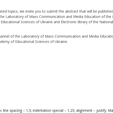
ed topics, we invite you to submit the abstract that will be published
f the Laboratory of Mass Communication and Media Education of the I
 Educational Sciences of Ukraine and Electronic library of the Nation
 channel of the Laboratory of Mass Communication and Media Educati
cademy of Educational Sciences of Ukraine.
ine spacing – 1,5; indentation special – 1,25; alignment – justify. Ma