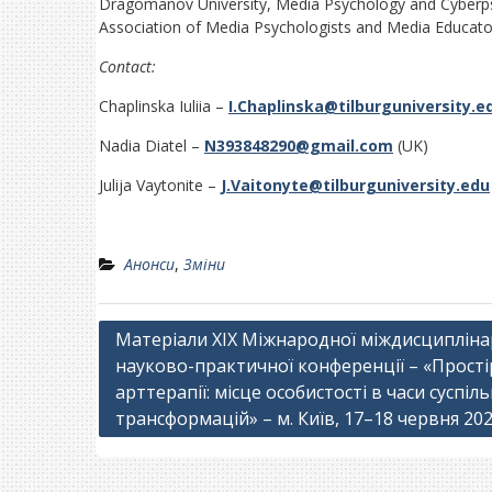
Dragomanov University, Media Psychology and Cyberpsy
Association of Media Psychologists and Media Educato
Contact:
Chaplinska Iuliia –
I.Chaplinska@tilburguniversity.e
Nadia Diatel –
N393848290@gmail.com
(UK)
Julija Vaytonite –
J.Vaitonyte@tilburguniversity.edu
Анонси
,
Зміни
Навігація
Матеріали ХІХ Міжнародної міждисципліна
науково-­практичної конференції – «Прості
записів
арттерапії: місце особистості в часи суспіл
трансформацій» – м. Київ, 17–18 червня 202