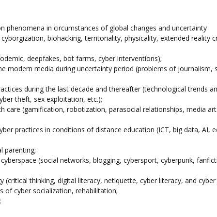
tion phenomena in circumstances of global changes and uncertainty
rgization, biohacking, territoriality, physicality, extended reality cri
fodemic, deepfakes, bot farms, cyber interventions);
the modern media during uncertainty period (problems of journalism, s
ctices during the last decade and thereafter (technological trends a
cyber theft, sex exploitation, etc.);
h care (gamification, robotization, parasocial relationships, media art
yber practices in conditions of distance education (ICT, big data, AI, 
l parenting;
 cyberspace (social networks, blogging, cybersport, cyberpunk, fanfict
ritical thinking, digital literacy, netiquette, cyber literacy, and cyber
f cyber socialization, rehabilitation;
;