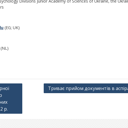
chology Divisions Junior Academy of Sciences of Ukraine, the Ukrai
rs
du
(EG; UK)
(NL)
рної
Триває прийом документів в аспір
р
ьних
2 р.