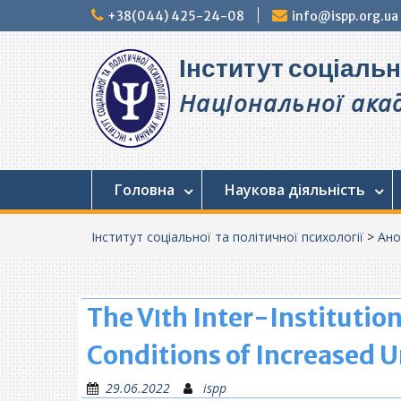
Перейти
+38(044) 425-24-08
info@ispp.org.ua
до
вмісту
Інститут соціальн
Національної акад
Головна
Наукова діяльність
Інститут соціальної та політичної психології
>
Ано
The VІth Inter-Institution
Conditions of Increased U
29.06.2022
ispp