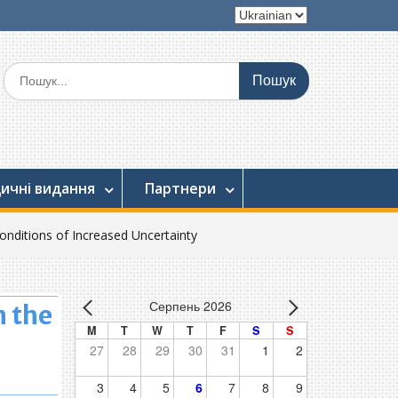
Вибрати
мову
Шукати:
ичні видання
Партнери
 Conditions of Increased Uncertainty
Серпень 2026
n the
M
T
W
T
F
S
S
27
28
29
30
31
1
2
3
4
5
6
7
8
9