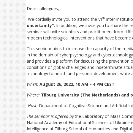
Dear colleagues,
th
We cordially invite you to attend the VI
inter-institut
uncertainty”.
In addition, we invite you to share the 
seminar will unite scientists and practitioners from dif
modern technological interventions that have become c
This seminar aims to increase the capacity of the media 
in the domain of cyberpsychology and cybertechnology.
and provides a platform for discussing the prevention o
conditions of global challenges and indeterminate situa
technology to health and personal development while a
When:
August 26, 2022, 10 AM – 4 PM CEST
Where:
Tilburg University (The Netherlands) and 
Host:
Department of Cognitive Science and Artificial Int
The seminar is offered by
the Laboratory of Mass Commun
National Academy of Educational Sciences of Ukraine in
Intelligence at Tilburg School of Humanities and Digital