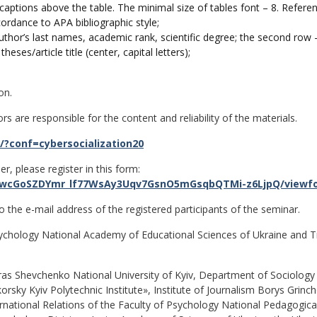
aptions above the table. The minimal size of tables font – 8. Referen
cordance to APA bibliographic style;
 author’s last names, academic rank, scientific degree; the second row 
heses/article title (center, capital letters);
on.
are responsible for the content and reliability of the materials.
/?conf=cybersocialization20
r, please register in this form:
zPwcGoSZDYmr_lf77WsAy3Uqv7GsnO5mGsqbQTMi-z6LjpQ/viewfo
 the e-mail address of the registered participants of the seminar.
Psychology National Academy of Educational Sciences of Ukraine and T
Taras Shevchenko National University of Kyiv, Department of Sociolog
korsky Kyiv Polytechnic Institute», Institute of Journalism Borys Grinc
ernational Relations of the Faculty of Psychology National Pedagogica