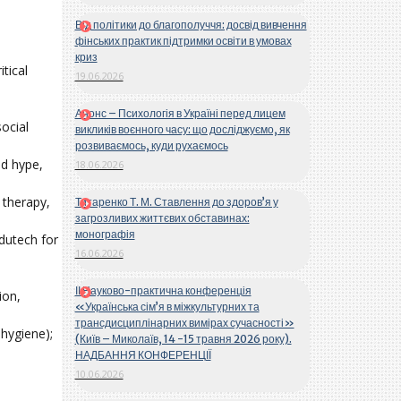
Від політики до благополуччя: досвід вивчення
фінських практик підтримки освіти в умовах
криз
tical
19.06.2026
Анонс – Психологія в Україні перед лицем
ocial
викликів воєнного часу: що досліджуємо, як
розвиваємось, куди рухаємось
nd hype,
18.06.2026
 therapy,
Титаренко Т. М. Ставлення до здоров’я у
загрозливих життєвих обставинах:
монографія
edutech for
16.06.2026
ІІ Науково-практична конференція
ion,
«Українська сім’я в міжкультурних та
трансдисциплінарних вимірах сучасності»
 hygiene);
(Київ – Миколаїв, 14 -15 травня 2026 року).
НАДБАННЯ КОНФЕРЕНЦІЇ
10.06.2026