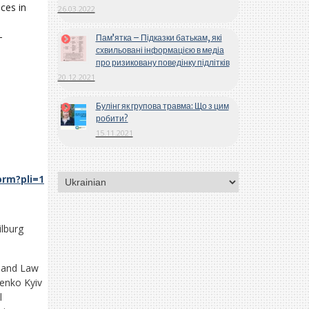
ces in
26.03.2022
–
Пам’ятка – Підказки батькам, які
схвильовані інформацією в медіа
про ризиковану поведінку підлітків
20.12.2021
Булінг як групова травма: Що з цим
робити?
15.11.2021
Вибрати
rm?pli=1
мову
ilburg
y and Law
henko Kyiv
l