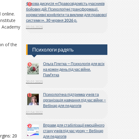
Фахова дискусія «Правосвідомість учасників
бойових дій: Психологічні трансформації,
 online.
нормативні конфлікти та виклики для правової
nstitute
системи». 30 червня 2026 р.
al Academy
09.06.2026
on of the
Психологи радять
Ольга Плетка – Психологія для всіх
на кожен день під час війни.
Пам’ятка
20.01.2025
Психологічна підтримка учнів та
організація навчання під час війни –
Вебінар для педагогів
01.04.2022
Вправи для стабілізації емоційного
стану учнів під час уроку – Вебінар
rgins: 20
для педагогів