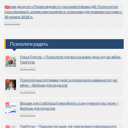
Фахова дискусія «Правосвідомість учасників бойових дій: Психологічні
трансформації, нормативні конфлікти та виклики для правової системи».
30 червня 2026 р.
09.06.2026
Психологи радять
Ольга Плетка – Психологія для всіх на кожен день під час війни.
Пам’ятка
20.01.2025
Психологічна підтримка учнів та організація навчання під час
війни – Вебінар для педагогів
01.04.2022
Вправи для стабілізації емоційного стану учнів під час уроку –
Вебінар для педагогів
26.03.2022
Пам’ятка – Підказки батькам, які схвильовані інформацією в