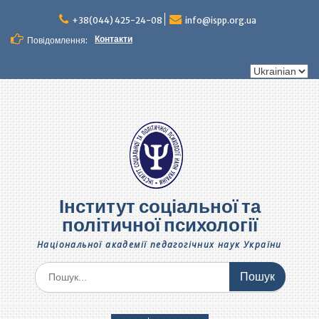
Перейти
до
+38(044) 425-24-08
info@ispp.org.ua
вмісту
Контакти
Повідомлення:
Вибрати
мову
Інститут соціальної та
політичної психології
Національної академії педагогічних наук України
Шукати: