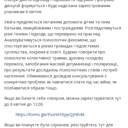
дискусій формується і буде надіслана зареєстрованим
учасникам 6 квітня.
Увага приділяється питанням допомоги дітям та їхнім
батькам, евакуйованим і постраждалим. Розглядатимуться
різні техніки і підходи, що перевірено на практиці.
Аналізуватимуться психологічні феномени, що
спостерігаються в різних громадах і підсистемах
суспільства, зокрема в освіті. Будемо говорити про
психологію колективної травми, духовну складову
перемоги, запобігання масовій дегуманізації і поляризації,
про результати досліджень психологічних станів і потреб
населення. Обміняємося досвідом консультування з
конкретних проблем: як навчитися спати під час війни, як
позбавитися образи тощо.
Якщо ви бачите себе спікером, можна зареєструватися тут
до 6 квітня до 12.00.
https://forms.gle/PxzHeS9jqvQJr9h4A
Якщо ви плануєте бути слухачем, реєструйтесь тут для