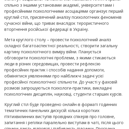
спільно з іншими установами академії, університетами і
професійними психологічними асоціаціями організує перший
круглий стіл, присвячений аналізу психологічних феноменів
сучасної війни, що триває внаслідок терористичного
вторгнення російської федерації в Україну.
Мета круглого столу – провести психологічний аналіз
складної багатоаспектної реальності, створити загальну
картину психологічного виміру війни. Планується
обговорити психологічні проблеми, з якими стикаються
люди в різних середовищах, провести рефлексію
професійних практик і способів надання допомоги,
обмінятися уявленнями про найближчі задачі усієї
професійної психологічної спільноти. До участі у фаховій
розмові запрошуються психологи-практики, викладачі
психологічних дисциплін, науковці, студенти старших курсів.
Круглий стіл буде проведено онлайн-в форматі годинних
тематичних панельних дискусій: кілька коротких
п’ятихвилинних виступів провідних спікерів про головне,
запитання і репліки паралельно виступам в чаті, після цього
спікери дають відповіді і підбивають підсумки. Програма