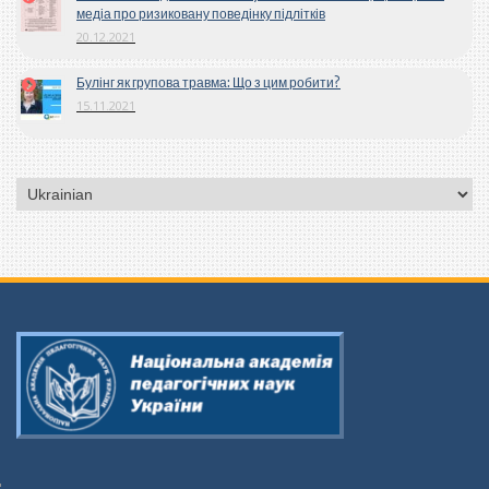
медіа про ризиковану поведінку підлітків
20.12.2021
Булінг як групова травма: Що з цим робити?
15.11.2021
Вибрати
мову