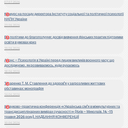
07.07.2026
Конкурс на посаду директора Інституту соціальної та політичної психології
НАПН України
23.06.2026
Від політики до благополуччя: досвід вивчення фінських практик підтримки
освіти в умовах криз
19.06.2026
Анонс – Психологія в Україні перед лицем викликів воєнного часу: що
досліджуємо, як розвиваємось, куди рухаємось
18.06.2026
Титаренко Т. М. Ставлення до здоров’я у загрозливих життєвих
обставинах: монографія
16.06.2026
ІІ Науково-практична конференція «Українська сім’я в міжкультурних та
трансдисциплінарних вимірах сучасності» (Київ – Миколаїв, 14 -15
травня 2026 року). НАДБАННЯ КОНФЕРЕНЦІЇ
10.06.2026