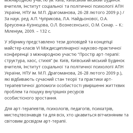
вчителя, Інститут соціальної та політичної психології АПН
України, НПУ ім. М.П. Драгоманова, 26-28 лютого 2009 р.) /
За наук. ред. А.П. Чуприкова, Л.А. Найдьонової, О.А.
Бреусенка-Кузнєцова, О.Л. Вознесенської, О.М. Скнар. – К.:
Міленіум, 2009. – 132 с.
У збірнику представлено тези доповідей та концепції
майстер-класів VІ Міждисциплінарної науково-практичної
конференції з міжнародною участю “Простір арт-терапії:
структура, хаос, стихія” (м. Київ, Київський міський Будинок
вчителя, Інститут соціальної та політичної психології АПН
України, НПУ ім. М.П. Драгоманова, 26-28 лютого 2009 р.),
які відбивають сучасний стан теорії та практики арт-
терапевтичної допомоги особистості увирішенні життєвих
проблем та пошуку внутрішніх ресурсів
особистісного зростання.
Для арт-терапевтів, психологів, педагогів, психіатрів,
мистецтвознавців та для всіх, хто цікавиться вітчизняним та
світовим досвідом арт-терапії.