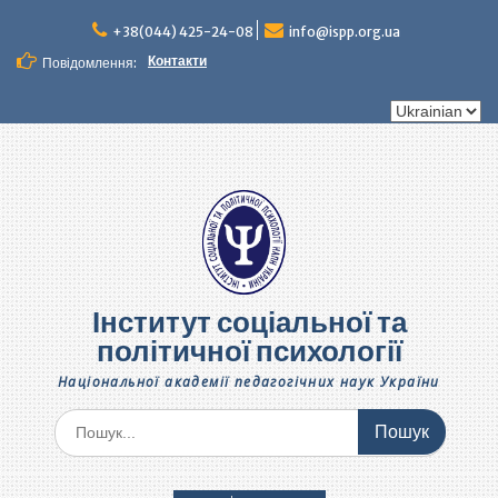
Перейти
до
+38(044) 425-24-08
info@ispp.org.ua
вмісту
Контакти
Повідомлення:
Вибрати
мову
Інститут соціальної та
політичної психології
Національної академії педагогічних наук України
Шукати: