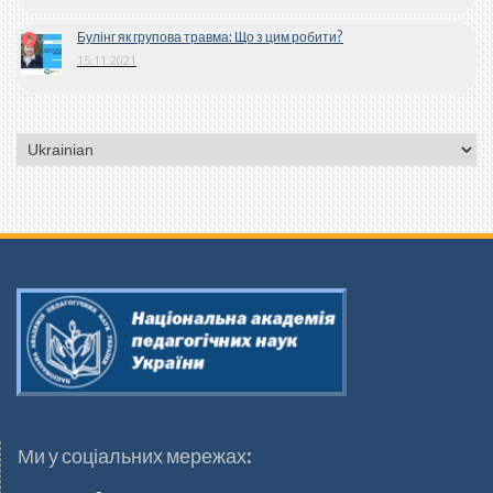
Булінг як групова травма: Що з цим робити?
15.11.2021
Вибрати
мову
Ми у соціальних мережах: