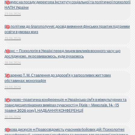
Конкурс на посаду директора Інституту соціальної та політичної психології
НАПН України
23.06.2026
Від політики до благополуччя: досвід вивчення фінських практик підтримки
освіти в умовах криз
19.06.2026
Анонс – Психологія в Україні перед лицем викликів воєнного часу: що
досліджуємо, як розвиваємось, куди рухаємось
18.06.2026
Титаренко Т. М. Ставлення до здоров’я у загрозливих життєвих
обставинах: монографія
16.06.2026
ІІ Науково-практична конференція «Українська сім’я в міжкультурних та
трансдисциплінарних вимірах сучасності» (Київ – Миколаїв, 14 -15
травня 2026 року). НАДБАННЯ КОНФЕРЕНЦІЇ
10.06.2026
Фахова дискусія «Правосвідомість учасників бойових дій: Психологічні
трансформації, нормативні конфлікти та виклики для правової системи».