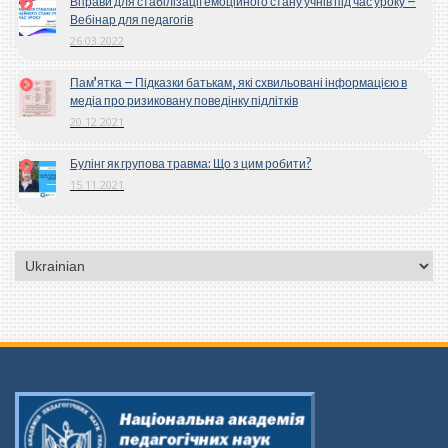
Вправи для стабілізації емоційного стану учнів під час уроку –
Вебінар для педагогів
26.03.2022
Пам’ятка – Підказки батькам, які схвильовані інформацією в
медіа про ризиковану поведінку підлітків
20.12.2021
Булінг як групова травма: Що з цим робити?
15.11.2021
Вибрати
мову