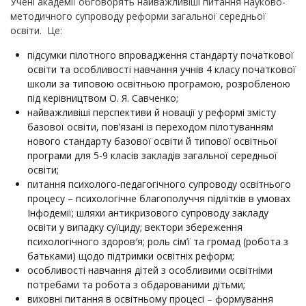
Учені академії обговорять найважливіші питання науково-
методичного супроводу реформи загальної середньої
освіти. Це:
підсумки пілотного впровадження стандарту початкової
освіти та особливості навчання учнів 4 класу початкової
школи за типовою освітньою програмою, розробленою
під керівництвом О. Я. Савченко;
найважливіші перспективи й новації у реформі змісту
базової освіти, пов’язані із переходом пілотуванням
нового стандарту базової освіти й типової освітньої
програми для 5-9 класів закладів загальної середньої
освіти;
питання психолого-педагогічного супроводу освітнього
процесу – психологічне благополуччя підлітків в умовах
Інфодемії; шляхи антикризового супроводу закладу
освіти у випадку суїциду; вектори збереження
психологічного здоров′я; роль сім’ї та громад (робота з
батьками) щодо підтримки освітніх реформ;
особливості навчання дітей з особливими освітніми
потребами та робота з обдарованими дітьми;
виховні питання в освітньому процесі – формування