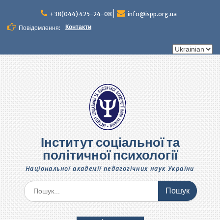
Перейти
до
+38(044) 425-24-08
info@ispp.org.ua
вмісту
Контакти
Повідомлення:
Вибрати
мову
Інститут соціальної та
політичної психології
Національної академії педагогічних наук України
Шукати: