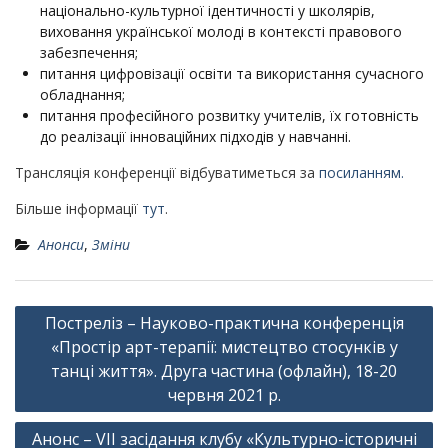
національно-культурної ідентичності у школярів,
виховання української молоді в контексті правового
забезпечення;
питання цифровізації освіти та використання сучасного
обладнання;
питання професійного розвитку учителів, їх готовність
до реалізації інноваційних підходів у навчанні.
Трансляція конференції відбуватиметься за
посиланням.
Більше інформації
тут
.
Анонси
,
Зміни
Навігація
Постреліз – Науково-практична конференція
записів
«Простір арт-терапії: мистецтво стосунків у
танці життя». Друга частина (офлайн), 18-20
червня 2021 р.
Анонс – VII засідання клубу «Культурно-історичні