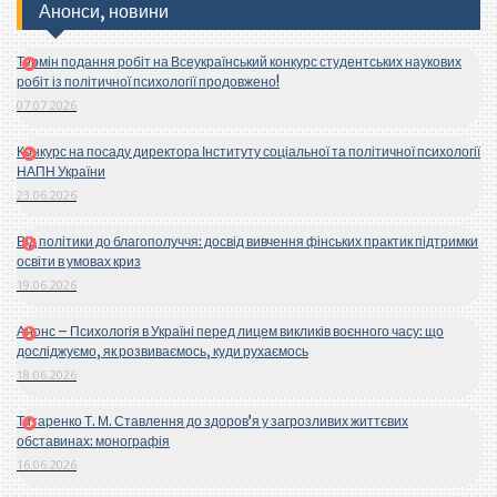
Анонси, новини
Термін подання робіт на Всеукраїнський конкурс студентських наукових
робіт із політичної психології продовжено!
07.07.2026
Конкурс на посаду директора Інституту соціальної та політичної психології
НАПН України
23.06.2026
Від політики до благополуччя: досвід вивчення фінських практик підтримки
освіти в умовах криз
19.06.2026
Анонс – Психологія в Україні перед лицем викликів воєнного часу: що
досліджуємо, як розвиваємось, куди рухаємось
18.06.2026
Титаренко Т. М. Ставлення до здоров’я у загрозливих життєвих
обставинах: монографія
16.06.2026