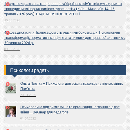
ІІ Науково-практична конференція «Українська сім’я в міжкультурних та
трансдисциплінарних вимірах сучасності» (Київ – Миколаїв, 14 -15
травня 2026 року). НАДБАННЯ КОНФЕРЕНЦІЇ
10.06.2026
Фахова дискусія «Правосвідомість учасників бойових дій: Психологічні
трансформації, нормативні конфлікти та виклики для правової системи».
30 червня 2026 р.
09.06.2026
Психологи радять
Ольга Плетка – Психологія для всіх на кожен день під час війни.
Пам’ятка
20.01.2025
Психологічна підтримка учнів та організація навчання під час
війни – Вебінар для педагогів
01.04.2022