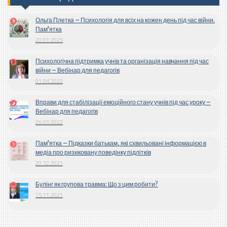
Ольга Плетка – Психологія для всіх на кожен день під час війни.
Пам’ятка
20.01.2025
Психологічна підтримка учнів та організація навчання під час
війни – Вебінар для педагогів
01.04.2022
Вправи для стабілізації емоційного стану учнів під час уроку –
Вебінар для педагогів
26.03.2022
Пам’ятка – Підказки батькам, які схвильовані інформацією в
медіа про ризиковану поведінку підлітків
20.12.2021
Булінг як групова травма: Що з цим робити?
15.11.2021