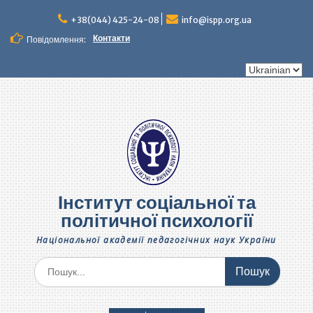
Перейти
до
+38(044) 425-24-08
info@ispp.org.ua
вмісту
Контакти
Повідомлення:
Вибрати
мову
Інститут соціальної та
політичної психології
Національної академії педагогічних наук України
Шукати: