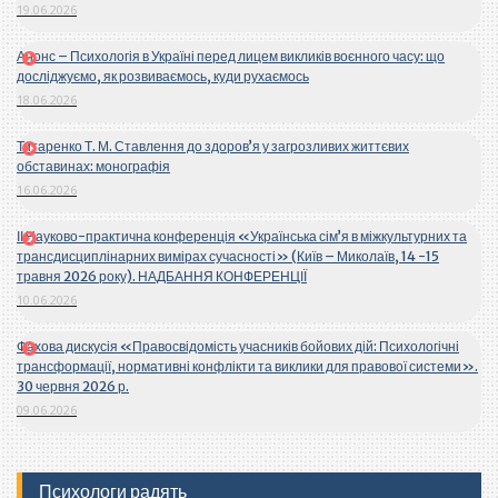
19.06.2026
Анонс – Психологія в Україні перед лицем викликів воєнного часу: що
досліджуємо, як розвиваємось, куди рухаємось
18.06.2026
Титаренко Т. М. Ставлення до здоров’я у загрозливих життєвих
обставинах: монографія
16.06.2026
ІІ Науково-практична конференція «Українська сім’я в міжкультурних та
трансдисциплінарних вимірах сучасності» (Київ – Миколаїв, 14 -15
травня 2026 року). НАДБАННЯ КОНФЕРЕНЦІЇ
10.06.2026
Фахова дискусія «Правосвідомість учасників бойових дій: Психологічні
трансформації, нормативні конфлікти та виклики для правової системи».
30 червня 2026 р.
09.06.2026
Психологи радять