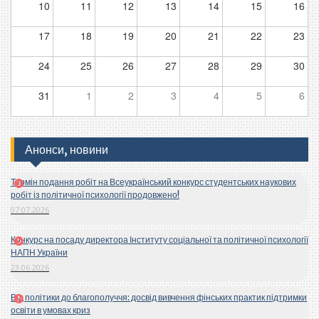
10
11
12
13
14
15
16
17
18
19
20
21
22
23
24
25
26
27
28
29
30
31
1
2
3
4
5
6
Анонси, новини
Термін подання робіт на Всеукраїнський конкурс студентських наукових
робіт із політичної психології продовжено!
07.07.2026
Конкурс на посаду директора Інституту соціальної та політичної психології
НАПН України
23.06.2026
Від політики до благополуччя: досвід вивчення фінських практик підтримки
освіти в умовах криз