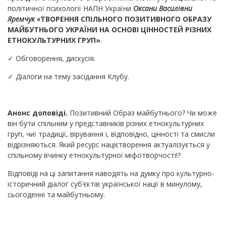
політичної психології НАПН України
Оксани Василівни
Яремчук «
ТВОРЕННЯ СПІЛЬНОГО ПОЗИТИВНОГО ОБРАЗУ
МАЙБУТНЬОГО УКРАЇНИ НА ОСНОВІ ЦІННОСТЕЙ РІЗНИХ
ЕТНОКУЛЬТУРНИХ ГРУП»
.
✓ Обговорення, дискусія.
✓ Діалоги на тему засідання Клубу.
Анонс доповіді.
Позитивний Образ майбутнього? Чи може
він бути спільним у представників різних етнокультурних
груп, чиї традиції, вірування і, відповідно, цінності та смисли
відрізняються. Який ресурс націєтворення актуалізується у
спільному вчинку етнокультурної міфотворчості!?
Відповіді на ці запитання наводять на думку про культурно-
історичний діалог суб’єктів української нації в минулому,
сьогоденні та майбутньому.