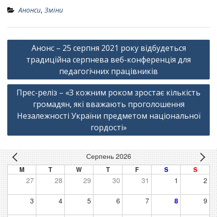
Анонси
,
Зміни
Навігація
Анонс – 25 серпня 2021 року відбудеться
записів
традиційна серпнева веб-конференція для
педагогічних працівників
Прес-реліз – «З кожним роком зростає кількість
громадян, які вважають проголошення
Незалежності України предметом національної
гордості»
Серпень 2026
M
T
W
T
F
S
S
27
28
29
30
31
1
2
3
4
5
6
7
8
9