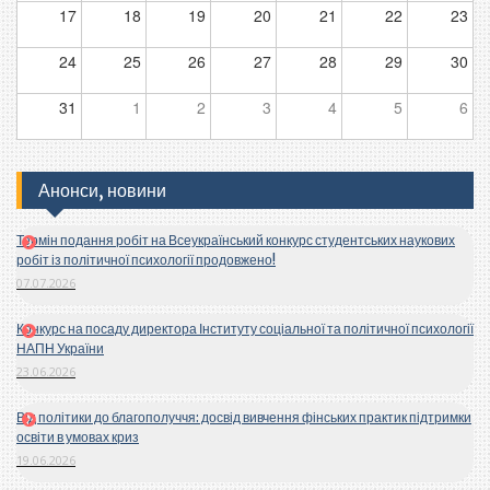
17
18
19
20
21
22
23
24
25
26
27
28
29
30
31
1
2
3
4
5
6
Анонси, новини
Термін подання робіт на Всеукраїнський конкурс студентських наукових
робіт із політичної психології продовжено!
07.07.2026
Конкурс на посаду директора Інституту соціальної та політичної психології
НАПН України
23.06.2026
Від політики до благополуччя: досвід вивчення фінських практик підтримки
освіти в умовах криз
19.06.2026