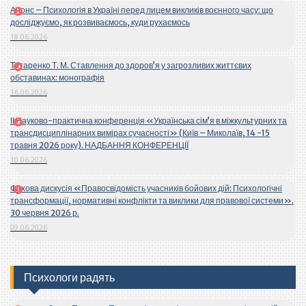
Анонс – Психологія в Україні перед лицем викликів воєнного часу: що
досліджуємо, як розвиваємось, куди рухаємось
18.06.2026
Титаренко Т. М. Ставлення до здоров’я у загрозливих життєвих
обставинах: монографія
16.06.2026
ІІ Науково-практична конференція «Українська сім’я в міжкультурних та
трансдисциплінарних вимірах сучасності» (Київ – Миколаїв, 14 -15
травня 2026 року). НАДБАННЯ КОНФЕРЕНЦІЇ
10.06.2026
Фахова дискусія «Правосвідомість учасників бойових дій: Психологічні
трансформації, нормативні конфлікти та виклики для правової системи».
30 червня 2026 р.
09.06.2026
Психологи радять