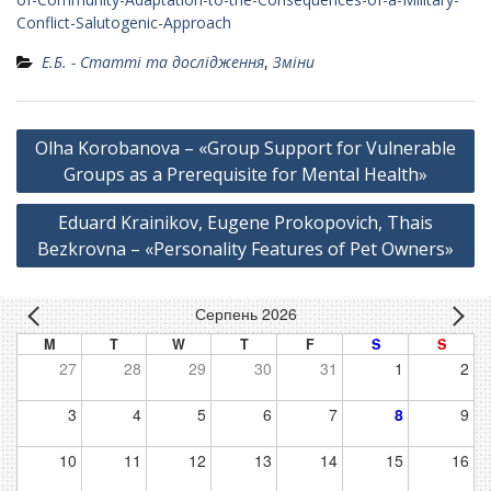
Conflict-Salutogenic-Approach
Е.Б. - Статті та дослідження
,
Зміни
Навігація
Olha Korobanova – «Group Support for Vulnerable
записів
Groups as a Prerequisite for Mental Health»
Eduard Krainikov, Eugene Prokopovich, Thais
Bezkrovna – «Personality Features of Pet Owners»
Серпень 2026
M
T
W
T
F
S
S
27
28
29
30
31
1
2
3
4
5
6
7
8
9
10
11
12
13
14
15
16