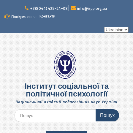
Перейти
до
+38(044) 425-24-08
info@ispp.org.ua
вмісту
Контакти
Повідомлення:
Вибрати
мову
Інститут соціальної та
політичної психології
Національної академії педагогічних наук України
Шукати: