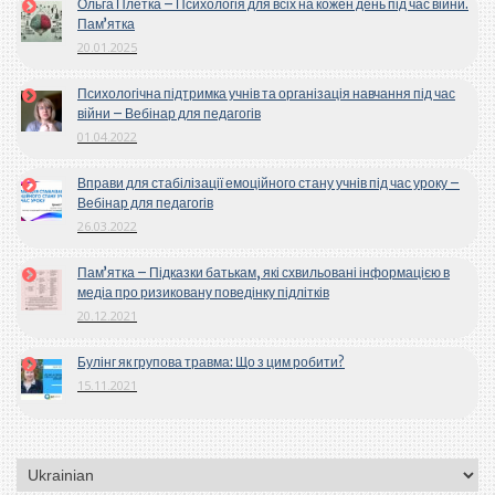
Ольга Плетка – Психологія для всіх на кожен день під час війни.
Пам’ятка
20.01.2025
Психологічна підтримка учнів та організація навчання під час
війни – Вебінар для педагогів
01.04.2022
Вправи для стабілізації емоційного стану учнів під час уроку –
Вебінар для педагогів
26.03.2022
Пам’ятка – Підказки батькам, які схвильовані інформацією в
медіа про ризиковану поведінку підлітків
20.12.2021
Булінг як групова травма: Що з цим робити?
15.11.2021
Вибрати
мову