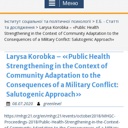
Меню
Інститут соціальної та політичної психології
>
Е.Б. - Статті
та дослідження
>
Larysa Korobka – «Public Health
Strengthening in the Context of Community Adaptation to the
Consequences of a Military Conflict: Salutogenic Approach»
Larysa Korobka – «Public Health
Strengthening in the Context of
Community Adaptation to the
Consequences of a Military Conflict:
Salutogenic Approach»
08.07.2020
greenlevel
https://mhgc21.org/en/mhgc21/events/october2018/MHGC-
Proceedings-2018/Public-Health-Strengthening-in-the-Context-
of-Community-Adaptation-to-the-Consequences-of-a-Military-