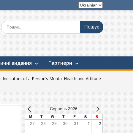
Вибрати
мову
Шукати:
ичні видання
Партнери
n Indicators of a Person’s Mental Health and Attitude
Серпень 2026
M
T
W
T
F
S
S
27
28
29
30
31
1
2