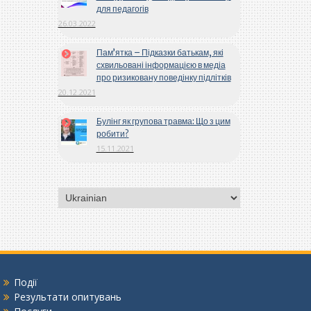
для педагогів
26.03.2022
Пам’ятка – Підказки батькам, які
схвильовані інформацією в медіа
про ризиковану поведінку підлітків
20.12.2021
Булінг як групова травма: Що з цим
робити?
15.11.2021
Вибрати
мову
Події
Результати опитувань