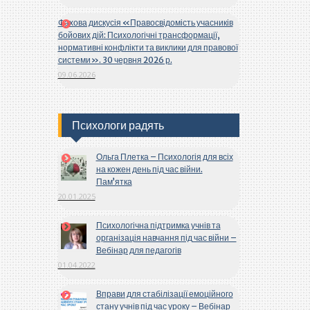
Фахова дискусія «Правосвідомість учасників
бойових дій: Психологічні трансформації,
нормативні конфлікти та виклики для правової
системи». 30 червня 2026 р.
09.06.2026
Психологи радять
Ольга Плетка – Психологія для всіх
на кожен день під час війни.
Пам’ятка
20.01.2025
Психологічна підтримка учнів та
організація навчання під час війни –
Вебінар для педагогів
01.04.2022
Вправи для стабілізації емоційного
стану учнів під час уроку – Вебінар