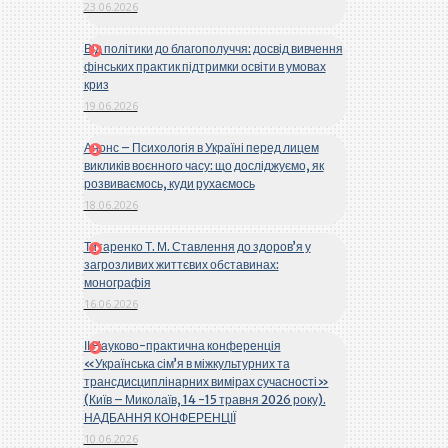
23.06.2026
Від політики до благополуччя: досвід вивчення
фінських практик підтримки освіти в умовах
криз
19.06.2026
Анонс – Психологія в Україні перед лицем
викликів воєнного часу: що досліджуємо, як
розвиваємось, куди рухаємось
18.06.2026
Титаренко Т. М. Ставлення до здоров’я у
загрозливих життєвих обставинах:
монографія
16.06.2026
ІІ Науково-практична конференція
«Українська сім’я в міжкультурних та
трансдисциплінарних вимірах сучасності»
(Київ – Миколаїв, 14 -15 травня 2026 року).
НАДБАННЯ КОНФЕРЕНЦІЇ
10.06.2026