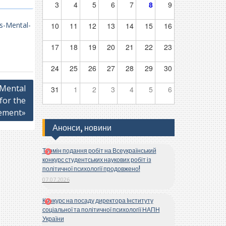
3
4
5
6
7
8
9
s-Mental-
10
11
12
13
14
15
16
17
18
19
20
21
22
23
24
25
26
27
28
29
30
 Mental
31
1
2
3
4
5
6
for the
ement»
Анонси, новини
Термін подання робіт на Всеукраїнський
конкурс студентських наукових робіт із
політичної психології продовжено!
07.07.2026
Конкурс на посаду директора Інституту
соціальної та політичної психології НАПН
України