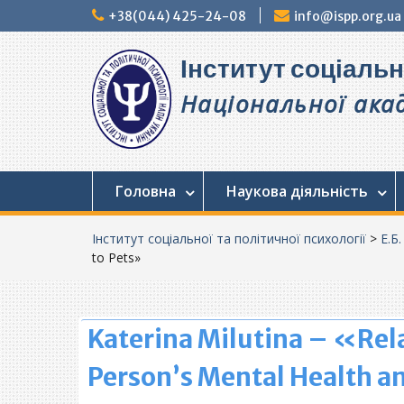
Перейти
+38(044) 425-24-08
info@ispp.org.ua
до
вмісту
Інститут соціальн
Національної акад
Головна
Наукова діяльність
Інститут соціальної та політичної психології
>
Е.Б
to Pets»
Katerina Milutina – «Rela
Person’s Mental Health a