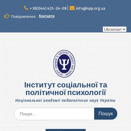
Перейти
до
+38(044) 425-24-08
info@ispp.org.ua
вмісту
Контакти
Повідомлення:
Вибрати
мову
Інститут соціальної та
політичної психології
Національної академії педагогічних наук України
Шукати: