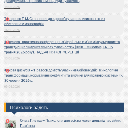
досліджуємо, як розвиваємось, куди рухаємось
18.06.2026
Титаренко Т. М. Ставлення до здоров’я у загрозливих життєвих
обставинах: монографія
16.06.2026
ІІ Науково-практична конференція «Українська сім’я в міжкультурних та
трансдисциплінарних вимірах сучасності» (Київ – Миколаїв, 14 -15
травня 2026 року). НАДБАННЯ КОНФЕРЕНЦІЇ
10.06.2026
Фахова дискусія «Правосвідомість учасників бойових дій: Психологічні
трансформації, нормативні конфлікти та виклики для правової системи».
30 червня 2026 р.
09.06.2026
Психологи радять
Ольга Плетка – Психологія для всіх на кожен день під час війни.
Пам’ятка