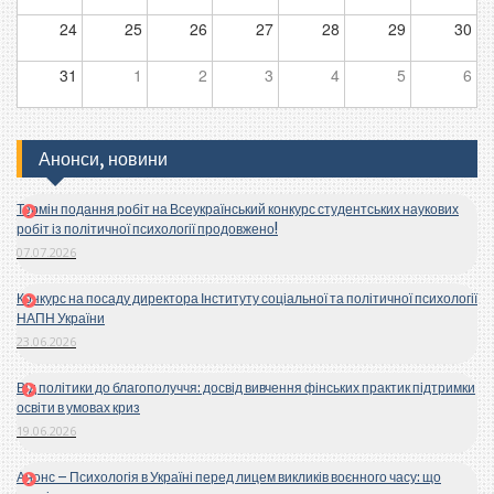
24
25
26
27
28
29
30
31
1
2
3
4
5
6
Анонси, новини
Термін подання робіт на Всеукраїнський конкурс студентських наукових
робіт із політичної психології продовжено!
07.07.2026
Конкурс на посаду директора Інституту соціальної та політичної психології
НАПН України
23.06.2026
Від політики до благополуччя: досвід вивчення фінських практик підтримки
освіти в умовах криз
19.06.2026
Анонс – Психологія в Україні перед лицем викликів воєнного часу: що