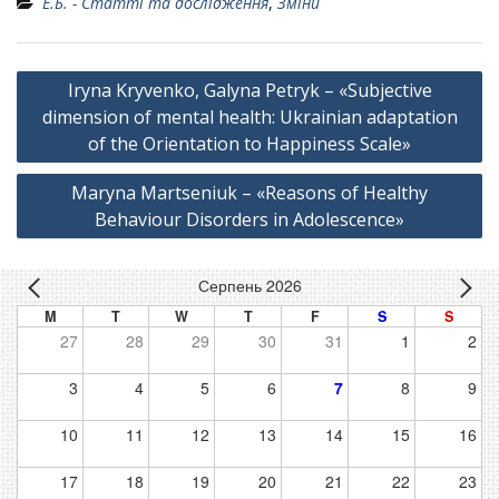
Е.Б. - Статті та дослідження
,
Зміни
Навігація
Iryna Kryvenko, Galyna Petryk – «Subjective
записів
dimension of mental health: Ukrainian adaptation
of the Orientation to Happiness Scale»
Maryna Martseniuk – «Reasons of Healthy
Behaviour Disorders in Adolescence»
Серпень 2026
M
T
W
T
F
S
S
27
28
29
30
31
1
2
3
4
5
6
7
8
9
10
11
12
13
14
15
16
17
18
19
20
21
22
23