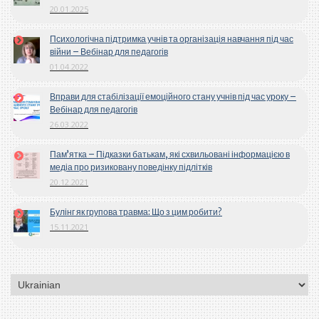
20.01.2025
Психологічна підтримка учнів та організація навчання під час
війни – Вебінар для педагогів
01.04.2022
Вправи для стабілізації емоційного стану учнів під час уроку –
Вебінар для педагогів
26.03.2022
Пам’ятка – Підказки батькам, які схвильовані інформацією в
медіа про ризиковану поведінку підлітків
20.12.2021
Булінг як групова травма: Що з цим робити?
15.11.2021
Вибрати
мову