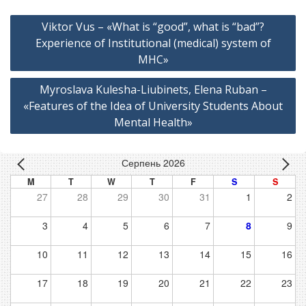
Навігація
Viktor Vus – «What is “good”, what is “bad”?
записів
Experience of Institutional (medical) system of
MHC»
Myroslava Kulesha-Liubinets, Elena Ruban –
«Features of the Idea of University Students About
Mental Health»
Серпень 2026
M
T
W
T
F
S
S
27
28
29
30
31
1
2
3
4
5
6
7
8
9
10
11
12
13
14
15
16
17
18
19
20
21
22
23