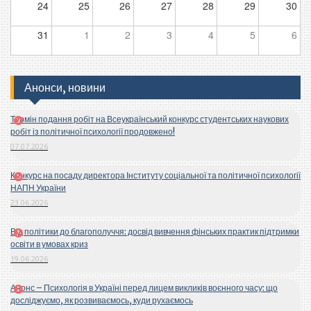
24
25
26
27
28
29
30
31
1
2
3
4
5
6
Анонси, новини
Термін подання робіт на Всеукраїнський конкурс студентських наукових
робіт із політичної психології продовжено!
07.07.2026
Конкурс на посаду директора Інституту соціальної та політичної психології
НАПН України
23.06.2026
Від політики до благополуччя: досвід вивчення фінських практик підтримки
освіти в умовах криз
19.06.2026
Анонс – Психологія в Україні перед лицем викликів воєнного часу: що
досліджуємо, як розвиваємось, куди рухаємось