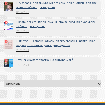
Психологічна підтримка учнів та організація навчання під час
війни – Вебінар для педагогів
01.04.2022
Вправи для стабілізації емоційного стану учнів під час уроку –
Вебінар для педагогів
26.03.2022
Пам’ятка – Підказки батькам, які схвильовані інформацією в
медіа про ризиковану поведінку підлітків
20.12.2021
Булінг як групова травма: Що з цим робити?
15.11.2021
Вибрати
мову