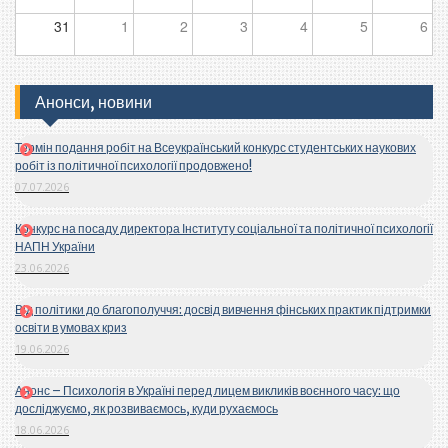
31
1
2
3
4
5
6
Анонси, новини
Термін подання робіт на Всеукраїнський конкурс студентських наукових
робіт із політичної психології продовжено!
07.07.2026
Конкурс на посаду директора Інституту соціальної та політичної психології
НАПН України
23.06.2026
Від політики до благополуччя: досвід вивчення фінських практик підтримки
освіти в умовах криз
19.06.2026
Анонс – Психологія в Україні перед лицем викликів воєнного часу: що
досліджуємо, як розвиваємось, куди рухаємось
18.06.2026