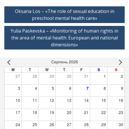
Навігація
Oksana Los – «The role of sexual education in
записів
preschool mental health care»
Yulia Paskevska – «Monitoring of human rights in
the area of mental health: European and national
dimensions»
Серпень 2026
M
T
W
T
F
S
S
27
28
29
30
31
1
2
3
4
5
6
7
8
9
10
11
12
13
14
15
16
17
18
19
20
21
22
23
24
25
26
27
28
29
30