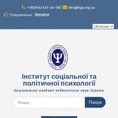
Перейти
до
+38(044) 425-24-08
info@ispp.org.ua
вмісту
Контакти
Повідомлення:
Вибрати
мову
Інститут соціальної та
політичної психології
Національної академії педагогічних наук України
Шукати: