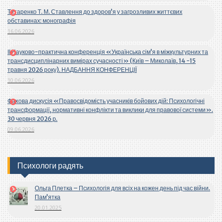
Титаренко Т. М. Ставлення до здоров’я у загрозливих життєвих
обставинах: монографія
16.06.2026
ІІ Науково-практична конференція «Українська сім’я в міжкультурних та
трансдисциплінарних вимірах сучасності» (Київ – Миколаїв, 14 -15
травня 2026 року). НАДБАННЯ КОНФЕРЕНЦІЇ
10.06.2026
Фахова дискусія «Правосвідомість учасників бойових дій: Психологічні
трансформації, нормативні конфлікти та виклики для правової системи».
30 червня 2026 р.
09.06.2026
Психологи радять
Ольга Плетка – Психологія для всіх на кожен день під час війни.
Пам’ятка
20.01.2025